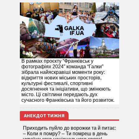
В рамках проєкту “Франківськ у
фотографіях 2024” команда “Галки”
зібрала найяскравіші моменти року:
відкриття нових міських просторів,
культурні фестивалі, спортивні
досягнення та ініціативи, що змінюють
місто. Ці світлини передають дух
сучасного Франківська та його розвиток.
АНЕКДОТ ТИЖНЯ
Приходить пуйло до ворожки та й питає:
– Коли я помру? – Ти помреш в день