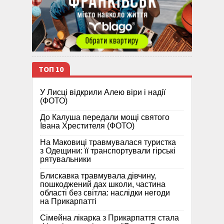
ТОП 10
У Лисці відкрили Алею віри і надії
(ФОТО)
До Калуша передали мощі святого
Івана Хрестителя (ФОТО)
На Маковиці травмувалася туристка
з Одещини: її транспортували гірські
рятувальники
Блискавка травмувала дівчину,
пошкоджений дах школи, частина
області без світла: наслідки негоди
на Прикарпатті
Сімейна лікарка з Прикарпаття стала