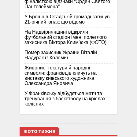
фіналісткою відзнаки “Орден Святого
Пантелеймона”
У Брошнів-Осадській громаді загинув
21-річний юнак: що відомо
На Надвірнянщині відкрили
футбольний стадіон імені полеглого
захисника Віктора Клим’юка (ФОТО)
Помер захисник України Віталій
Надурак із Коломиї
Живопис, текстури й народні
символи: франківців кличуть на
виставку київського художника
Олександра Яновича
У Франківську відбудеться матч та
тренування з баскетболу на кріслах
колісних
ФОТО ТИЖНЯ