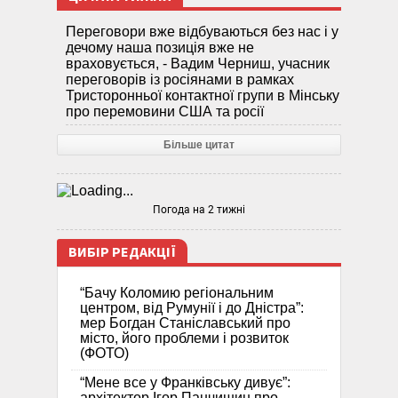
Переговори вже відбуваються без нас і у
дечому наша позиція вже не
враховується, - Вадим Черниш, учасник
переговорів із росіянами в рамках
Тристоронньої контактної групи в Мінську
про перемовини США та росії
Більше цитат
Погода на 2 тижні
ВИБІР РЕДАКЦІЇ
“Бачу Коломию регіональним
центром, від Румунії і до Дністра”:
мер Богдан Станіславський про
місто, його проблеми і розвиток
(ФОТО)
“Мене все у Франківську дивує”:
архітектор Ігор Панчишин про