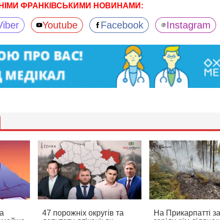
НІМИ ФРАНКІВСЬКИМИ НОВИНАМИ:
Viber
Youtube
Facebook
Instagram
а
47 порожніх округів та
На Прикарпатті з