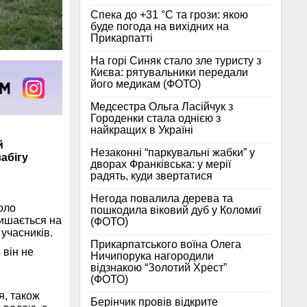
Спека до +31 °C та грози: якою
буде погода на вихідних на
Прикарпатті
На горі Синяк стало зле туристу з
Києва: рятувальники передали
його медикам (ФОТО)
Медсестра Ольга Ласійчук з
Городенки стала однією з
найкращих в Україні
й
Незаконні “паркувальні жабки” у
забігу
дворах Франківська: у мерії
радять, куди звертатися
Негода повалила дерева та
оло
пошкодила віковий дуб у Коломиї
лишається на
(ФОТО)
учасників.
Прикарпатського воїна Олега
 він не
Ничипорука нагородили
відзнакою “Золотий Хрест”
(ФОТО)
я, також
Берінчик провів відкрите