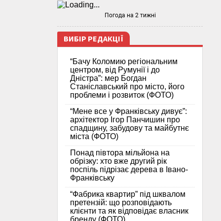
Погода на 2 тижні
ВИБІР РЕДАКЦІЇ
“Бачу Коломию регіональним
центром, від Румунії і до
Дністра”: мер Богдан
Станіславський про місто, його
проблеми і розвиток (ФОТО)
“Мене все у Франківську дивує”:
архітектор Ігор Панчишин про
спадщину, забудову та майбутнє
міста (ФОТО)
Понад півтора мільйона на
обрізку: хто вже другий рік
поспіль підрізає дерева в Івано-
Франківську
“Фабрика квартир” під шквалом
претензій: що розповідають
клієнти та як відповідає власник
бренду (ФОТО)