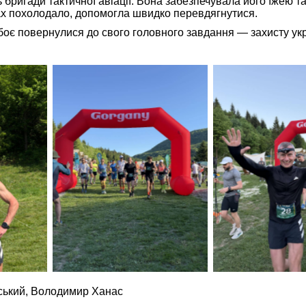
бригади тактичної авіації. Вона забезпечувала його їжею та
тах похолодало, допомогла швидко перевдягнутися.
боє повернулися до свого головного завдання — захисту ук
ський,
Володимир Ханас