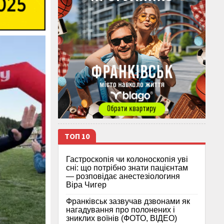
ТОП 10
Гастроскопія чи колоноскопія уві
сні: що потрібно знати пацієнтам
— розповідає анестезіологиня
Віра Чигер
Франківськ зазвучав дзвонами як
нагадування про полонених і
зниклих воїнів (ФОТО, ВІДЕО)