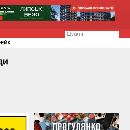
ФЕЙК
ди