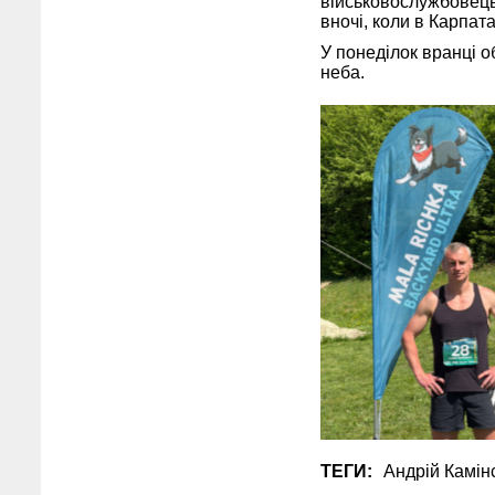
військовослужбовець 
вночі, коли в Карпа
У понеділок вранці о
неба.
ТЕГИ:
Андрій Камін