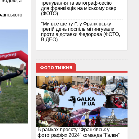
 водою, а
тренування та автограф-сесію
для франківців на міському озері
(ФОТО)
раїнського
"Ми все ще тут": у Франківську
третій день поспіль мітингували
проти відставки Федорова (ФОТО,
ВІДЕО)
ФОТО ТИЖНЯ
В рамках проєкту “Франківськ у
фотографіях 2024” команда “Галки”