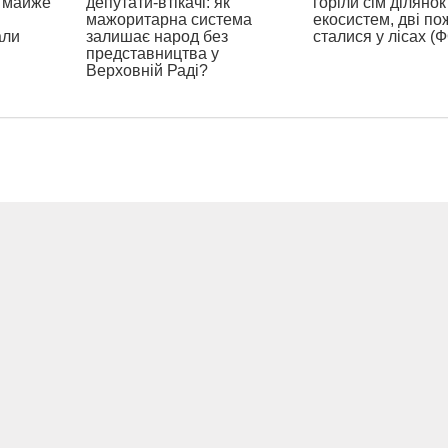
а майже
депутати-втікачі: як
горіли сім ділянок
мажоритарна система
екосистем, дві по
али
залишає народ без
сталися у лісах (
представництва у
Верховній Раді?