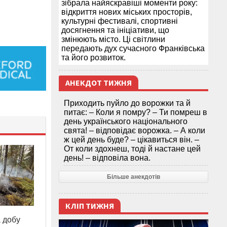
зібрала найяскравіші моменти року:
відкриття нових міських просторів,
культурні фестивалі, спортивні
досягнення та ініціативи, що
змінюють місто. Ці світлини
передають дух сучасного Франківська
та його розвиток.
АНЕКДОТ ТИЖНЯ
Приходить пуйло до ворожки та й
питає: – Коли я помру? – Ти помреш в
день українського національного
свята! – відповідає ворожка. – А коли
ж цей день буде? – цікавиться він. –
От коли здохнеш, тоді й настане цей
день! – відповіла вона.
Більше анекдотів
КЛІП ТИЖНЯ
а добу