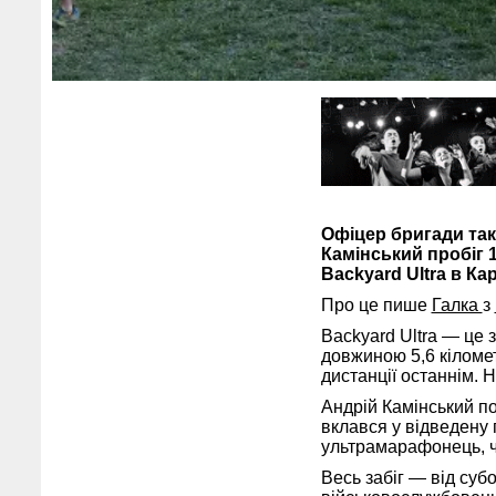
Офіцер бригади так
Камінський пробіг 16
Backyard Ultra в Ка
Про це пише
Галка
з
Backyard Ultra — це 
довжиною 5,6 кіломет
дистанції останнім. 
Андрій Камінський по
вклався у відведену
ультрамарафонець, ч
Весь забіг — від суб