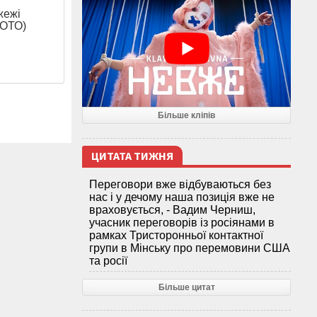
жежі
ФОТО)
Більше кліпів
ЦИТАТА ТИЖНЯ
Переговори вже відбуваються без
нас і у дечому наша позиція вже не
враховується, - Вадим Черниш,
учасник переговорів із росіянами в
рамках Тристоронньої контактної
групи в Мінську про перемовини США
та росії
Більше цитат