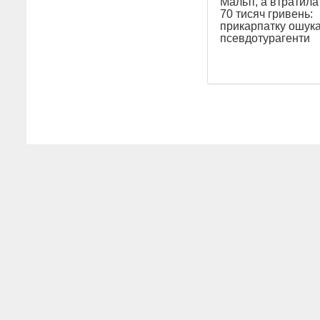
Мальті, а втратил
70 тисяч гривень:
прикарпатку ошук
псевдотурагенти