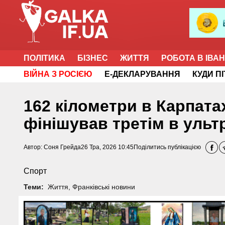
ПОЛІТИКА
БІЗНЕС
ЖИТТЯ
РОБОТА В ІВА
ВІЙНА З РОСІЄЮ
Е-ДЕКЛАРУВАННЯ
КУДИ П
162 кілометри в Карпата
фінішував третім в уль
Автор:
Соня Грейда
26 Тра, 2026 10:45
Поділитись публікацією
Спорт
Теми:
Життя
,
Франківські новини