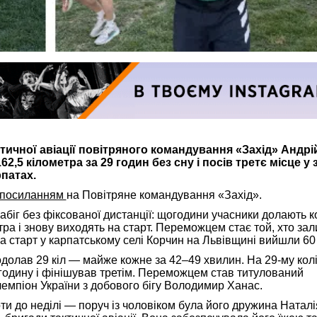
тичної авіації повітряного командування «Захід» Андрі
2,5 кілометра за 29 годин без сну і посів третє місце у 
рпатах.
посиланням
на Повітряне командування «Захід».
забіг без фіксованої дистанції: щогодини учасники долають к
ра і знову виходять на старт. Переможцем стає той, хто за
На старт у карпатському селі Корчин на Львівщині вийшли 60 
долав 29 кіл — майже кожне за 42–49 хвилин. На 29-му колі
 годину і фінішував третім. Переможцем став титулований
емпіон України з добового бігу Володимир Ханас.
оти до неділі — поруч із чоловіком була його дружина Наталі