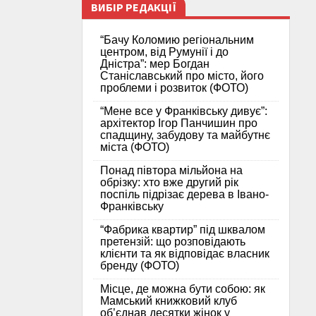
ВИБІР РЕДАКЦІЇ
“Бачу Коломию регіональним
центром, від Румунії і до
Дністра”: мер Богдан
Станіславський про місто, його
проблеми і розвиток (ФОТО)
“Мене все у Франківську дивує”:
архітектор Ігор Панчишин про
спадщину, забудову та майбутнє
міста (ФОТО)
Понад півтора мільйона на
обрізку: хто вже другий рік
поспіль підрізає дерева в Івано-
Франківську
“Фабрика квартир” під шквалом
претензій: що розповідають
клієнти та як відповідає власник
бренду (ФОТО)
Місце, де можна бути собою: як
Мамський книжковий клуб
об’єднав десятки жінок у