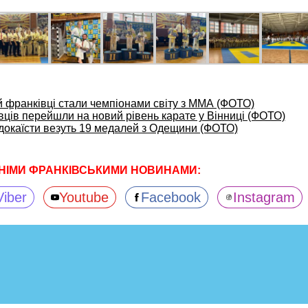
й франківці стали чемпіонами світу з ММА (ФОТО)
вців перейшли на новий рівень карате у Вінниці (ФОТО)
ндокаїсти везуть 19 медалей з Одещини (ФОТО)
НІМИ ФРАНКІВСЬКИМИ НОВИНАМИ:
Viber
Youtube
Facebook
Instagram