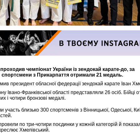
 проходив чемпіонат України із зендокай карате-до, за
 спортсмени з Прикарпаття отримали 21 медаль.
омив президент обласної федерації зендокай карате Іван Хм
рну Івано-Франківської області представляли 26 осіб. Бійці 
их і чотири бронзові медалі.
и участь близько 300 спортсменів з Вінницької, Одеської, Киї
астей.
 провели по три-чотири поєдинки у кожній категорій й показа
дкреслює Хмелівський.