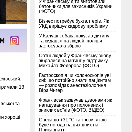
У Франківську діти виготовили
батончики для захисників України
(ФОТО)
Бізнес потребує бухгалтерів. Як
УКД вирішує кадрову проблему
У Калуші собака покусав дитину
та кидався на людей: поліція
застосувала зброю
Сотні людей у Франківську знову
зібралися на мітинг у підтримку
Михайла Федорова (ФОТО)
Гастроскопія чи колоноскопія уві
елівський.
сні: що потрібно знати пацієнтам
— розповідає анестезіологиня
отримали 13
Віра Чигер
Франківськ зазвучав дзвонами як
вської та
нагадування про полонених і
зниклих воїнів (ФОТО, ВІДЕО)
ли хороші
Спека до +31 °C та грози: якою
буде погода на вихідних на
Прикарпатті