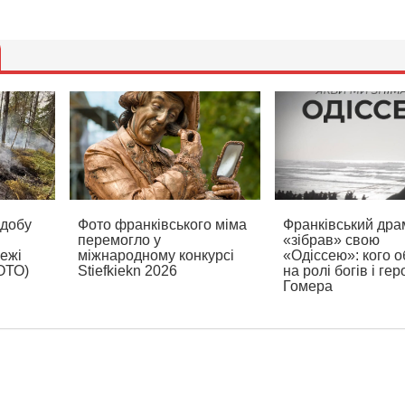
 добу
Фото франківського міма
Франківський дра
перемогло у
«зібрав» свою
жежі
міжнародному конкурсі
«Одіссею»: кого 
ФОТО)
Stiefkiekn 2026
на ролі богів і гер
Гомера