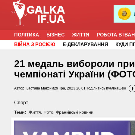
ПОЛІТИКА
БІЗНЕС
ЖИТТЯ
РОБОТА В ІВА
ВІЙНА З РОСІЄЮ
Е-ДЕКЛАРУВАННЯ
КУДИ П
21 медаль вибороли при
чемпіонаті України (ФОТ
Автор:
Застава Максим
29 Тра, 2023 20:01
Поділитись публікацією
Спорт
Теми:
Життя
,
Фото
,
Франківські новини