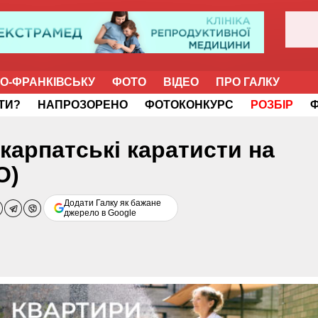
НО-ФРАНКІВСЬКУ
ФОТО
ВІДЕО
ПРО ГАЛКУ
ІТИ?
НАПРОЗОРЕНО
ФОТОКОНКУРС
РОЗБІР
карпатські каратисти на
О)
Додати Галку як бажане
джерело в Google