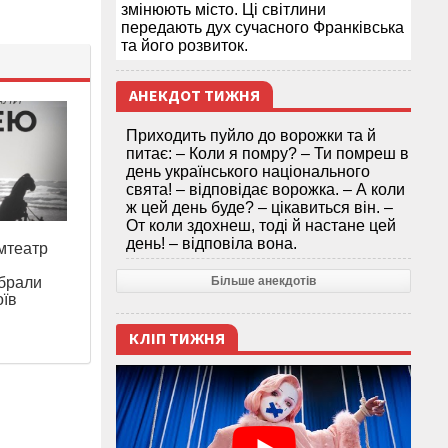
змінюють місто. Ці світлини
передають дух сучасного Франківська
та його розвиток.
АНЕКДОТ ТИЖНЯ
Приходить пуйло до ворожки та й
питає: – Коли я помру? – Ти помреш в
день українського національного
свята! – відповідає ворожка. – А коли
ж цей день буде? – цікавиться він. –
От коли здохнеш, тоді й настане цей
день! – відповіла вона.
мтеатр
обрали
Більше анекдотів
оїв
КЛІП ТИЖНЯ