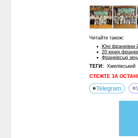
Читайте також:
Юні франківки 
20 юних франкі
Франківські зе
ТЕГИ:
Хмелівський
СТЕЖТЕ ЗА ОСТАН
Telegram