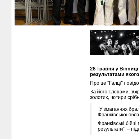
28 травня у Вінниці
результатами якого
Про це “
Галці
” повід
За його словами, збі
золотих, чотири срібн
“У змаганнях брал
Франківської обл
Франківські бійці
результати”, – пі