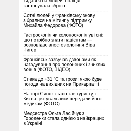
кидався на людей: поліція
застосувала зброю
Сотні людей у Франківську знову
зібралися на мітинг у підтримку
Михайла Федорова (ФОТО)
Гастроскопія чи колоноскопія уві сні:
що потрібно знати пацієнтам —
розповідає анестезіологиня Віра
Чигер
Франківськ зазвучав дзвонами як
нагадування про полонених і зниклих
воїнів (ФОТО, ВІДЕО)
Спека до +31 °C та грози: якою буде
погода на вихідних на Прикарпатті
На горі Синяк стало зле туристу з
Києва: рятувальники передали його
медикам (ФОТО)
Медсестра Ольга Ласійчук з
Городенки стала однією з найкращих
в Україні