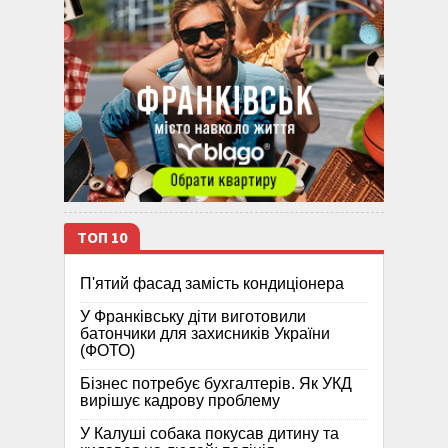
ТОП 10
П'ятий фасад замість кондиціонера
У Франківську діти виготовили
батончики для захисників України
(ФОТО)
Бізнес потребує бухгалтерів. Як УКД
вирішує кадрову проблему
У Калуші собака покусав дитину та