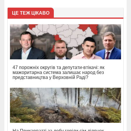
ЦЕ ТЕЖ ЦІКАВО
47 порожніх округів та депутати-втікачі: як
мажоритарна система залишає народ без
представництва у Верховній Раді?
На Прикарпатті за добу горіли сім ділянок