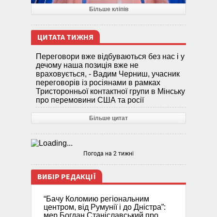
Більше кліпів
ЦИТАТА ТИЖНЯ
Переговори вже відбуваються без нас і у
дечому наша позиція вже не
враховується, - Вадим Черниш, учасник
переговорів із росіянами в рамках
Тристоронньої контактної групи в Мінську
про перемовини США та росії
Більше цитат
Погода на 2 тижні
ВИБІР РЕДАКЦІЇ
“Бачу Коломию регіональним
центром, від Румунії і до Дністра”:
мер Богдан Станіславський про