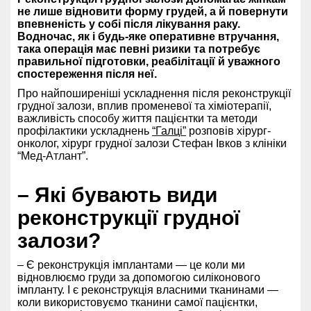
не лише відновити форму грудей, а й повернути
впевненість у собі після лікування раку.
Водночас, як і будь-яке оперативне втручання,
така операція має певні ризики та потребує
правильної підготовки, реабілітації й уважного
спостереження після неї.
Про найпоширеніші ускладнення після реконструкції
грудної залози, вплив променевої та хіміотерапії,
важливість способу життя пацієнтки та методи
профілактики ускладнень
“Галці”
розповів хірург-
онколог, хірург грудної залози Стефан Івков з клініки
“Мед-Атлант”.
– Які бувають види
реконструкції грудної
залози?
– Є реконструкція імплантами — це коли ми
відновлюємо груди за допомогою силіконового
імпланту. І є реконструкція власними тканинами —
коли використовуємо тканини самої пацієнтки,