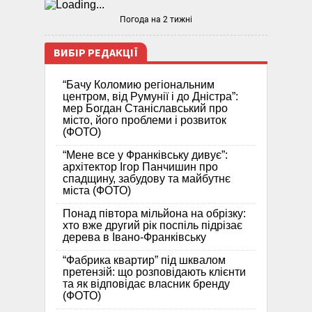
Погода на 2 тижні
ВИБІР РЕДАКЦІЇ
“Бачу Коломию регіональним
центром, від Румунії і до Дністра”:
мер Богдан Станіславський про
місто, його проблеми і розвиток
(ФОТО)
“Мене все у Франківську дивує”:
архітектор Ігор Панчишин про
спадщину, забудову та майбутнє
міста (ФОТО)
Понад півтора мільйона на обрізку:
хто вже другий рік поспіль підрізає
дерева в Івано-Франківську
“Фабрика квартир” під шквалом
претензій: що розповідають клієнти
та як відповідає власник бренду
(ФОТО)