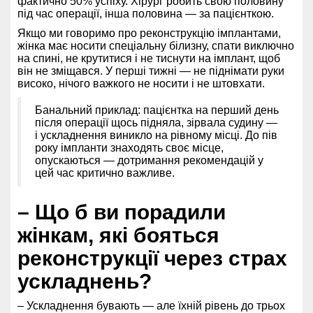
фактично 50% успіху. Хірург робить свою половину
під час операції, інша половина — за пацієнткою.
Якщо ми говоримо про реконструкцію імплантами,
жінка має носити спеціальну білизну, спати виключно
на спині, не крутитися і не тиснути на імплант, щоб
він не зміщався. У перші тижні — не піднімати руки
високо, нічого важкого не носити і не штовхати.
Банальний приклад: пацієнтка на перший день
після операції щось підняла, зірвала судину —
і ускладнення виникло на рівному місці. До пів
року імпланти знаходять своє місце,
опускаються — дотримання рекомендацій у
цей час критично важливе.
– Що б ви порадили
жінкам, які бояться
реконструкції через страх
ускладнень?
– Ускладнення бувають — але їхній рівень до трьох