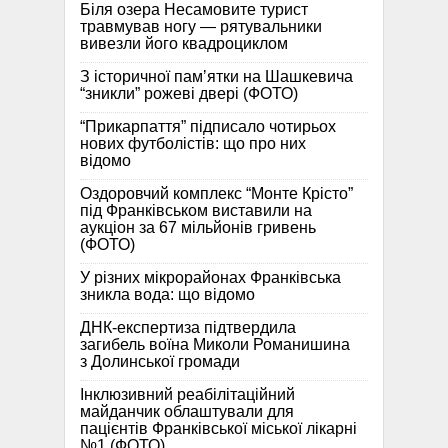
Біля озера Несамовите турист
травмував ногу — рятувальники
вивезли його квадроциклом
З історичної памʼятки на Шашкевича
“зникли” рожеві двері (ФОТО)
“Прикарпаття” підписало чотирьох
нових футболістів: що про них
відомо
Оздоровчий комплекс “Монте Крісто”
під Франківськом виставили на
аукціон за 67 мільйонів гривень
(ФОТО)
У різних мікрорайонах Франківська
зникла вода: що відомо
ДНК-експертиза підтвердила
загибель воїна Миколи Романишина
з Долинської громади
Інклюзивний реабілітаційний
майданчик облаштували для
пацієнтів Франківської міської лікарні
№1 (ФОТО)