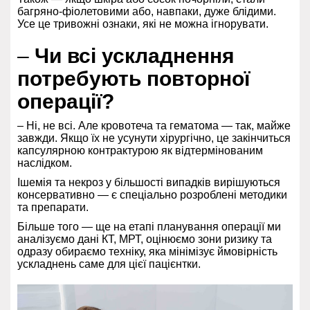
багряно-фіолетовими або, навпаки, дуже блідими.
Усе це тривожні ознаки, які не можна ігнорувати.
–
Чи всі ускладнення
потребують повторної
операції?
– Ні, не всі. Але кровотеча та гематома — так, майже
завжди. Якщо їх не усунути хірургічно, це закінчиться
капсулярною контрактурою як відтермінованим
наслідком.
Ішемія та некроз у більшості випадків вирішуються
консервативно — є спеціально розроблені методики
та препарати.
Більше того — ще на етапі планування операції ми
аналізуємо дані КТ, МРТ, оцінюємо зони ризику та
одразу обираємо техніку, яка мінімізує ймовірність
ускладнень саме для цієї пацієнтки.