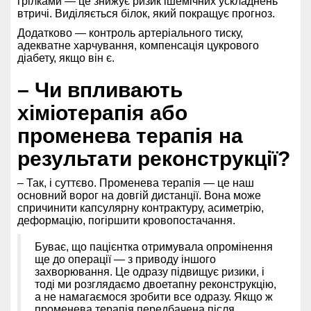
грілками — це знижує ризик ішемічних ускладнень
втричі. Виділяється білок, який покращує прогноз.
Додатково — контроль артеріального тиску,
адекватне харчування, компенсація цукрового
діабету, якщо він є.
– Чи впливають
хіміотерапія або
променева терапія на
результати реконструкції?
– Так, і суттєво. Променева терапія — це наш
основний ворог на довгій дистанції. Вона може
спричинити капсулярну контрактуру, асиметрію,
деформацію, погіршити кровопостачання.
Буває, що пацієнтка отримувала опромінення
ще до операції — з приводу іншого
захворювання. Це одразу підвищує ризики, і
тоді ми розглядаємо двоетапну реконструкцію,
а не намагаємося зробити все одразу. Якщо ж
променева терапія передбачена після