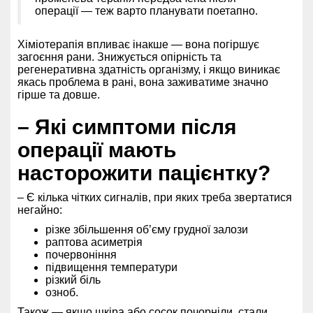
операції — теж варто планувати поетапно.
Хіміотерапія впливає інакше — вона погіршує
загоєння рани. Знижується опірність та
регенеративна здатність організму, і якщо виникає
якась проблема в рані, вона заживатиме значно
гірше та довше.
– Які симптоми після
операції мають
насторожити пацієнтку?
– Є кілька чітких сигналів, при яких треба звертатися
негайно:
різке збільшення об’єму грудної залози
раптова асиметрія
почервоніння
підвищення температури
різкий біль
озноб.
Також — якщо шкіра або сосок почорніли, стали