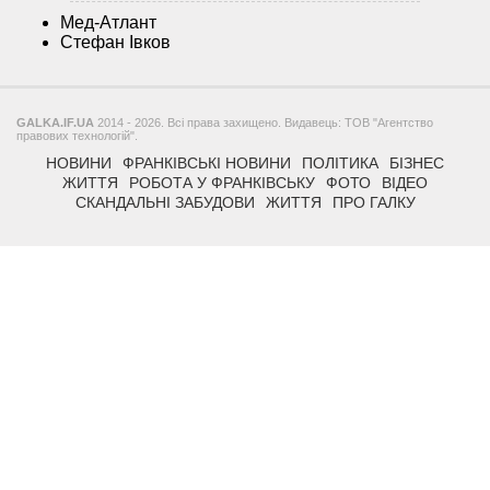
Мед-Атлант
Стефан Івков
GALKA.IF.UA
2014 - 2026. Всі права захищено. Видавець: ТОВ "Агентство
правових технологій".
НОВИНИ
ФРАНКІВСЬКІ НОВИНИ
ПОЛІТИКА
БІЗНЕС
ЖИТТЯ
РОБОТА У ФРАНКІВСЬКУ
ФОТО
ВІДЕО
СКАНДАЛЬНІ ЗАБУДОВИ
ЖИТТЯ
ПРО ГАЛКУ