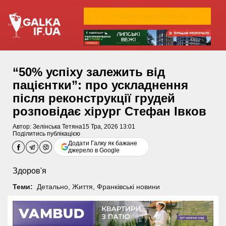
“50% успіху залежить від
пацієнтки”: про ускладнення
після реконструкції грудей
розповідає хірург Стефан Івков
Автор:
Зелінська Тетяна
15 Тра, 2026 13:01
Поділитись публікацією
Додати Галку як бажане
джерело в Google
Здоров'я
Теми:
Детально
,
Життя
,
Франківські новини