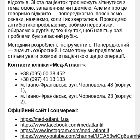
відсотків. Зі ста пацієнток троє можуть зіткнутися з
гематомою, запаленням чи ішемією. Але ми про це
говоримо відкрито — попереджаємо, пояснюємо
ознаки, навчаємо, коли і як звертатися. Проводимо
антибіотикопрофілактику, робимо перев’язки,
обираємо хірургічну техніку так, щоб навіть у разі
проблеми був запасний рубіж.
Методики розроблені, інструменти є. Попереджений
— значить озброєний. І саме тому ми приділяємо
стільки уваги розмові з пацієнткою ще до операції.
Контакти клініки «Мед-Атлант»:
+38 (095) 00 38 452
+38 (097) 41 13 133
м. Івано-Франківськ, вул. Чорновола, 48 (корпус
1),
м. Івано-Франківськ, вул. Чорновола, 23 (корпус
2).
Офіційний сайт і соцмережі:
https://med-atlant.if.ua
https://www.facebook.com/medatlantif
https://www.instagram.com/med_atlant.if
https://www.youtube.com/channel/UCA53wtCg6uam