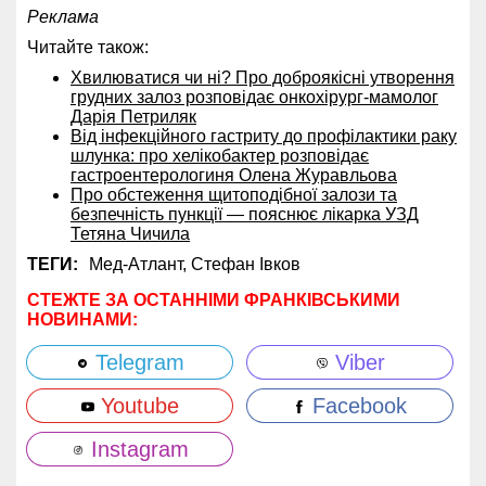
Реклама
Читайте також:
Хвилюватися чи ні? Про доброякісні утворення
грудних залоз розповідає онкохірург-мамолог
Дарія Петриляк
Від інфекційного гастриту до профілактики раку
шлунка: про хелікобактер розповідає
гастроентерологиня Олена Журавльова
Про обстеження щитоподібної залози та
безпечність пункції — пояснює лікарка УЗД
Тетяна Чичила
ТЕГИ:
Мед-Атлант,
Стефан Івков
СТЕЖТЕ ЗА ОСТАННІМИ ФРАНКІВСЬКИМИ
НОВИНАМИ:
Telegram
Viber
Youtube
Facebook
Instagram