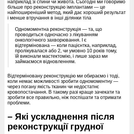
наприклад зі спини чи живота. Сьогодні ми говоримо
більше про реконструкцію імплантами — це
найпоширеніший метод, який дає хороший результат
і менше втручання в інші ділянки тіла
Одномоментна реконструкція — та, що
проводиться одночасно з лікуванням
онкологічного захворювання. І є
відтермінована — коли пацієнтка, наприклад,
пролікувалася або 2, чи умовно 10 років тому,
їй виконали мастектомію, і лише зараз ми
займаємося відновленням.
Відтерміновану реконструкцію ми обираємо і тоді,
коли немає можливості зробити одномоментну —
через погану якість тканин чи недостатнє
кровопостачання. В такому разі краще зачекати та
зробити все правильно, ніж поспішати та отримати
проблеми.
– Які ускладнення після
реконструкції грудної