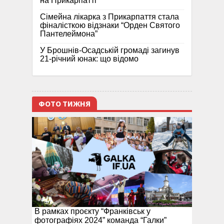
на Прикарпатті
Сімейна лікарка з Прикарпаття стала
фіналісткою відзнаки “Орден Святого
Пантелеймона”
У Брошнів-Осадській громаді загинув
21-річний юнак: що відомо
ФОТО ТИЖНЯ
В рамках проєкту “Франківськ у
фотографіях 2024” команда “Галки”