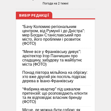
Погода на 2 тижні
ВИБІР РЕДАКЦІЇ
“Бачу Коломию регіональним
центром, від Румунії і до Дністра”:
мер Богдан Станіславський про
місто, його проблеми і розвиток
(ФОТО)
“Мене все у Франківську дивує”:
архітектор Ігор Панчишин про
спадщину, забудову та майбутнє
міста (ФОТО)
Понад півтора мільйона на обрізку:
хто вже другий рік поспіль підрізає
дерева в Івано-Франківську
“Фабрика квартир” під шквалом
претензій: що розповідають клієнти
та як відповідає власник бренду
(ФОТО)
Місце, де можна бути собою: як