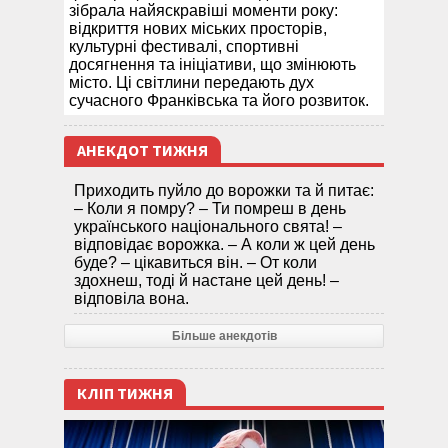
зібрала найяскравіші моменти року:
відкриття нових міських просторів,
культурні фестивалі, спортивні
досягнення та ініціативи, що змінюють
місто. Ці світлини передають дух
сучасного Франківська та його розвиток.
АНЕКДОТ ТИЖНЯ
Приходить пуйло до ворожки та й питає:
– Коли я помру? – Ти помреш в день
українського національного свята! –
відповідає ворожка. – А коли ж цей день
буде? – цікавиться він. – От коли
здохнеш, тоді й настане цей день! –
відповіла вона.
Більше анекдотів
КЛІП ТИЖНЯ