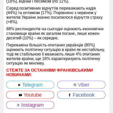
(18%), відчай і песимізм (по 11%).
Серед позитивних відчуттів переважають надія
(44%) та оптимізм (17%). Порівняно з червнем у
жителів України значно посилилося відчуття страху
(+8%).
88% респондентів на сьогодні оцінюють економічне
становище країни як загалом погане, лише кожен
десятий (10%) – як середнє.
Переважна більшість опитаних українців (80%)
оцінюють політичну ситуацію в країні як нестабільну,
тоді як стабільною її вважають лише 4% опитаних
жителів країни, ще 16% характеризують політичну
ситуацію як мінливу.
СТЕЖТЕ ЗА ОСТАННІМИ ФРАНКІВСЬКИМИ
НОВИНАМИ:
Telegram
Viber
Youtube
Facebook
Instagram