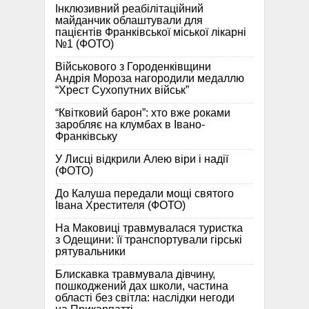
Інклюзивний реабілітаційний
майданчик облаштували для
пацієнтів Франківської міської лікарні
№1 (ФОТО)
Військового з Городенківщини
Андрія Мороза нагородили медаллю
“Хрест Сухопутних військ”
“Квітковий барон”: хто вже роками
заробляє на клумбах в Івано-
Франківську
У Лисці відкрили Алею віри і надії
(ФОТО)
До Калуша передали мощі святого
Івана Хрестителя (ФОТО)
На Маковиці травмувалася туристка
з Одещини: її транспортували гірські
рятувальники
Блискавка травмувала дівчину,
пошкоджений дах школи, частина
області без світла: наслідки негоди