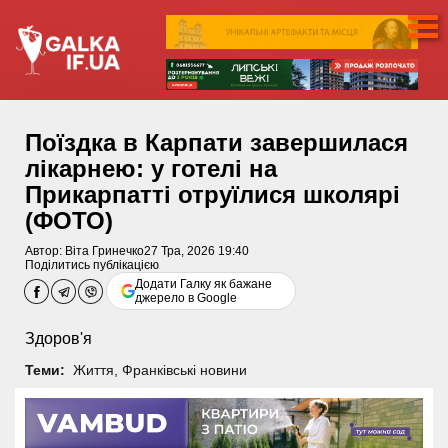
Поїздка в Карпати завершилася
лікарнею: у готелі на
Прикарпатті отруїлися школярі
(ФОТО)
Автор:
Віта Гринечко
27 Тра, 2026 19:40
Поділитись публікацією
Додати Галку як бажане
джерело в Google
Здоров'я
Теми:
Життя
,
Франківські новини