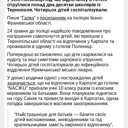
отруїлися понад два десятки школярів із
Тернополя. Чотирьох дітей госпіталізували.
Пише “
Галка
” з
посиланням
на поліцію Івано-
Франківської області.
24 травня до поліції надійшло повідомлення про
погіршення самопочуття дітей, які приїхали з
Тернопільської області на відпочинок у Карпати та
проживали в одному з готелів Поляниці.
Попередньо встановлено, що діти скаржилися на
нудоту та інші симптоми харчового отруєння.
Чотирьох дітей госпіталізували до інфекційного
відділення Яремчанської міської лікарні.
У дописі родички однієї з постраждалих дітей
зазначається
, що на відпочинок у Карпати до готелю
“NACIKU” приїхали учні 10 класу разом із класним
керівником та батьками. Вони планували піднятися
на гору Синяк та провести вихідні в Карпатах, однак
поїздка завершилася масовим захворюванням.
“Найстрашніше для батьків — бачити своїх
дітей виснаженими, зневодненими та під
крапельницями замість омріяного відпочинку”,