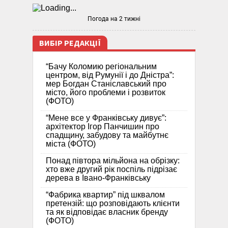
Погода на 2 тижні
ВИБІР РЕДАКЦІЇ
“Бачу Коломию регіональним
центром, від Румунії і до Дністра”:
мер Богдан Станіславський про
місто, його проблеми і розвиток
(ФОТО)
“Мене все у Франківську дивує”:
архітектор Ігор Панчишин про
спадщину, забудову та майбутнє
міста (ФОТО)
Понад півтора мільйона на обрізку:
хто вже другий рік поспіль підрізає
дерева в Івано-Франківську
“Фабрика квартир” під шквалом
претензій: що розповідають клієнти
та як відповідає власник бренду
(ФОТО)