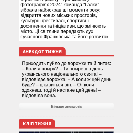
фотографіях 2024” команда “Галки”
зібрала найяскравіші моменти року:
відкриття нових міських просторів,
культурні фестивалі, спортивні
досягнення та ініціативи, що змінюють
місто. Ці світлини передають дух
сучасного Франківська та його розвиток.
АНЕКДОТ ТИЖНЯ
Приходить пуйло до ворожки та й питає:
– Коли я помру? – Ти помреш в день
українського національного свята! –
відповідає ворожка. – А коли ж цей день
буде? – цікавиться він. – От коли
здохнеш, тоді й настане цей день! –
відповіла вона.
Більше анекдотів
КЛІП ТИЖНЯ