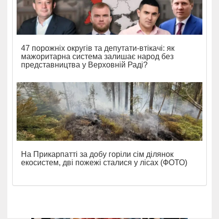
47 порожніх округів та депутати-втікачі: як
мажоритарна система залишає народ без
представництва у Верховній Раді?
На Прикарпатті за добу горіли сім ділянок
екосистем, дві пожежі сталися у лісах (ФОТО)