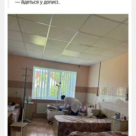
— йдеться у дописі.