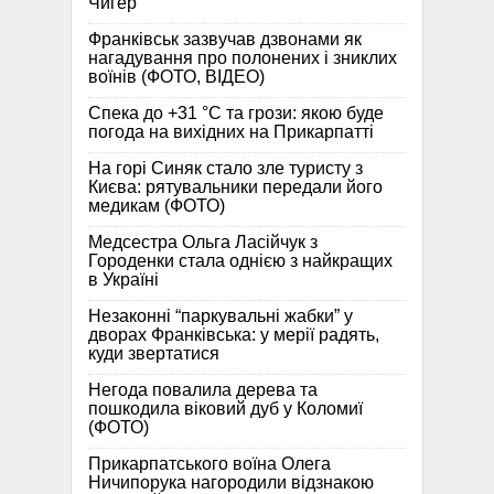
Чигер
Франківськ зазвучав дзвонами як
нагадування про полонених і зниклих
воїнів (ФОТО, ВІДЕО)
Спека до +31 °C та грози: якою буде
погода на вихідних на Прикарпатті
На горі Синяк стало зле туристу з
Києва: рятувальники передали його
медикам (ФОТО)
Медсестра Ольга Ласійчук з
Городенки стала однією з найкращих
в Україні
Незаконні “паркувальні жабки” у
дворах Франківська: у мерії радять,
куди звертатися
Негода повалила дерева та
пошкодила віковий дуб у Коломиї
(ФОТО)
Прикарпатського воїна Олега
Ничипорука нагородили відзнакою