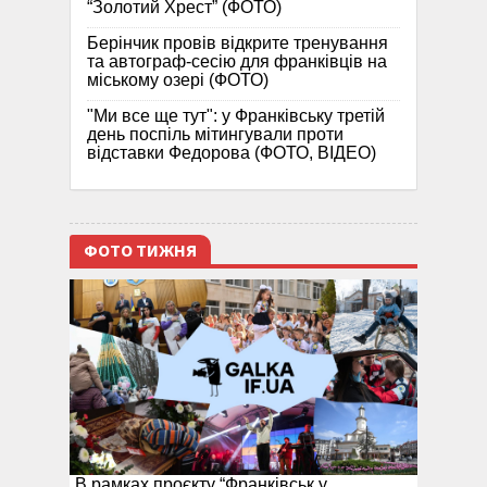
“Золотий Хрест” (ФОТО)
Берінчик провів відкрите тренування
та автограф-сесію для франківців на
міському озері (ФОТО)
"Ми все ще тут": у Франківську третій
день поспіль мітингували проти
відставки Федорова (ФОТО, ВІДЕО)
ФОТО ТИЖНЯ
В рамках проєкту “Франківськ у