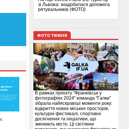
зі Львова: знадобилася допомога
рятувальників (ФОТО)
ФОТО ТИЖНЯ
В рамках проєкту “Франківськ у
фотографіях 2024” команда “Галки”
зібрала найяскравіші моменти року:
відкриття нових міських просторів,
культурні фестивалі, спортивні
досягнення та ініціативи, що
и:
змінюють місто. Ці світлини