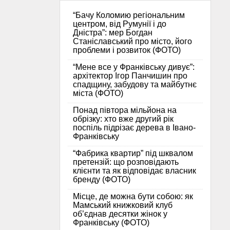
“Бачу Коломию регіональним
центром, від Румунії і до
Дністра”: мер Богдан
Станіславський про місто, його
проблеми і розвиток (ФОТО)
“Мене все у Франківську дивує”:
архітектор Ігор Панчишин про
спадщину, забудову та майбутнє
міста (ФОТО)
Понад півтора мільйона на
обрізку: хто вже другий рік
поспіль підрізає дерева в Івано-
Франківську
“Фабрика квартир” під шквалом
претензій: що розповідають
клієнти та як відповідає власник
бренду (ФОТО)
Місце, де можна бути собою: як
Мамський книжковий клуб
об’єднав десятки жінок у
Франківську (ФОТО)