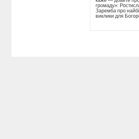
каже — дбайте пр
громаду»: Ростисл
Заремба про найб
виклики для Бого