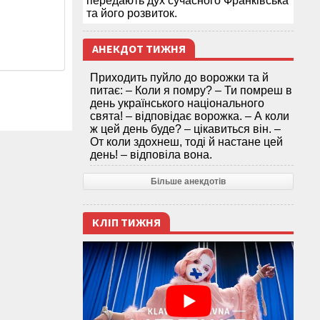
передають дух сучасного Франківська
та його розвиток.
АНЕКДОТ ТИЖНЯ
Приходить пуйло до ворожки та й
питає: – Коли я помру? – Ти помреш в
день українського національного
свята! – відповідає ворожка. – А коли
ж цей день буде? – цікавиться він. –
От коли здохнеш, тоді й настане цей
день! – відповіла вона.
Більше анекдотів
КЛІП ТИЖНЯ