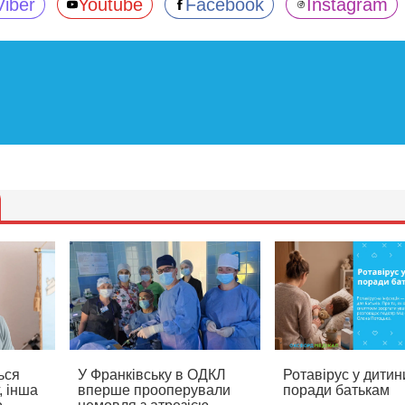
Viber
Youtube
Facebook
Instagram
ься
У Франківську в ОДКЛ
Ротавірус у дитин
, інша
вперше прооперували
поради батькам