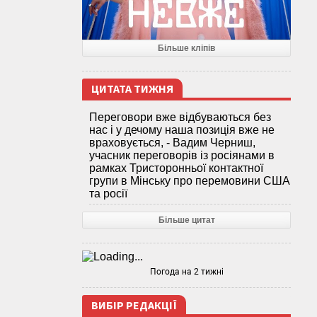
Більше кліпів
ЦИТАТА ТИЖНЯ
Переговори вже відбуваються без
нас і у дечому наша позиція вже не
враховується, - Вадим Черниш,
учасник переговорів із росіянами в
рамках Тристоронньої контактної
групи в Мінську про перемовини США
та росії
Більше цитат
Погода на 2 тижні
ВИБІР РЕДАКЦІЇ