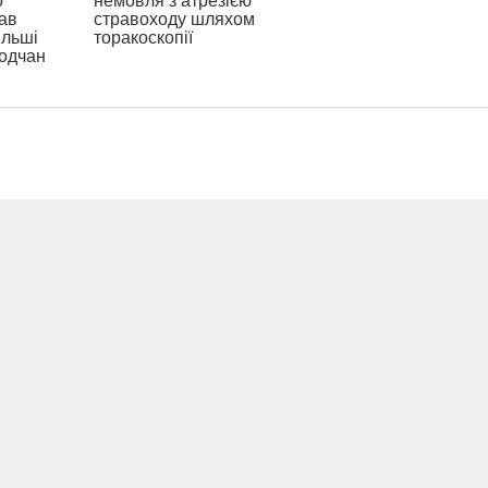
о
немовля з атрезією
ав
стравоходу шляхом
ільші
торакоскопії
родчан