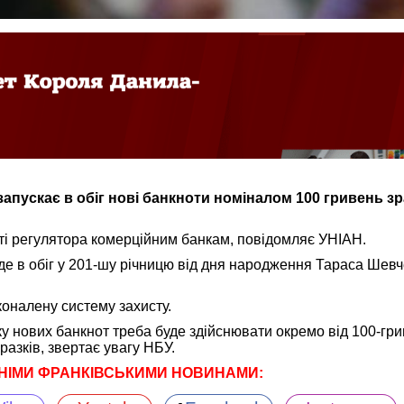
запускає в обіг нові банкноти номіналом 100 гривень зр
сті регулятора комерційним банкам, повідомляє УНІАН.
де в обіг у 201-шу річницю від дня народження Тараса Шевч
оналену систему захисту.
у нових банкнот треба буде здійснювати окремо від 100-гр
разків, звертає увагу НБУ.
НІМИ ФРАНКІВСЬКИМИ НОВИНАМИ: