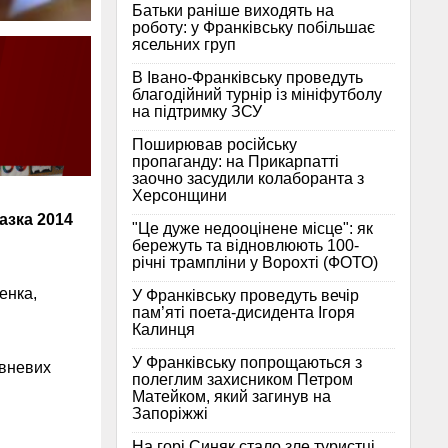
Батьки раніше виходять на
роботу: у Франківську побільшає
ясельних груп
В Івано-Франківську проведуть
благодійний турнір із мініфутболу
на підтримку ЗСУ
Поширював російську
пропаганду: на Прикарпатті
заочно засудили колаборанта з
Херсонщини
азка 2014
"Це дуже недооцінене місце": як
бережуть та відновлюють 100-
річні трампліни у Ворохті (ФОТО)
енка,
У Франківську проведуть вечір
пам’яті поета-дисидента Ігоря
Калинця
У Франківську попрощаються з
ивневих
полеглим захисником Петром
Матейком, який загинув на
Запоріжжі
На горі Синяк стало зле туристці