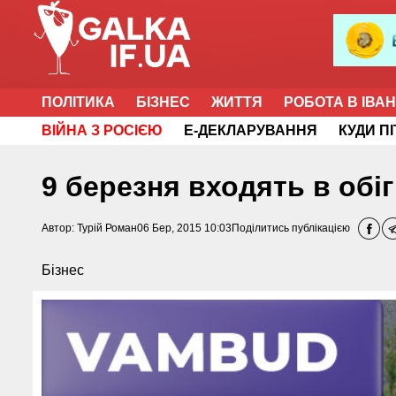
ПОЛІТИКА
БІЗНЕС
ЖИТТЯ
РОБОТА В ІВА
ВІЙНА З РОСІЄЮ
Е-ДЕКЛАРУВАННЯ
КУДИ П
9 березня входять в обіг
Автор:
Турій Роман
06 Бер, 2015 10:03
Поділитись публікацією
Бізнес