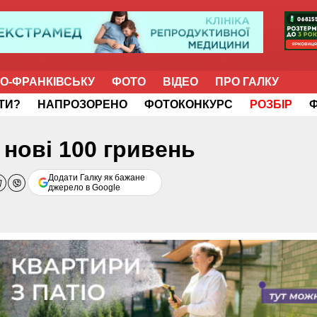
НО-ФРАНКІВСЬКУ
ФОТО
ВІДЕО
ПРО ГАЛКУ
ІТИ?
НАПРОЗОРЕНО
ФОТОКОНКУРС
РОЗБІР
 нові 100 гривень
Додати Галку як бажане
джерело в Google