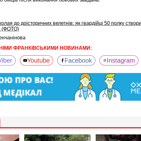
олая до доісторичних велетнів: як гвардійці 50 полку створ
в (ФОТО)
енчанінова
НІМИ ФРАНКІВСЬКИМИ НОВИНАМИ:
Viber
Youtube
Facebook
Instagram