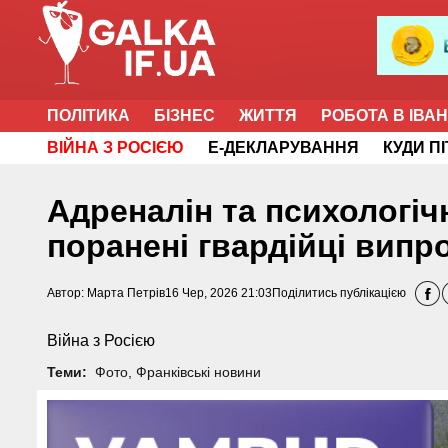
ПОЛІТИКА
БІЗНЕС
ЖИТТЯ
РОБОТА В ІВА
ВІЙНА З РОСІЄЮ
Е-ДЕКЛАРУВАННЯ
КУДИ П
Адреналін та психологіч
поранені гвардійці випр
Автор:
Марта Петрів
16 Чер, 2026 21:03
Поділитись публікацією
Війна з Росією
Теми:
Фото
,
Франківські новини