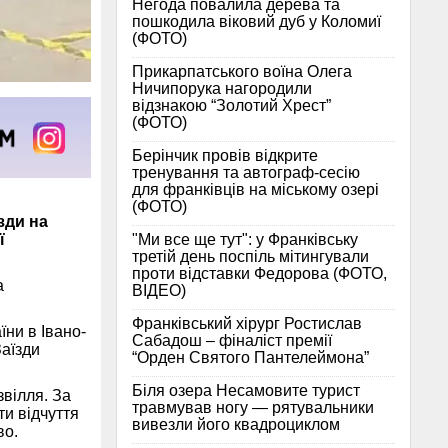
Негода повалила дерева та
пошкодила віковий дуб у Коломиї
(ФОТО)
Прикарпатського воїна Олега
Ничипорука нагородили
відзнакою “Золотий Хрест”
(ФОТО)
Берінчик провів відкрите
тренування та автограф-сесію
для франківців на міському озері
(ФОТО)
зди на
"Ми все ще тут": у Франківську
ї
третій день поспіль мітингували
проти відставки Федорова (ФОТО,
а
ВІДЕО)
Франківський хірург Ростислав
ни в Івано-
Сабадош – фіналіст премії
Заїзди
“Орден Святого Пантелеймона”
Біля озера Несамовите турист
звілля. За
травмував ногу — рятувальники
ти відчуття
вивезли його квадроциклом
во.