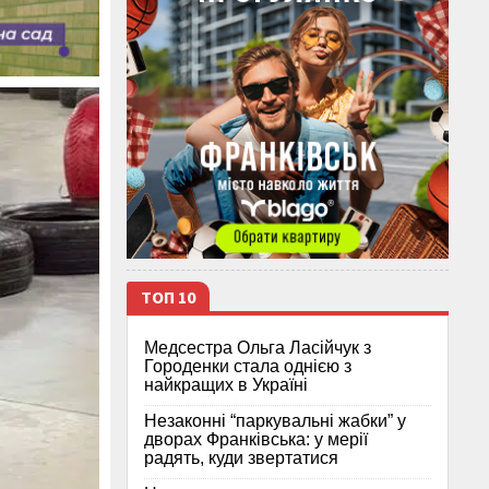
ТОП 10
Медсестра Ольга Ласійчук з
Городенки стала однією з
найкращих в Україні
Незаконні “паркувальні жабки” у
дворах Франківська: у мерії
радять, куди звертатися