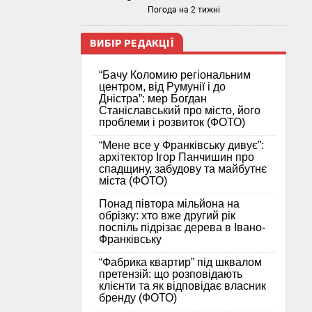
Погода на 2 тижні
ВИБІР РЕДАКЦІЇ
“Бачу Коломию регіональним
центром, від Румунії і до
Дністра”: мер Богдан
Станіславський про місто, його
проблеми і розвиток (ФОТО)
“Мене все у Франківську дивує”:
архітектор Ігор Панчишин про
спадщину, забудову та майбутнє
міста (ФОТО)
Понад півтора мільйона на
обрізку: хто вже другий рік
поспіль підрізає дерева в Івано-
Франківську
“Фабрика квартир” під шквалом
претензій: що розповідають
клієнти та як відповідає власник
бренду (ФОТО)