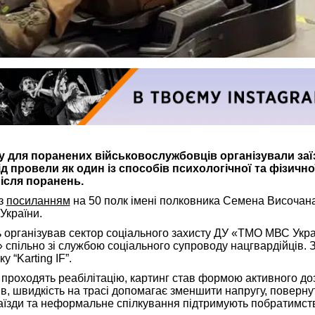
у для поранених військовослужбовців організували заї
ід провели як один із способів психологічної та фізично
після поранень.
з
посиланням
на 50 полк імені полковника Семена Височан
України.
 організував сектор соціального захисту ДУ «ТМО МВС Украї
» спільно зі службою соціального супроводу нацгвардійців. 
у “Karting IF”.
зі проходять реабілітацію, картинг став формою активного до
в, швидкість на трасі допомагає зменшити напругу, поверну
заїзди та неформальне спілкування підтримують побратимст