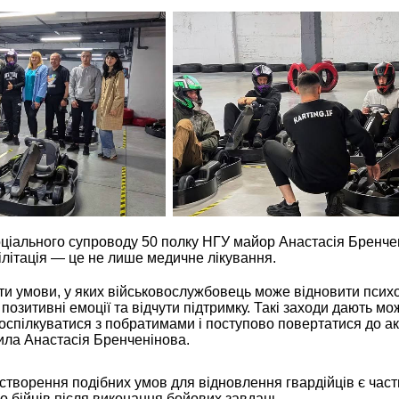
ціального супроводу 50 полку НГУ майор Анастасія Бренче
ілітація — це не лише медичне лікування.
и умови, у яких військовослужбовець може відновити псих
позитивні емоції та відчути підтримку. Такі заходи дають мо
оспілкуватися з побратимами і поступово повертатися до а
ила Анастасія Бренченінова.
 створення подібних умов для відновлення гвардійців є час
о бійців після виконання бойових завдань.