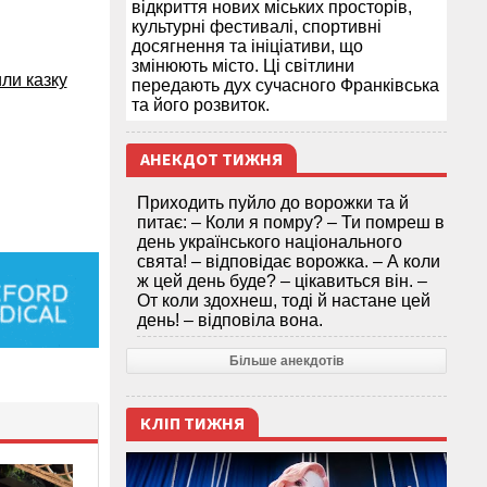
відкриття нових міських просторів,
культурні фестивалі, спортивні
досягнення та ініціативи, що
змінюють місто. Ці світлини
или казку
передають дух сучасного Франківська
та його розвиток.
АНЕКДОТ ТИЖНЯ
Приходить пуйло до ворожки та й
питає: – Коли я помру? – Ти помреш в
день українського національного
свята! – відповідає ворожка. – А коли
ж цей день буде? – цікавиться він. –
От коли здохнеш, тоді й настане цей
день! – відповіла вона.
Більше анекдотів
КЛІП ТИЖНЯ