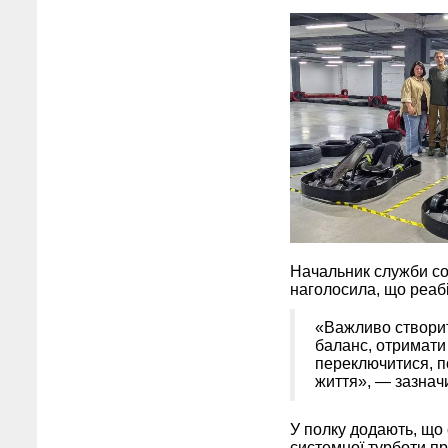
Начальник служби со
наголосила, що реаб
«Важливо створит
баланс, отримати 
переключитися, п
життя», — зазнач
У полку додають, що
системної турботи пр