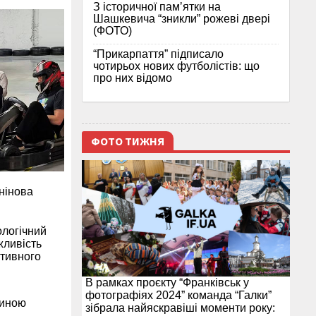
З історичної памʼятки на
Шашкевича “зникли” рожеві двері
(ФОТО)
“Прикарпаття” підписало
чотирьох нових футболістів: що
про них відомо
ФОТО ТИЖНЯ
нінова
ологічний
жливість
ктивного
В рамках проєкту “Франківськ у
фотографіях 2024” команда “Галки”
тиною
зібрала найяскравіші моменти року: