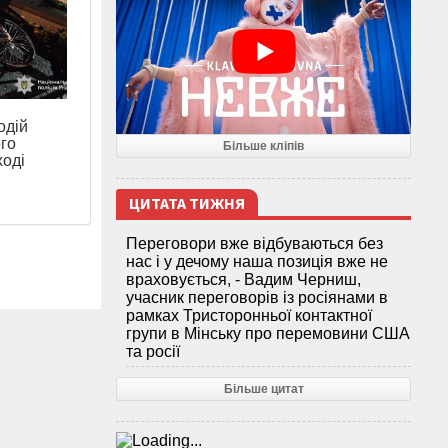
одій
ого
Більше кліпів
ході
ЦИТАТА ТИЖНЯ
Переговори вже відбуваються без
нас і у дечому наша позиція вже не
враховується, - Вадим Черниш,
учасник переговорів із росіянами в
рамках Тристоронньої контактної
групи в Мінську про перемовини США
та росії
Більше цитат