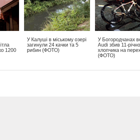
У Калуші в міському озері
У Богородчанах в
ітла
загинули 24 качки та 5
Audi збив 11-річн
ко 1200
рибин (ФОТО)
хлопчика на пере
(ФОТО)