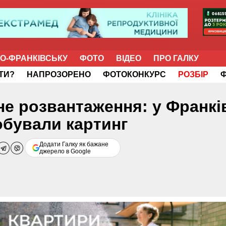
НО-ФРАНКІВСЬКУ
ФОТО
ВІДЕО
ПРО ГАЛКУ
ІТИ?
НАПРОЗОРЕНО
ФОТОКОНКУРС
РОЗБІР
не розвантаження: у Франкі
обували картинг
Додати Галку як бажане
джерело в Google