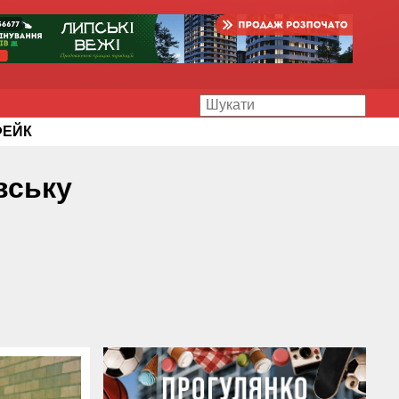
ФЕЙК
вську