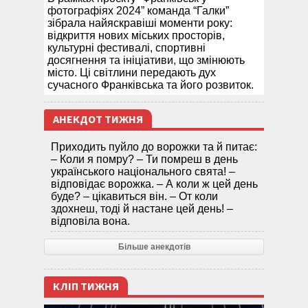
фотографіях 2024” команда “Галки”
зібрала найяскравіші моменти року:
відкриття нових міських просторів,
культурні фестивалі, спортивні
досягнення та ініціативи, що змінюють
місто. Ці світлини передають дух
сучасного Франківська та його розвиток.
АНЕКДОТ ТИЖНЯ
Приходить пуйло до ворожки та й питає:
– Коли я помру? – Ти помреш в день
українського національного свята! –
відповідає ворожка. – А коли ж цей день
буде? – цікавиться він. – От коли
здохнеш, тоді й настане цей день! –
відповіла вона.
Більше анекдотів
КЛІП ТИЖНЯ