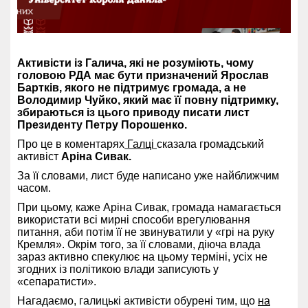
Активісти із Галича, які не розуміють, чому
головою РДА має бути призначений Ярослав
Бартків, якого не підтримує громада, а не
Володимир Чуйко, який має її повну підтримку,
збираються із цього приводу писати лист
Президенту Петру Порошенко.
Про це в коментарях
Галці
сказала громадський
активіст
Аріна Сивак.
За її словами, лист буде написано уже найближчим
часом.
При цьому, каже Аріна Сивак, громада намагається
використати всі мирні способи врегулювання
питання, аби потім її не звинуватили у «грі на руку
Кремля». Окрім того, за її словами, діюча влада
зараз активно спекулює на цьому терміні, усіх не
згодних із політикою влади записують у
«сепаратисти».
Нагадаємо, галицькі активісти обурені тим, що
на