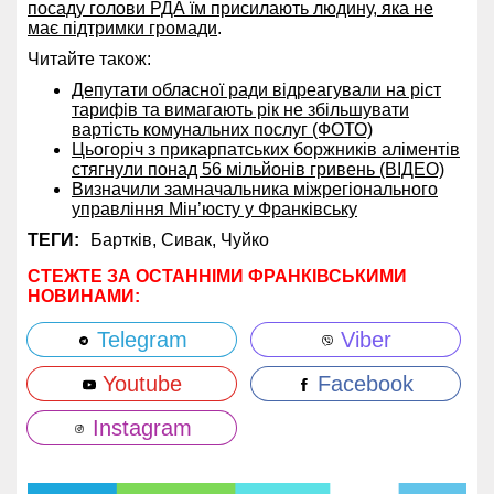
посаду голови РДА їм присилають людину, яка не
має підтримки громади
.
Читайте також:
Депутати обласної ради відреагували на ріст
тарифів та вимагають рік не збільшувати
вартість комунальних послуг (ФОТО)
Цьогоріч з прикарпатських боржників аліментів
стягнули понад 56 мільйонів гривень (ВІДЕО)
Визначили замначальника міжрегіонального
управління Мін’юсту у Франківську
ТЕГИ:
Бартків,
Сивак,
Чуйко
СТЕЖТЕ ЗА ОСТАННІМИ ФРАНКІВСЬКИМИ
НОВИНАМИ:
Telegram
Viber
Youtube
Facebook
Instagram