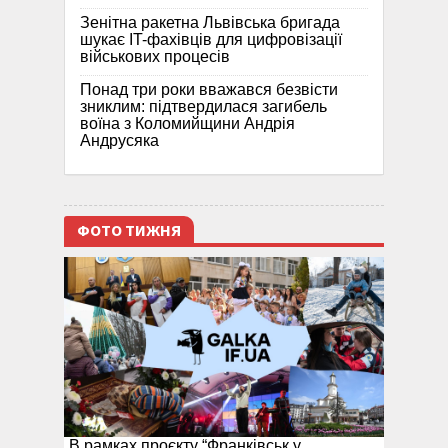
Зенітна ракетна Львівська бригада
шукає IT-фахівців для цифровізації
військових процесів
Понад три роки вважався безвісти
зниклим: підтвердилася загибель
воїна з Коломийщини Андрія
Андрусяка
ФОТО ТИЖНЯ
В рамках проєкту “Франківськ у