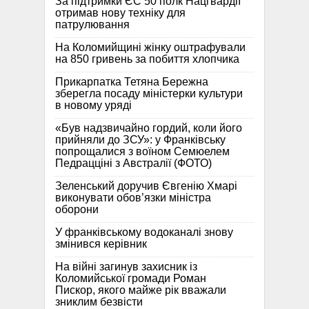
За підтримки ЄС 50 полк Нацгвардії
отримав нову техніку для
патрулювання
На Коломийщині жінку оштрафували
на 850 гривень за побиття хлопчика
Прикарпатка Тетяна Бережна
зберегла посаду міністерки культури
в новому уряді
«Був надзвичайно гордий, коли його
прийняли до ЗСУ»: у Франківську
попрощалися з воїном Семюелем
Педрацціні з Австралії (ФОТО)
Зеленський доручив Євгенію Хмарі
виконувати обов’язки міністра
оборони
У франківському водоканалі знову
змінився керівник
На війні загинув захисник із
Коломийської громади Роман
Пискор, якого майже рік вважали
зниклим безвісти