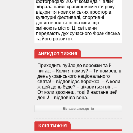
фотографіях 2024” команда “Галки”
зібрала найяскравіші моменти року:
відкриття нових міських просторів,
культурні фестивалі, спортивні
досягнення та ініціативи, що
змінюють місто. Ці світлини
передають дух сучасного Франківська
та його розвиток.
АНЕКДОТ ТИЖНЯ
Приходить пуйло до ворожки та й
питає: – Коли я помру? – Ти помреш в
день українського національного
свята! – відповідає ворожка. – А коли
ж цей день буде? – цікавиться він. –
От коли здохнеш, тоді й настане цей
день! – відповіла вона.
Більше анекдотів
КЛІП ТИЖНЯ