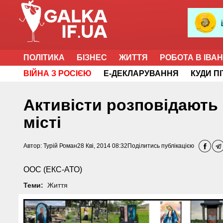
ПОЛІТИКА
БІЗНЕС
ЖИТТЯ
РОБОТА В ІВА
ВІЙНА З РОСІЄЮ
Е-ДЕКЛАРУВАННЯ
КУДИ П
Активісти розповідають
місті
Автор:
Турій Роман
28 Кві, 2014 08:32
Поділитись публікацією
ООС (ЕКС-АТО)
Теми:
Життя