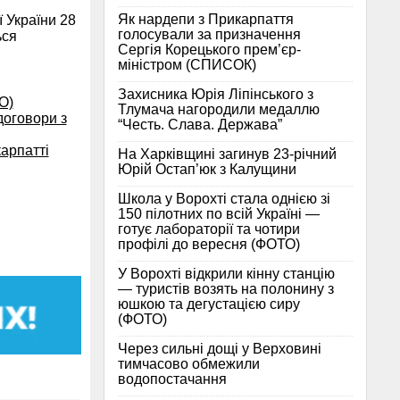
Як нардепи з Прикарпаття
 України 28
голосували за призначення
ься
Сергія Корецького прем’єр-
міністром (СПИСОК)
Захисника Юрія Ліпінського з
О)
Тлумача нагородили медаллю
договори з
“Честь. Слава. Держава”
арпатті
На Харківщині загинув 23-річний
Юрій Остап’юк з Калущини
Школа у Ворохті стала однією зі
150 пілотних по всій Україні —
готує лабораторії та чотири
профілі до вересня (ФОТО)
У Ворохті відкрили кінну станцію
— туристів возять на полонину з
юшкою та дегустацією сиру
(ФОТО)
Через сильні дощі у Верховині
тимчасово обмежили
водопостачання