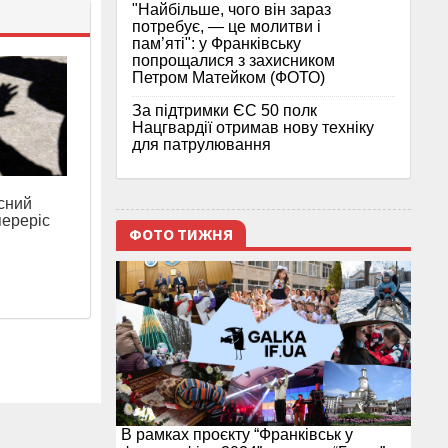
"Найбільше, чого він зараз
потребує, — це молитви і
пам’яті": у Франківську
попрощалися з захисником
Петром Матейком (ФОТО)
За підтримки ЄС 50 полк
Нацгвардії отримав нову техніку
для патрулювання
сний
переріс
ФОТО ТИЖНЯ
В рамках проєкту “Франківськ у