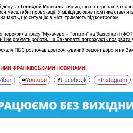
й депутат
Геннадій Москаль
заявив, що на теренах Західної
ся масштабні провокації. У міліції до заяв політика ставлят
значають, що ситуацію в місті тримають під контролем.
о перекрила трасу “Мукачево – Рогатин” на Закарпатті (ФОТ
 і не роблять роботи. На Закарпатті погрожують розірвати 
оскаля ПБС розпочав довгоочікуваний ремонт дороги на Зак
НІМИ ФРАНКІВСЬКИМИ НОВИНАМИ:
Viber
Youtube
Facebook
Instagram