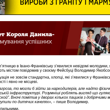
п’ятницю в Івано-Франківську з’явилися невідомі молодики, 
ують містом повідомив у своєму Фейсбуці Володимир Якобсо
ація не зовсім стандартна, хлопці, які з’явилися у Франківс
ті і явно не місцеві.
агроза, то могли б зійти за наркодилерів, але надто фізич
міській інфраструктурі. Розумніші роблять вигляд що гуляю
ской”. Вночі помітив у дворах кількох пациків з добрячими
лупили по дитячих качелях»,
– пише Володимир.
и пильними.