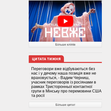
Більше кліпів
ЦИТАТА ТИЖНЯ
Переговори вже відбуваються без
нас і у дечому наша позиція вже не
враховується, - Вадим Черниш,
учасник переговорів із росіянами в
рамках Тристоронньої контактної
групи в Мінську про перемовини США
та росії
Більше цитат