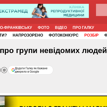
НО-ФРАНКІВСЬКУ
ФОТО
ВІДЕО
ПРО ГАЛКУ
ІТИ?
НАПРОЗОРЕНО
ФОТОКОНКУРС
РОЗБІР
 про групи невідомих людей
Додати Галку як бажане
джерело в Google