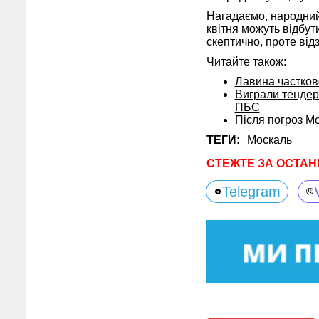
Нагадаємо, народни
квітня можуть відбути
скептично, проте від
Читайте також:
Лавина частков
Виграли тендери
ПБС
Після погроз М
ТЕГИ:
Москаль
СТЕЖТЕ ЗА ОСТАН
Telegram