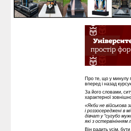
Про те, що у минулу 
вперед і назад курс
За його словами, ситу
характерної зовнішнос
«Якби не військова з
і роззосереджені в 
дівчат у “сугубо муж
які з остервінінням 
Він радить усім, бут