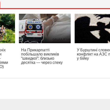
хніх
На Прикарпатті
У Бурштині слове
и
побільшало викликів
конфлікт на АЗС 
-
“швидкої”: близько
у бійку
іями
десятка — через спеку
О)