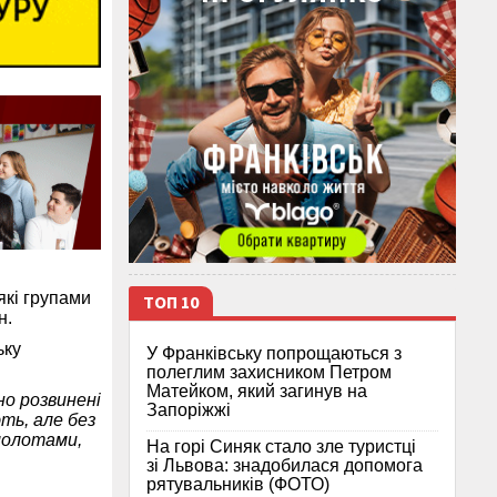
які групами
ТОП 10
н.
ьку
У Франківську попрощаються з
полеглим захисником Петром
Матейком, який загинув на
но розвинені
Запоріжжі
ть, але без
 молотами,
На горі Синяк стало зле туристці
зі Львова: знадобилася допомога
рятувальників (ФОТО)