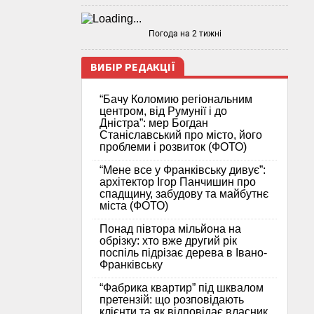
Погода на 2 тижні
ВИБІР РЕДАКЦІЇ
“Бачу Коломию регіональним
центром, від Румунії і до
Дністра”: мер Богдан
Станіславський про місто, його
проблеми і розвиток (ФОТО)
“Мене все у Франківську дивує”:
архітектор Ігор Панчишин про
спадщину, забудову та майбутнє
міста (ФОТО)
Понад півтора мільйона на
обрізку: хто вже другий рік
поспіль підрізає дерева в Івано-
Франківську
“Фабрика квартир” під шквалом
претензій: що розповідають
клієнти та як відповідає власник