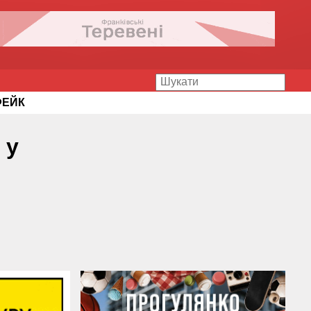
ФЕЙК
 у