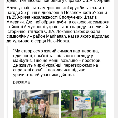
Девіс, тимчасової повіреної у справах США в Україні.
Алею українсько-американської дружби заклали з
нагоди 35-річчя відновлення Незалежності України
та 250-річчя незалежності Сполучених Штатів
Америки. Для неї обрали дуби та секвою як символи
стійкості й мужності українського народу та величі й
історичної тяглості США. Локацію також обрали
символічну – район Manhattan, назва якого відсилає
до культового серця Нью-Йорка.
“Ми створюємо живий символ партнерства,
вдячності, пам’яті та спільного погляду у
майбутнє. І що не менш важливо – простори,
де живуть мирні українці, перетворюємо на
справжні оази”, – наголосили під час
урочистостей учасники дійства.
реклама