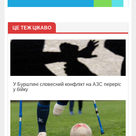
ЦЕ ТЕЖ ЦІКАВО
У Бурштині словесний конфлікт на АЗС переріс
у бійку