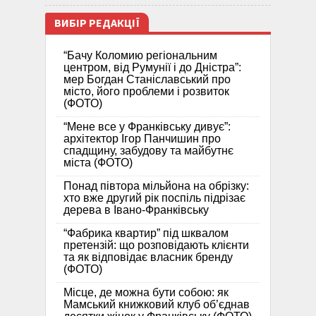
ВИБІР РЕДАКЦІЇ
“Бачу Коломию регіональним
центром, від Румунії і до Дністра”:
мер Богдан Станіславський про
місто, його проблеми і розвиток
(ФОТО)
“Мене все у Франківську дивує”:
архітектор Ігор Панчишин про
спадщину, забудову та майбутнє
міста (ФОТО)
Понад півтора мільйона на обрізку:
хто вже другий рік поспіль підрізає
дерева в Івано-Франківську
“Фабрика квартир” під шквалом
претензій: що розповідають клієнти
та як відповідає власник бренду
(ФОТО)
Місце, де можна бути собою: як
Мамський книжковий клуб об’єднав