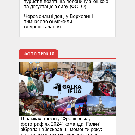
туристів возять на полонину з юшкою
та дегустацією сиру (ФОТО)
Через сильні дощі у Верховині
тимчасово обмежили
водопостачання
ФОТО ТИЖНЯ
В рамках проєкту “Франківськ у
фотографіях 2024” команда “Галки”
зібрала найяскравіші моменти року:
відкриття нових міських просторів,