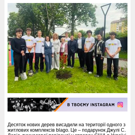
Десяток нових дерев висадили на території одного з
житлових комплексів blago. Це – подарунок Джулі С.