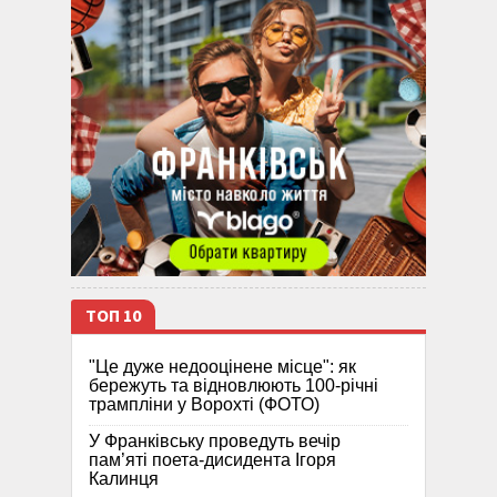
ТОП 10
"Це дуже недооцінене місце": як
бережуть та відновлюють 100-річні
трампліни у Ворохті (ФОТО)
У Франківську проведуть вечір
пам’яті поета-дисидента Ігоря
Калинця