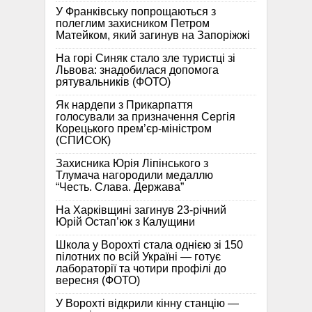
У Франківську попрощаються з
полеглим захисником Петром
Матейком, який загинув на Запоріжжі
На горі Синяк стало зле туристці зі
Львова: знадобилася допомога
рятувальників (ФОТО)
Як нардепи з Прикарпаття
голосували за призначення Сергія
Корецького прем’єр-міністром
(СПИСОК)
Захисника Юрія Ліпінського з
Тлумача нагородили медаллю
“Честь. Слава. Держава”
На Харківщині загинув 23-річний
Юрій Остап’юк з Калущини
Школа у Ворохті стала однією зі 150
пілотних по всій Україні — готує
лабораторії та чотири профілі до
вересня (ФОТО)
У Ворохті відкрили кінну станцію —