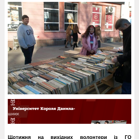
Щотижня на вихідних волонтери із ГО