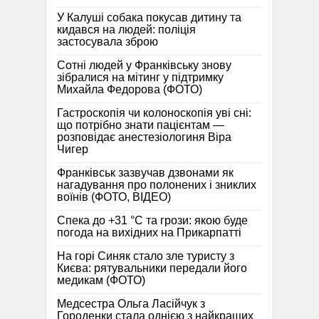
У Калуші собака покусав дитину та
кидався на людей: поліція
застосувала зброю
Сотні людей у Франківську знову
зібралися на мітинг у підтримку
Михайла Федорова (ФОТО)
Гастроскопія чи колоноскопія уві сні:
що потрібно знати пацієнтам —
розповідає анестезіологиня Віра
Чигер
Франківськ зазвучав дзвонами як
нагадування про полонених і зниклих
воїнів (ФОТО, ВІДЕО)
Спека до +31 °C та грози: якою буде
погода на вихідних на Прикарпатті
На горі Синяк стало зле туристу з
Києва: рятувальники передали його
медикам (ФОТО)
Медсестра Ольга Ласійчук з
Городенки стала однією з найкращих