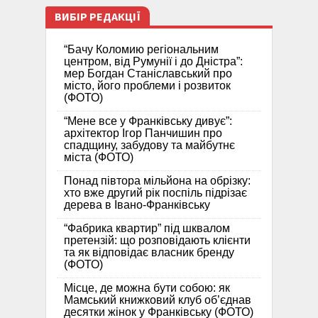
ВИБІР РЕДАКЦІЇ
“Бачу Коломию регіональним
центром, від Румунії і до Дністра”:
мер Богдан Станіславський про
місто, його проблеми і розвиток
(ФОТО)
“Мене все у Франківську дивує”:
архітектор Ігор Панчишин про
спадщину, забудову та майбутнє
міста (ФОТО)
Понад півтора мільйона на обрізку:
хто вже другий рік поспіль підрізає
дерева в Івано-Франківську
“Фабрика квартир” під шквалом
претензій: що розповідають клієнти
та як відповідає власник бренду
(ФОТО)
Місце, де можна бути собою: як
Мамський книжковий клуб об’єднав
десятки жінок у Франківську (ФОТО)