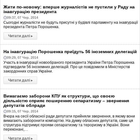
Жити по-новому: вперше журналістів не пустили у Раду на
інавгурацію президента
09:37, 07 Чер. 2014
Сьогодні журналісти не будуть присутні у будівлі парламенту на інавгурації
президента Петра Порошенка.
Читати далі
▸
На інавгурацію Порошенка приїдуть 56 іноземних делегацій
09:29, 07 Чер. 2014
Участь в інавгурації новообраного президента України Петра Порошенка
підтвердили 56 іноземних делегацій. Про це повідомили в Міністерстві
закордонних справ України.
Читати далі
▸
Вимагаємо заборони КПУ як структури, що своєю
діяльністю сприяє поширенню сепаратизму – звернення
депутатів облради
09:15, 07 Чер. 2014
Вчора на сесії обласної ради депутати прийняли звернення, в якому вони
вимагають заборонити компартію. На думку обласних депутатів, саме ця
структура підтримує прояви сепаратизму та тероризму в Україні. Вони
переконані,…
Читати далі
▸