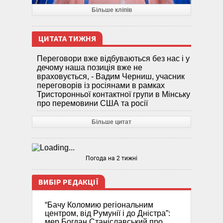
Більше кліпів
ЦИТАТА ТИЖНЯ
Переговори вже відбуваються без нас і у
дечому наша позиція вже не
враховується, - Вадим Черниш, учасник
переговорів із росіянами в рамках
Тристоронньої контактної групи в Мінську
про перемовини США та росії
Більше цитат
Погода на 2 тижні
ВИБІР РЕДАКЦІЇ
“Бачу Коломию регіональним
центром, від Румунії і до Дністра”:
мер Богдан Станіславський про