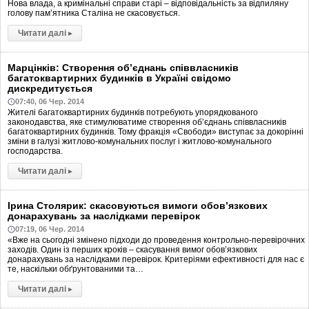
Нова влада, а кримінальні справи старі – відповідальність за відпиляну
голову пам’ятника Сталіна не скасовується.
Читати далі
▸
Марцінків: Створення об’єднань співвласників
багатоквартирних будинків в Україні свідомо
дискредитується
07:40, 06 Чер. 2014
Жителі багатоквартирних будинків потребують упорядкованого
законодавства, яке стимулюватиме створення об’єднань співвласників
багатоквартирних будинків. Тому фракція «Свободи» виступає за докорінні
зміни в галузі житлово-комунальних послуг і житлово-комунального
господарства.
Читати далі
▸
Ірина Столярик: скасовуються вимоги обов’язкових
донарахувань за наслідками перевірок
07:19, 06 Чер. 2014
«Вже на сьогодні змінено підходи до проведення контрольно-перевірочних
заходів. Один із перших кроків – скасування вимог обов’язкових
донарахувань за наслідками перевірок. Критеріями ефективності для нас є
те, наскільки обґрунтованими та…
Читати далі
▸