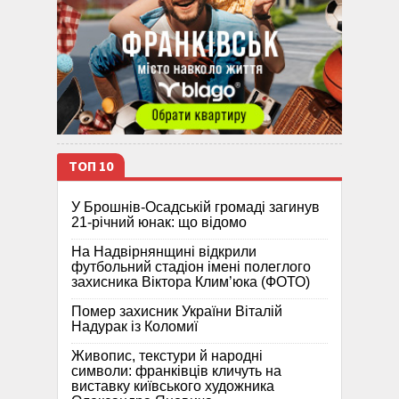
ТОП 10
У Брошнів-Осадській громаді загинув
21-річний юнак: що відомо
На Надвірнянщині відкрили
футбольний стадіон імені полеглого
захисника Віктора Клим’юка (ФОТО)
Помер захисник України Віталій
Надурак із Коломиї
Живопис, текстури й народні
символи: франківців кличуть на
виставку київського художника