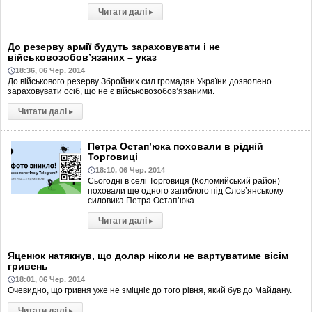
Читати далі
▸
До резерву армії будуть зараховувати і не
військовозобов’язаних – указ
18:36, 06 Чер. 2014
До військового резерву Збройних сил громадян України дозволено
зараховувати осіб, що не є військовозобов’язаними.
Читати далі
▸
Петра Остап’юка поховали в рідній
Торговиці
18:10, 06 Чер. 2014
Сьогодні в селі Торговиця (Коломийський район)
поховали ще одного загиблого під Слов’янському
силовика Петра Остап’юка.
Читати далі
▸
Яценюк натякнув, що долар ніколи не вартуватиме вісім
гривень
18:01, 06 Чер. 2014
Очевидно, що гривня уже не зміцніє до того рівня, який був до Майдану.
Читати далі
▸