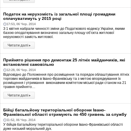
Податок на нерухомість із загальної площі громадяни
сплачуватимуть у 2015 році
17:53, 06 Чер. 2014
З 1 квітня набрали чинності зміни до Податкового кодексу України, якими
базою оподаткування визначено загальну площу об’єкта житлової
нерухомості замість житлової.
Читати далі
▸
Прийнято рішення про демонтаж 25 літніх майданчиків, які
встановлені самовільно
12:28, 06 Чер. 2014
Відповідно до Положення про розміщення та порядок облаштування літніх
торгових майданчиків в Івано-Франківську та з метою впорядкування їх
розміщення і утримання виконавчим комітетом міської ради станом на 21
травня прийнято…
Читати далі
▸
Бійці батальйону територіальної оборони Івано-
Франківської області отримують по 450 гривень за службу
11:52, 06 Чер. 2014
У бійців батальйону територіальної оборони Івано-Франківської області
дуже низький моральний дух.