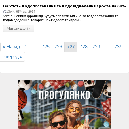
Вартість водопостачання та водовідведення зросте на 80%
13:44, 05 Чер. 2014
Уже з 1 липня франківці будуть платити більше за водопостачання та
водовідведення, говорять в «Водоекотехпромі».
Читати далі
▸
« Назад
1
…
725
726
727
728
729
…
739
Вперед »