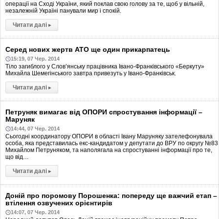
операції на Сході України, який поклав свою голову за те, щоб у вільній,
незалежній Україні панували мир і спокій.
Читати далі
▸
Серед нових жертв АТО ще один прикарпатець
15:19, 07 Чер. 2014
Тіло загиблого у Слов’янську працівника Івано-Франківського «Беркуту»
Михайла Шемегінського завтра привезуть у Івано-Франківськ.
Читати далі
▸
Петруняк вимагає від ОПОРИ спростування інформації –
Маруняк
14:44, 07 Чер. 2014
Сьогодні координатору ОПОРИ в області Івану Маруняку зателефонувала
особа, яка представилась екс-кандидатом у депутати до ВРУ по округу №83
Михайлом Петруняком, та наполягала на спростуванні інформації про те,
що від…
Читати далі
▸
Доній про поромову Порошенка: попереду ще важчий етап –
втілення озвучених орієнтирів
14:07, 07 Чер. 2014