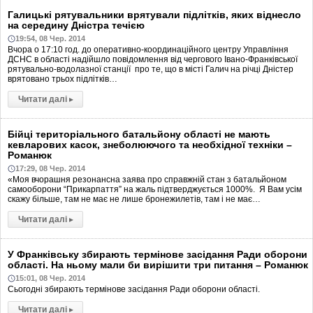
Галицькі рятувальники врятували підлітків, яких віднесло
на середину Дністра течією
19:54, 08 Чер. 2014
Вчора о 17:10 год. до оперативно-координаційного центру Управління
ДСНС в області надійшло повідомлення від чергового Івано-Франківської
рятувально-водолазної станції про те, що в місті Галич на річці Дністер
врятовано трьох підлітків…
Читати далі
▸
Бійці територіального батальйону області не мають
кевларових касок, знеболюючого та необхідної техніки –
Романюк
17:29, 08 Чер. 2014
«Моя вчорашня резонансна заява про справжній стан з батальйоном
самооборони “Прикарпаття” на жаль підтверджується 1000%. Я Вам усім
скажу більше, там не має не лише бронежилетів, там і не має…
Читати далі
▸
У Франківську збирають термінове засідання Ради оборони
області. На ньому мали би вирішити три питання – Романюк
15:01, 08 Чер. 2014
Сьогодні збирають термінове засідання Ради оборони області.
Читати далі
▸