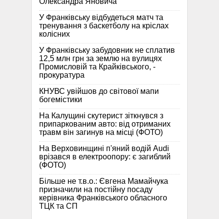
Олександра Яновича
У Франківську відбудеться матч та
тренування з баскетболу на кріслах
колісних
У Франківську забудовник не сплатив
12,5 млн грн за землю на вулицях
Промисловій та Крайківського, -
прокуратура
КНУВС увійшов до світової мапи
богемістики
На Калущині скутерист зіткнувся з
припаркованим авто: від отриманих
травм він загинув на місці (ФОТО)
На Верховинщині п'яний водій Audi
врізався в електроопору: є загиблий
(ФОТО)
Більше не т.в.о.: Євгена Мамайчука
призначили на постійну посаду
керівника Франківського обласного
ТЦК та СП