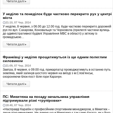
Читати далі
▸
У неділю та понеділок буде частково перекрито рух у центрі
міста
21:10, 07 Чер. 2014
У неділю, 8 червня, з 06.00 до 12.00 год. буде частково перекрито дорожній
рух по вул. Сахарова, Коновальця та Чорновола (прилеглі частини вулиць
до адміністративної будівлі Управління МВС в області) у зв’язку із
громадською…
Читати далі
▸
Франківці у неділю прощатимуться із ще одним полеглим
силовиком
21:09, 07 Чер. 2014
Завтра, 8 червня, о 09.00 год. прикарпатці проводжатимуть в останню путь
земляка, який загинув шостого червня на виїзді з м.Слов’янськ,
охороняючи блок-пост біля гори Карачун.
Читати далі
▸
ПС: Микитюка на посаду начальника управління
підтримували різні «групіровки»
18:40, 07 Чер. 2014
«Насправді Карабін є професійним спортивним менеджером, а Микитюк –
лише піар-менеджер. Не думаю що в Микитюка є так само багато, як у його