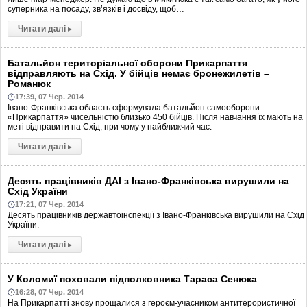
суперника на посаду, зв’язків і досвіду, щоб…
Читати далі
▸
Батальйон територіальної оборони Прикарпаття
відправляють на Схід. У бійців немає бронежилетів –
Романюк
17:39, 07 Чер. 2014
Івано-Франківська область сформувала батальйон самооборони
«Прикарпаття» чисельністю близько 450 бійців. Після навчання їх мають на
меті відправити на Схід, при чому у найближчий час.
Читати далі
▸
Десять працівників ДАІ з Івано-Франківська вирушили на
Схід України
17:21, 07 Чер. 2014
Десять працівників державтоінспекції з Івано-Франківська вирушили на Схід
України.
Читати далі
▸
У Коломиї поховали підполковника Тараса Сенюка
16:28, 07 Чер. 2014
На Прикарпатті знову прощалися з героєм-учасником антитерористичної