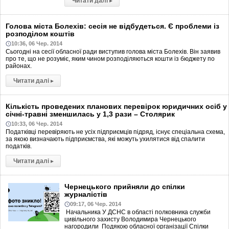
Читати далі
▸
Голова міста Болехів: сесія не відбудеться. Є проблеми із
розподілом коштів
10:36, 06 Чер. 2014
Сьогодні на сесії обласної ради виступив голова міста Болехів. Він заявив
про те, що не розуміє, яким чином розподіляються кошти із бюджету по
районах.
Читати далі
▸
Кількість проведених планових перевірок юридичних осіб у
січні-травні зменшилась у 1,3 рази – Столярик
10:33, 06 Чер. 2014
Податківці перевіряють не усіх підприємців підряд, існує спеціальна схема,
за якою визначають підприємства, які можуть ухилятися від спалити
податків.
Читати далі
▸
Чернецького прийняли до спілки
журналістів
09:17, 06 Чер. 2014
Начальника У ДСНС в області полковника служби
цивільного захисту Володимира Чернецького
нагородили Подякою обласної організації Cпілки