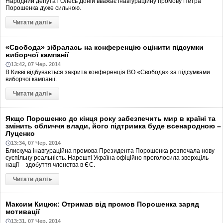
Народний депутат Олесь Доній вважає інавгураційну промову Петра
Порошенка дуже сильною.
Читати далі
▸
«Свобода» зібралась на конференцію оцінити підсумки
виборчої кампанії
13:42, 07 Чер. 2014
В Києві відбувається закрита конференція ВО «Свобода» за підсумками
виборчої кампанії.
Читати далі
▸
Якщо Порошенко до кінця року забезпечить мир в країні та
змінить обличчя влади, його підтримка буде всенародною –
Луценко
13:34, 07 Чер. 2014
Блискуча інавгураційна промова Президента Порошенка розпочала нову
суспільну реальність. Нарешті Україна офіційно проголосила зверхціль
нації – здобуття членства в ЄС.
Читати далі
▸
Максим Кицюк: Отримав від промов Порошенка заряд
мотивації
13:31, 07 Чер. 2014