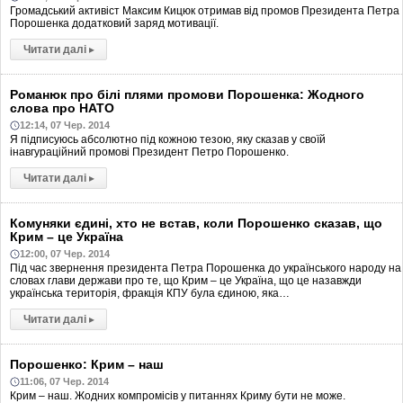
Громадський активіст Максим Кицюк отримав від промов Президента Петра
Порошенка додатковий заряд мотивації.
Читати далі
▸
Романюк про білі плями промови Порошенка: Жодного
слова про НАТО
12:14, 07 Чер. 2014
Я підписуюсь абсолютно під кожною тезою, яку сказав у своїй
інавгураційний промові Президент Петро Порошенко.
Читати далі
▸
Комуняки єдині, хто не встав, коли Порошенко сказав, що
Крим – це Україна
12:00, 07 Чер. 2014
Під час звернення президента Петра Порошенка до українського народу на
словах глави держави про те, що Крим – це Україна, що це назавжди
українська територія, фракція КПУ була єдиною, яка…
Читати далі
▸
Порошенко: Крим – наш
11:06, 07 Чер. 2014
Крим – наш. Жодних компромісів у питаннях Криму бути не може.