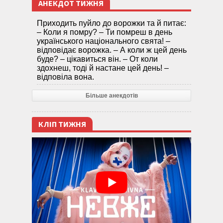
АНЕКДОТ ТИЖНЯ
Приходить пуйло до ворожки та й питає:
– Коли я помру? – Ти помреш в день
українського національного свята! –
відповідає ворожка. – А коли ж цей день
буде? – цікавиться він. – От коли
здохнеш, тоді й настане цей день! –
відповіла вона.
Більше анекдотів
КЛІП ТИЖНЯ