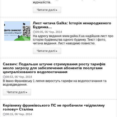
журналістів.
Читати далі
▸
Лист читача Galka: Історія ненародженого
Будинка…
09:05, 06 Чер. 2014
На адресу видання www.galka.if.ua надійшов лист про
історію будівництва одного будинку. Текст і фото,
читача видання. Лист наводимо повністю.
Читати далі
▸
Саєвич: Подальше штучне стримування росту тарифів
несло загрозу для забезпечення абонентів послугами
централізованого водопостачання
08:53, 06 Чер. 2014
В Івано-Франківську 1 липня виростуть тарифи на водопостачання та
водовідведення.
Читати далі
▸
Керівнику франківського ПС не пробачили «відпиляну
голову» Сталіна
08:15, 06 Чер. 2014