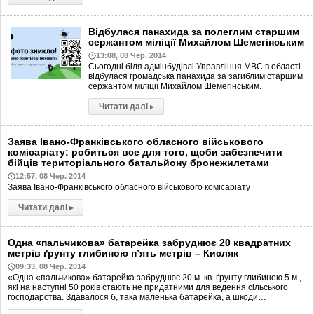
Відбулася панахида за полеглим старшим
сержантом міліції Михайлом Шемегінським
13:08, 08 Чер. 2014
Сьогодні біля адмінбудівлі Управління МВС в області
відбулася громадська панахида за загиблим старшим
сержантом міліції Михайлом Шемегінським.
Читати далі
▸
Заява Івано-Франківського обласного військового
комісаріату: робиться все для того, щоби забезпечити
бійців територіального батальйону бронежилетами
12:57, 08 Чер. 2014
Заява Івано-Франківського обласного військового комісаріату
Читати далі
▸
Одна «пальчикова» батарейка забруднює 20 квадратних
метрів ґрунту глибиною п’ять метрів – Кисляк
09:33, 08 Чер. 2014
«Одна «пальчикова» батарейка забруднює 20 м. кв. ґрунту глибиною 5 м.,
які на наступні 50 років стають не придатними для ведення сільського
господарства. Здавалося б, така маленька батарейка, а шкоди…