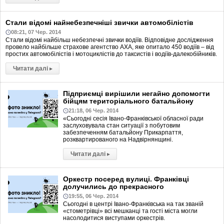
Стали відомі найнебезпечніші звички автомобілістів
08:21, 07 Чер. 2014
Стали відомі найбільш небезпечні звички водіїв. Відповідне дослідження
провело найбільше страхове агентство AXA, яке опитало 450 водіїв – від
простих автомобілістів і мотоциклістів до таксистів і водіїв-далекобійників.
Читати далі
▸
Підприємці вирішили негайно допомогти
бійцям територіального батальйону
21:18, 06 Чер. 2014
«Сьогодні сесія Івано-Франківської обласної ради
заслуховувала стан ситуації з побутовим
забезпеченням батальйону Прикарпаття,
розквартированого на Надвірнянщині.
Читати далі
▸
Оркестр посеред вулиці. Франківці
долучились до прекрасного
19:55, 06 Чер. 2014
Сьогодні в центрі Івано-Франківська на так званій
«стометрівці» всі мешканці та гості міста могли
насолодитися виступами оркестрів.