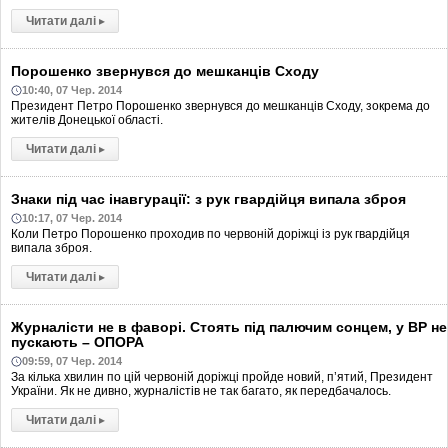
Читати далі
▸
Порошенко звернувся до мешканців Сходу
10:40, 07 Чер. 2014
Президент Петро Порошенко звернувся до мешканців Сходу, зокрема до
жителів Донецької області.
Читати далі
▸
Знаки під час інавгурації: з рук гвардійця випала зброя
10:17, 07 Чер. 2014
Коли Петро Порошенко проходив по червоній доріжці із рук гвардійця
випала зброя.
Читати далі
▸
Журналісти не в фаворі. Стоять під палючим сонцем, у ВР не
пускають – ОПОРА
09:59, 07 Чер. 2014
За кілька хвилин по цій червоній доріжці пройде новий, п’ятий, Президент
України. Як не дивно, журналістів не так багато, як передбачалось.
Читати далі
▸