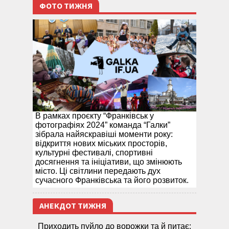
ФОТО ТИЖНЯ
В рамках проєкту “Франківськ у
фотографіях 2024” команда “Галки”
зібрала найяскравіші моменти року:
відкриття нових міських просторів,
культурні фестивалі, спортивні
досягнення та ініціативи, що змінюють
місто. Ці світлини передають дух
сучасного Франківська та його розвиток.
АНЕКДОТ ТИЖНЯ
Приходить пуйло до ворожки та й питає: