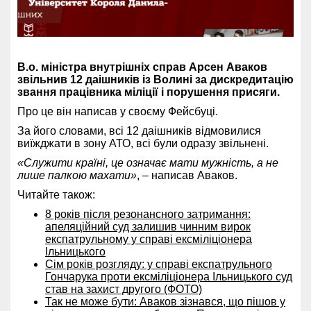
В.о. міністра внутрішніх справ Арсен Аваков
звільнив 12 даішників із Волині за дискредитацію
звання працівника міліції і порушення присяги.
Про це він написав у своєму Фейсбуці.
За його словами, всі 12 даішників відмовилися
виїжджати в зону АТО, всі були одразу звільнені.
«Служити країні, це означає мати мужність, а не
лише палкою махати»
, – написав Аваков.
Читайте також:
8 років після резонансного затримання:
апеляційний суд залишив чинним вирок
експатрульному у справі ексміліціонера
Ільницького
Сім років розгляду: у справі експатрульного
Гончарука проти ексміліціонера Ільницького суд
став на захист другого (ФОТО)
Так не може бути: Аваков зізнався, що пішов у