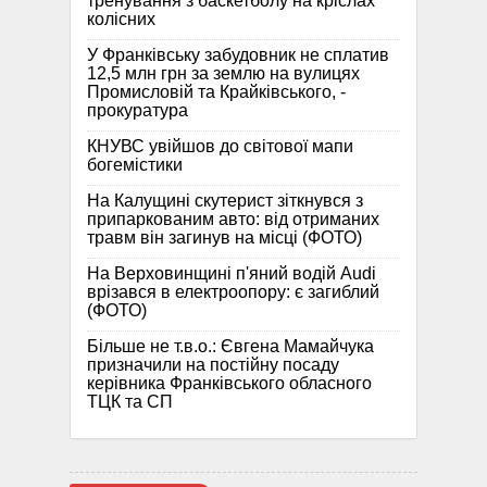
тренування з баскетболу на кріслах
колісних
У Франківську забудовник не сплатив
12,5 млн грн за землю на вулицях
Промисловій та Крайківського, -
прокуратура
КНУВС увійшов до світової мапи
богемістики
На Калущині скутерист зіткнувся з
припаркованим авто: від отриманих
травм він загинув на місці (ФОТО)
На Верховинщині п'яний водій Audi
врізався в електроопору: є загиблий
(ФОТО)
Більше не т.в.о.: Євгена Мамайчука
призначили на постійну посаду
керівника Франківського обласного
ТЦК та СП