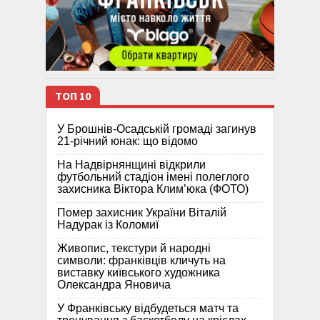
ТОП 10
У Брошнів-Осадській громаді загинув
21-річний юнак: що відомо
На Надвірнянщині відкрили
футбольний стадіон імені полеглого
захисника Віктора Клим’юка (ФОТО)
Помер захисник України Віталій
Надурак із Коломиї
Живопис, текстури й народні
символи: франківців кличуть на
виставку київського художника
Олександра Яновича
У Франківську відбудеться матч та