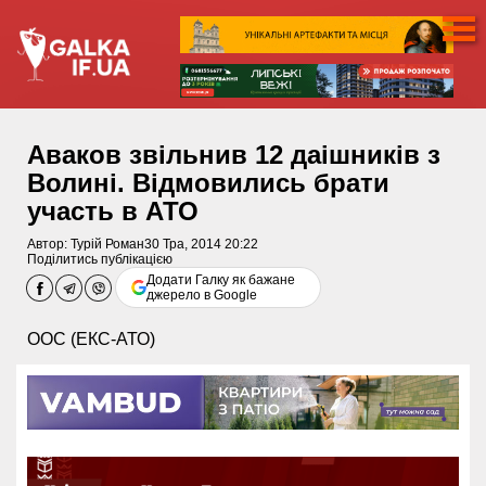
Аваков звільнив 12 даішників з
Волині. Відмовились брати
участь в АТО
Автор:
Турій Роман
30 Тра, 2014 20:22
Поділитись публікацією
Додати Галку як бажане
джерело в Google
ООС (ЕКС-АТО)