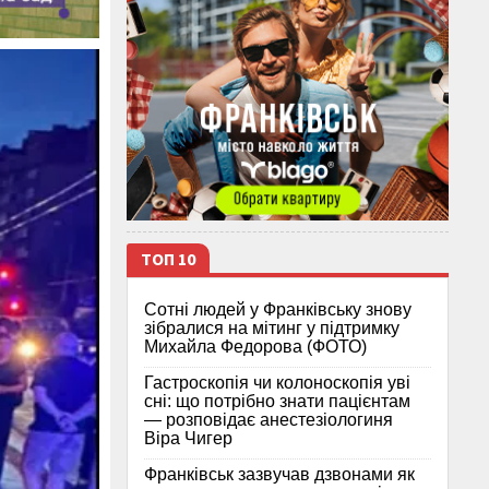
ТОП 10
Сотні людей у Франківську знову
зібралися на мітинг у підтримку
Михайла Федорова (ФОТО)
Гастроскопія чи колоноскопія уві
сні: що потрібно знати пацієнтам
— розповідає анестезіологиня
Віра Чигер
Франківськ зазвучав дзвонами як