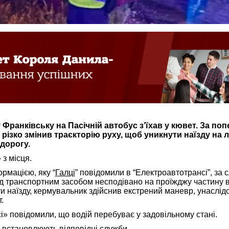
 Франківську на Пасічній автобус з’їхав у кювет. За п
різко змінив траєкторію руху, щоб уникнути наїзду на 
 дорогу.
 з місця.
рмацією, яку “
Галці
” повідомили в “Електроавтотрансі”, за
ед транспортним засобом несподівано на проїжджу частину в
 наїзду, кермувальник здійснив екстрений маневр, унаслідо
.
» повідомили, що водій перебуває у задовільному стані.
 встановлюють відповідні служби.