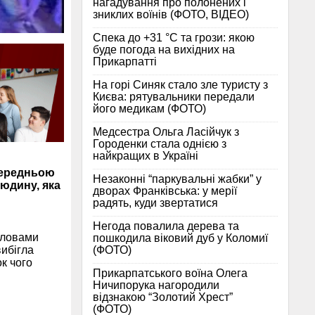
нагадування про полонених і
зниклих воїнів (ФОТО, ВІДЕО)
Спека до +31 °C та грози: якою
буде погода на вихідних на
Прикарпатті
На горі Синяк стало зле туристу з
Києва: рятувальники передали
його медикам (ФОТО)
Медсестра Ольга Ласійчук з
Городенки стала однією з
найкращих в Україні
опередньою
Незаконні “паркувальні жабки” у
людину, яка
дворах Франківська: у мерії
радять, куди звертатися
Негода повалила дерева та
 словами
пошкодила віковий дуб у Коломиї
(ФОТО)
ибігла
к чого
Прикарпатського воїна Олега
Ничипорука нагородили
відзнакою “Золотий Хрест”
(ФОТО)