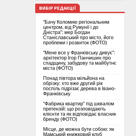
ВИБІР РЕДАКЦІЇ
“Бачу Коломию регіональним
центром, від Румунії і до
Дністра”: мер Богдан
Станіславський про місто, його
проблеми і розвиток (ФОТО)
“Мене все у Франківську дивує”:
архітектор Ігор Панчишин про
спадщину, забудову та майбутнє
міста (ФОТО)
Понад півтора мільйона на
обрізку: хто вже другий рік
поспіль підрізає дерева в Івано-
Франківську
“Фабрика квартир” під шквалом
претензій: що розповідають
клієнти та як відповідає власник
бренду (ФОТО)
Місце, де можна бути собою: як
Мамський книжковий клуб