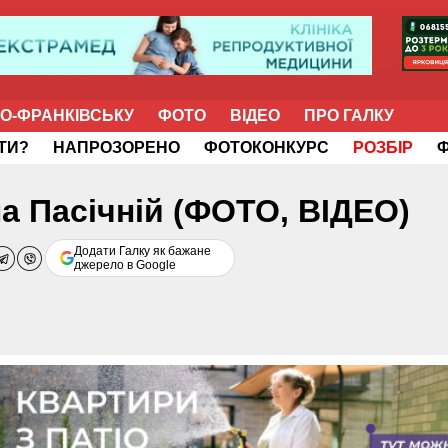
НО-ФРАНКІВСЬКУ
ФОТО
ВІДЕО
ПРО ГАЛКУ
ІТИ?
НАПРОЗОРЕНО
ФОТОКОНКУРС
РОЗБІР
на Пасічній (ФОТО, ВІДЕО)
Додати Галку як бажане
джерело в Google