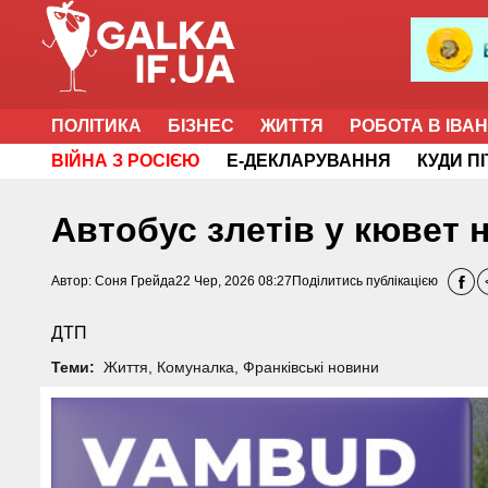
ПОЛІТИКА
БІЗНЕС
ЖИТТЯ
РОБОТА В ІВА
ВІЙНА З РОСІЄЮ
Е-ДЕКЛАРУВАННЯ
КУДИ П
Автобус злетів у кювет 
Автор:
Соня Грейда
22 Чер, 2026 08:27
Поділитись публікацією
ДТП
Теми:
Життя
,
Комуналка
,
Франківські новини