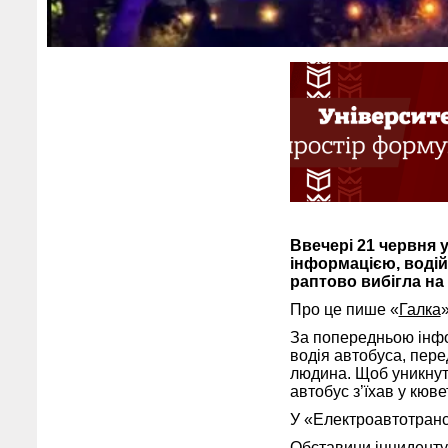
Ввечері 21 червня у
інформацією, водій 
раптово вибігла на
Про це пише «
Галка
»
За попередньою інфо
водія автобуса, пер
людина. Щоб уникнути
автобус з’їхав у кювет
У «Електроавтотрансі
Обставини інциденту