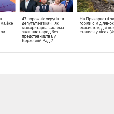
а
47 порожніх округів та
На Прикарпатті з
а майже
депутати-втікачі: як
горіли сім ділянок
мажоритарна система
екосистем, дві по
али
залишає народ без
сталися у лісах (
представництва у
Верховній Раді?