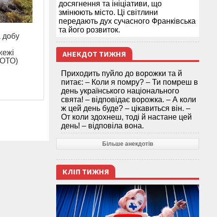
досягнення та ініціативи, що
змінюють місто. Ці світлини
передають дух сучасного Франківська
та його розвиток.
а добу
жежі
АНЕКДОТ ТИЖНЯ
ФОТО)
Приходить пуйло до ворожки та й
питає: – Коли я помру? – Ти помреш в
день українського національного
свята! – відповідає ворожка. – А коли
ж цей день буде? – цікавиться він. –
От коли здохнеш, тоді й настане цей
день! – відповіла вона.
Більше анекдотів
КЛІП ТИЖНЯ