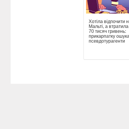
Хотіла відпочити н
Мальті, а втратил
70 тисяч гривень:
прикарпатку ошук
псевдотурагенти