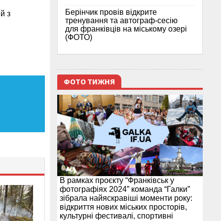
Берінчик провів відкрите
й з
тренування та автограф-сесію
для франківців на міському озері
(ФОТО)
ФОТО ТИЖНЯ
В рамках проєкту “Франківськ у
фотографіях 2024” команда “Галки”
зібрала найяскравіші моменти року:
відкриття нових міських просторів,
культурні фестивалі, спортивні