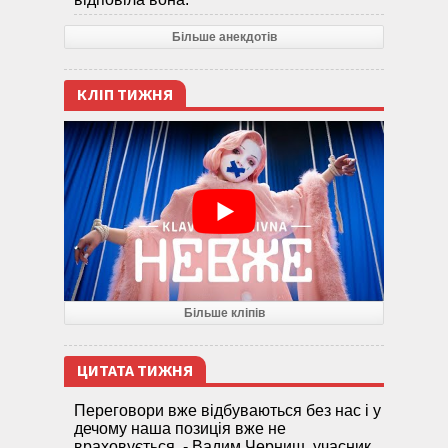
Більше анекдотів
КЛІП ТИЖНЯ
Більше кліпів
ЦИТАТА ТИЖНЯ
Переговори вже відбуваються без нас і у
дечому наша позиція вже не
враховується, - Вадим Черниш, учасник