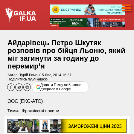
Айдарівець Петро Шкутяк
розповів про бійця Льоню, який
міг загинути за годину до
перемир’я
Автор:
Турій Роман
15 Лис, 2014 16:37
Поділитись публікацією
Додати Галку як бажане
джерело в Google
ООС (ЕКС-АТО)
Теми:
Франківські новини