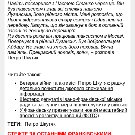
Навіть посварився з Настею Станко через це. Він
був таксистом і знав всі стежки навколо
Луганська, його рідного міста. Мені розповіли, що
Льоня відремонтував стару семірку і їздив нею на
передову. Кажуть, що він загинув в бою в останній
засаді за годину до перемир’я.
P.s десять років він працював таксистом в Москві.
Повернувся в рідний Луганськ. Був добровольцем
Айдару. Не знаю, чи хтось його поховав. Вічна
пам’ять. Прекрасний чоловік, воїн»,
– розповів
Петро Шкутяк.
Читайте також:
Ветеран війни та активіст Петро Шкутяк: раджу
детально почистити джерела споживання
інформації
Шестеро депутатів Івано-Франківської міської
ради та заступник мера пішли служити у військо
У Франківську презентували новий масштабний
проєкт з розвитку інновацій (ФОТО)
ТЕГИ:
Петро Шкутяк
СТЕЖТЕ ЗА ОСТАННІМИ ФРАНКІВСЬКИМИ