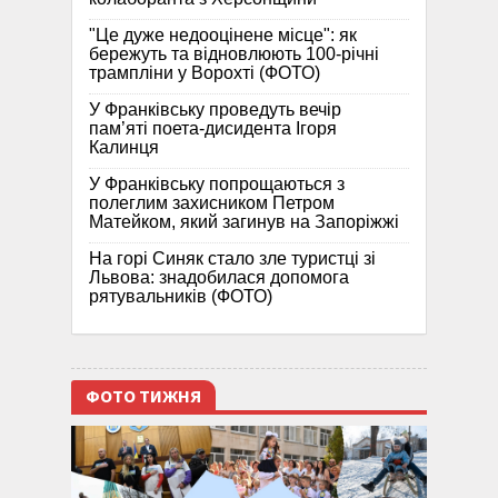
"Це дуже недооцінене місце": як
бережуть та відновлюють 100-річні
трампліни у Ворохті (ФОТО)
У Франківську проведуть вечір
пам’яті поета-дисидента Ігоря
Калинця
У Франківську попрощаються з
полеглим захисником Петром
Матейком, який загинув на Запоріжжі
На горі Синяк стало зле туристці зі
Львова: знадобилася допомога
рятувальників (ФОТО)
ФОТО ТИЖНЯ