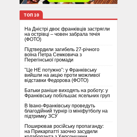
ТОП 10
На Дністрі двоє франківців застрягли
на острівці – човен забрала течія
(ФОТО)
Підтвердили загибель 27-річного
воїна Петра Семковича з
Перегінської громади
"Це НЕ потужно": у Франківську
вийшли на акцію проти можливої
відставки Федорова (ФОТО)
Батьки раніше виходять на роботу: у
Франківську побільшає ясельних груп
В Івано-Франківську проведуть
благодійний турнір із мініфутболу на
підтримку ЗСУ
Поширював російську пропаганду:
на Прикарпатті заочно засудили
колаборанта з Херсонщини