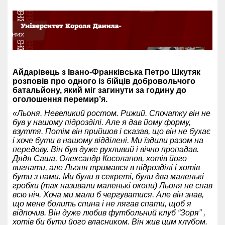
Айдарівець з Івано-Франківська Петро Шкутяк
розповів про одного із бійців добровольчого
батальйону, який міг загинути за годину до
оголошення перемир’я.
«Льоня. Невеликий ростом. Рижий. Спочатку він не
був у нашому підрозділі. Але я дав йому форму,
взуття. Потім він прийшов і сказав, що він не бухає
і хоче бути в нашому відділені. Ми їздили разом на
передову. Він був дуже рухливий і вічно пропадав.
Дядя Саша, Олександр Косолапов, хотів його
вигнати, але Льоня тримався в підрозділі і хотів
бути з нами. Ми були в секреті, були два маленькі
гробки (так називали маленькі окопи) Льоня не спав
всю ніч. Хоча ми мали б чергуватися. Але він знав,
що мене болить спина і не лягав спати, щоб я
відпочив. Він дуже любив футбольний клуб “Зоря” ,
хотів би бути його власником. Він жив цим клубом.