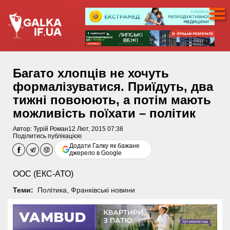
Багато хлопців не хочуть
формалізуватися. Приїдуть, два
тижні повоюють, а потім мають
можливість поїхати – політик
Автор:
Турій Роман
12 Лют, 2015 07:38
Поділитись публікацією
Додати Галку як бажане
джерело в Google
ООС (ЕКС-АТО)
Теми:
Політика
,
Франківські новини