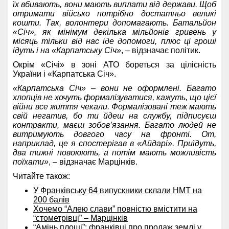
їх вбивають, вони мають виплати від держави. Щоб
отримати військо потрібно достатньо великі
кошти. Так, волонтери допомагають. Батальйон
«Січ», як мінімум декілька мільйонів гривень у
місяць тільки від нас іде допомоги, плюс ці гроші
ідуть і на «Карпатську Січ»
, – відзначає політик.
Окрім «Січі» в зоні АТО бореться за цілісність
України і «Карпатська Січ».
«Карпатська Січ» – вони не оформлені. Багато
хлопців не хочуть формалізуватися, кажуть, що цієї
війни все життя чекали. Формалізовані теж мають
свій негатив, бо ти йдеш на службу, підписуєш
контракти, маєш зобов’язання. Багато людей не
витримують довгого часу на фронті. От,
наприклад, це я спостерігав в «Айдарі». Приїдуть,
два тижні повоюють, а потім мають можливість
поїхати»
, – відзначає Марцінків.
Читайте також:
У Франківську 64 випускники склали НМТ на
200 балів
Хочемо “Алею слави” повністю вмістити на
“стометрівці” – Марцінків
“Амінь площі”: франківці про продаж землі у