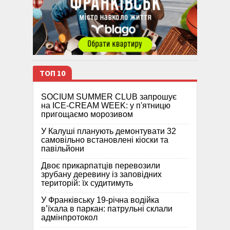
ТОП 10
SOCIUM SUMMER CLUB запрошує
на ICE-CREAM WEEK: у п'ятницю
пригощаємо морозивом
У Калуші планують демонтувати 32
самовільно встановлені кіоски та
павільйони
Двоє прикарпатців перевозили
зрубану деревину із заповідних
територій: їх судитимуть
У Франківську 19-річна водійка
в’їхала в паркан: патрульні склали
адмінпротокол