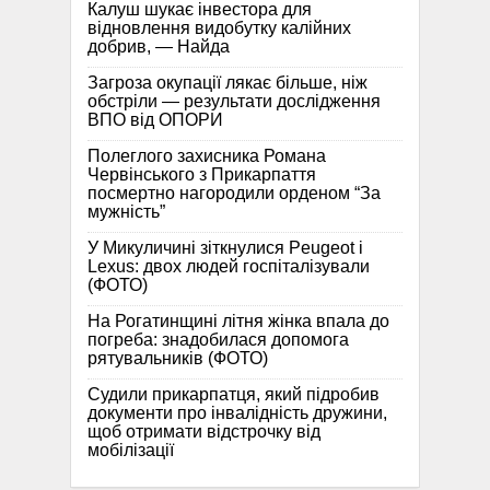
Калуш шукає інвестора для
відновлення видобутку калійних
добрив, — Найда
Загроза окупації лякає більше, ніж
обстріли — результати дослідження
ВПО від ОПОРИ
Полеглого захисника Романа
Червінського з Прикарпаття
посмертно нагородили орденом “За
мужність”
У Микуличині зіткнулися Peugeot і
Lexus: двох людей госпіталізували
(ФОТО)
На Рогатинщині літня жінка впала до
погреба: знадобилася допомога
рятувальників (ФОТО)
Судили прикарпатця, який підробив
документи про інвалідність дружини,
щоб отримати відстрочку від
мобілізації