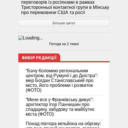
переговорів із росіянами в рамках
Тристоронньої контактної групи в Мінську
про перемовини США та росії
Більше цитат
Погода на 2 тижні
ВИБІР РЕДАКЦІЇ
“Бачу Коломию регіональним
центром, від Румунії і до Дністра”:
мер Богдан Станіславський про
місто, його проблеми і розвиток
(ФОТО)
“Мене все у Франківську дивує”:
архітектор Ігор Панчишин про
спадщину, забудову та майбутнє
міста (ФОТО)
Понад півтора мільйона на обрізку: