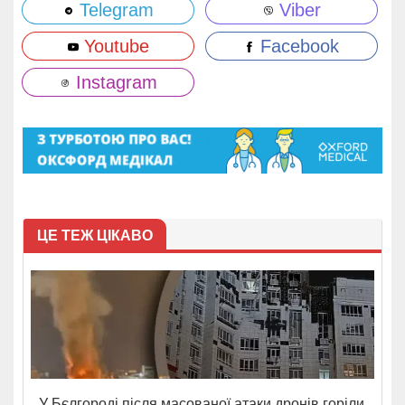
Telegram
Viber
Youtube
Facebook
Instagram
ЦЕ ТЕЖ ЦІКАВО
У Бєлгороді після масованої атаки дронів горіли