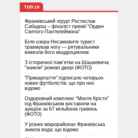
ТОП 10
Франківський хірург Ростислав
Сабадош – фіналіст премії “Орден
Святого Пантелеймона”
Біля озера Несамовите турист
травмував ногу — рятувальники
вивезли його квадроциклом
З історичної памʼятки на Шашкевича
“зникли” рожеві двері (ФОТО)
“Прикарпаття” підписало чотирьох
нових футболістів: що про них
відомо
Оздоровчий комплекс “Монте Крісто”
під Франківськом виставили на
аукціон за 67 мільйонів гривень
(ФОТО)
У різних мікрорайонах Франківська
зникла вода: що відомо