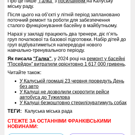
Про це пише
“Галка”
з
посиланням
на Калуську
міську раду.
Після цього на об’єкті у літній період заплановано
поточний ремонт та роботи для забезпечення
сталого функціонування басейну в майбутньому.
Наразі у закладі працюють два тренери, діє п’ять
груп початкової та базової підготовки. Набір дітей до
груп відбуватиметься напередодні нового
навчально-тренувального періоду.
Як писала
“Галка”
, у 2024 році на
ремонт у басейні
“Посейдон” витратили орієнтовно 1 617 000 гривень
.
Читайте також:
У Калуській громаді 23 червня проведуть День
без авто
У Калуші не дозволили скоротити рейси
автобуса до Тужилова
У Калуші безкоштовно стерилізуватимуть собак
ТЕГИ:
Калуська міська рада
СТЕЖТЕ ЗА ОСТАННІМИ ФРАНКІВСЬКИМИ
НОВИНАМИ: