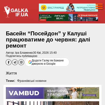
Басейн “Посейдон” у Калуші
працюватиме до червня: далі
ремонт
Автор:
Іра Блаженко
30 Кві, 2026 15:40
Поділитись публікацією
Додати Галку як бажане
джерело в Google
Життя
Теми:
Франківські новини