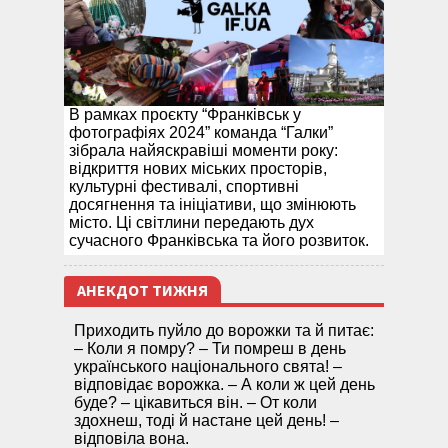
В рамках проєкту “Франківськ у
фотографіях 2024” команда “Галки”
зібрала найяскравіші моменти року:
відкриття нових міських просторів,
культурні фестивалі, спортивні
досягнення та ініціативи, що змінюють
місто. Ці світлини передають дух
сучасного Франківська та його розвиток.
АНЕКДОТ ТИЖНЯ
Приходить пуйло до ворожки та й питає:
– Коли я помру? – Ти помреш в день
українського національного свята! –
відповідає ворожка. – А коли ж цей день
буде? – цікавиться він. – От коли
здохнеш, тоді й настане цей день! –
відповіла вона.