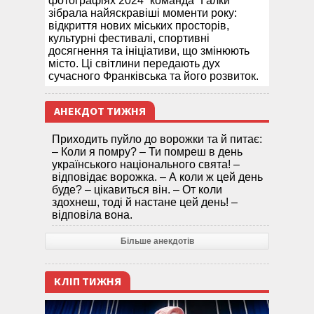
фотографіях 2024” команда “Галки”
зібрала найяскравіші моменти року:
відкриття нових міських просторів,
культурні фестивалі, спортивні
досягнення та ініціативи, що змінюють
місто. Ці світлини передають дух
сучасного Франківська та його розвиток.
АНЕКДОТ ТИЖНЯ
Приходить пуйло до ворожки та й питає:
– Коли я помру? – Ти помреш в день
українського національного свята! –
відповідає ворожка. – А коли ж цей день
буде? – цікавиться він. – От коли
здохнеш, тоді й настане цей день! –
відповіла вона.
Більше анекдотів
КЛІП ТИЖНЯ