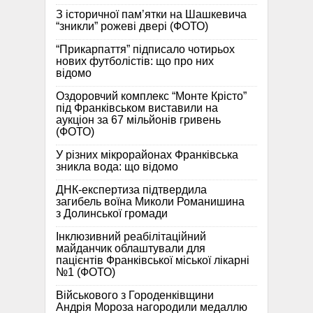
З історичної памʼятки на Шашкевича
“зникли” рожеві двері (ФОТО)
“Прикарпаття” підписало чотирьох
нових футболістів: що про них
відомо
Оздоровчий комплекс “Монте Крісто”
під Франківськом виставили на
аукціон за 67 мільйонів гривень
(ФОТО)
У різних мікрорайонах Франківська
зникла вода: що відомо
ДНК-експертиза підтвердила
загибель воїна Миколи Романишина
з Долинської громади
Інклюзивний реабілітаційний
майданчик облаштували для
пацієнтів Франківської міської лікарні
№1 (ФОТО)
Військового з Городенківщини
Андрія Мороза нагородили медаллю