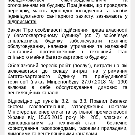
оголошенням на будинку. Працівники, що проводять
перевірку, мають відповідні посвідчення та засоби
індивідуального санітарного захисту, зазначають
у
підприємстві
.
Закон “Про особливості здійснення права власності
у багатоквартирному будинку” (ст. 7) зобов’язує
співвласників будинку забезпечувати технічне
обслуговування, належне утримання та належний
санітарний, протипожежний і технічний стан
спільного майна багатоквартирного будинку.
Обов’язковий перелік робіт (послуг), витрати на які
включаються до складу витрат на утримання
багатоквартирного будинку та прибудинкової
території (наказ Мінрегіонбуду 27.07.2018 № 190)
включає в себе обслуговування димових та
вентиляційних каналів.
Відповідно до пунктів 3.2. та 3.3. Правил безпеки
систем газопостачання, затверджених наказом
Міністерства енергетики та вугільної промисловості
України від 15.05.2015 року № 285, власник є
відповідальним за технічний стан і безпечне
користування газопроводами, газовими приладами,
димовими та вентиляційними каналами.