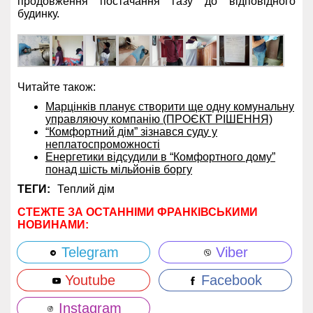
продовження постачання газу до відповідного
будинку.
Читайте також:
Марцінків планує створити ще одну комунальну
управляючу компанію (ПРОЄКТ РІШЕННЯ)
“Комфортний дім” зізнався суду у
неплатоспроможності
Енергетики відсудили в “Комфортного дому”
понад шість мільйонів боргу
ТЕГИ:
Теплий дім
СТЕЖТЕ ЗА ОСТАННІМИ ФРАНКІВСЬКИМИ
НОВИНАМИ:
Telegram
Viber
Youtube
Facebook
Instagram