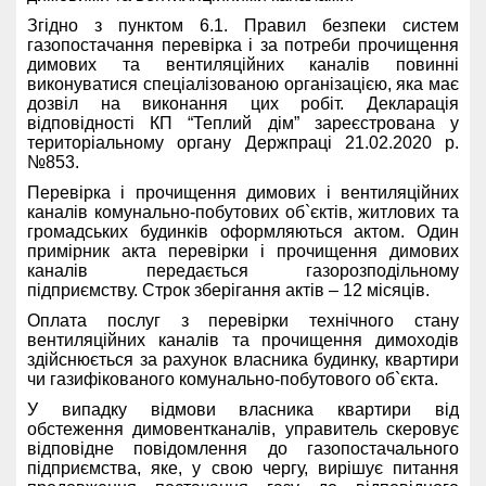
Згідно з пунктом 6.1. Правил безпеки систем
газопостачання перевірка і за потреби прочищення
димових та вентиляційних каналів повинні
виконуватися спеціалізованою організацією, яка має
дозвіл на виконання цих робіт. Декларація
відповідності КП “Теплий дім” зареєстрована у
територіальному органу Держпраці 21.02.2020 р.
№853.
Перевірка і прочищення димових і вентиляційних
каналів комунально-побутових об`єктів, житлових та
громадських будинків оформляються актом. Один
примірник акта перевірки і прочищення димових
каналів передається газорозподільному
підприємству. Строк зберігання актів – 12 місяців.
Оплата послуг з перевірки технічного стану
вентиляційних каналів та прочищення димоходів
здійснюється за рахунок власника будинку, квартири
чи газифікованого комунально-побутового об`єкта.
У випадку відмови власника квартири від
обстеження димовентканалів, управитель скеровує
відповідне повідомлення до газопостачального
підприємства, яке, у свою чергу, вирішує питання