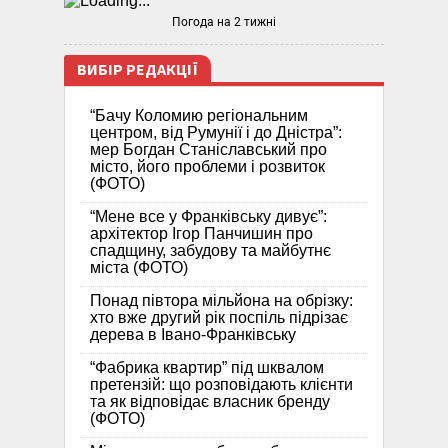
Погода на 2 тижні
ВИБІР РЕДАКЦІЇ
“Бачу Коломию регіональним
центром, від Румунії і до Дністра”:
мер Богдан Станіславський про
місто, його проблеми і розвиток
(ФОТО)
“Мене все у Франківську дивує”:
архітектор Ігор Панчишин про
спадщину, забудову та майбутнє
міста (ФОТО)
Понад півтора мільйона на обрізку:
хто вже другий рік поспіль підрізає
дерева в Івано-Франківську
“Фабрика квартир” під шквалом
претензій: що розповідають клієнти
та як відповідає власник бренду
(ФОТО)