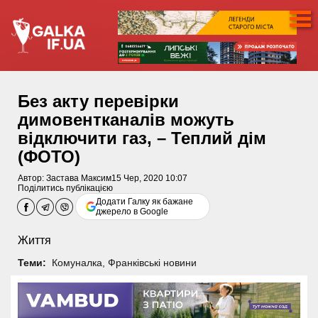
Без акту перевірки
димовентканалів можуть
відключити газ, – Теплий дім
(ФОТО)
Автор:
Застава Максим
15 Чер, 2020 10:07
Поділитись публікацією
Додати Галку як бажане
джерело в Google
Життя
Теми:
Комуналка
,
Франківські новини