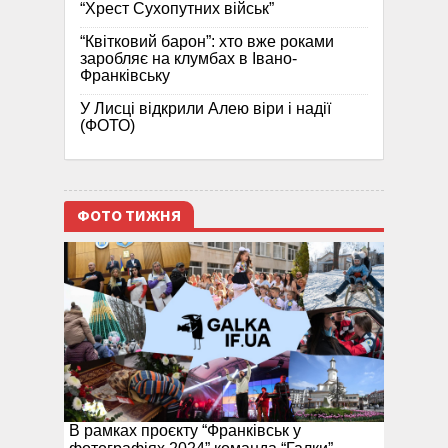
“Хрест Сухопутних військ”
“Квітковий барон”: хто вже роками
заробляє на клумбах в Івано-
Франківську
У Лисці відкрили Алею віри і надії
(ФОТО)
ФОТО ТИЖНЯ
В рамках проєкту “Франківськ у