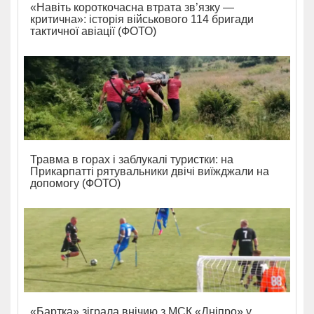
«Навіть короткочасна втрата зв’язку —
критична»: історія військового 114 бригади
тактичної авіації (ФОТО)
Травма в горах і заблукалі туристки: на
Прикарпатті рятувальники двічі виїжджали на
допомогу (ФОТО)
«Бартка» зіграла внічию з МСК «Дніпро» у