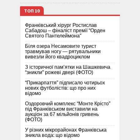
ТОП 10
Франківський хірург Ростислав
Сабадош – фіналіст премії “Орден
Святого Пантелеймона”
Біля озера Несамовите турист
травмував ногу — рятувальники
вивезли його квадроциклом
З історичної памʼятки на Шашкевича
“зникли” рожеві двері (ФОТО)
“Прикарпаття” підписало чотирьох
нових футболістів: що про них
відомо
Оздоровчий комплекс “Монте Крісто”
під Франківськом виставили на
аукціон за 67 мільйонів гривень
(ФОТО)
У різних мікрорайонах Франківська
зникла вода: що відомо