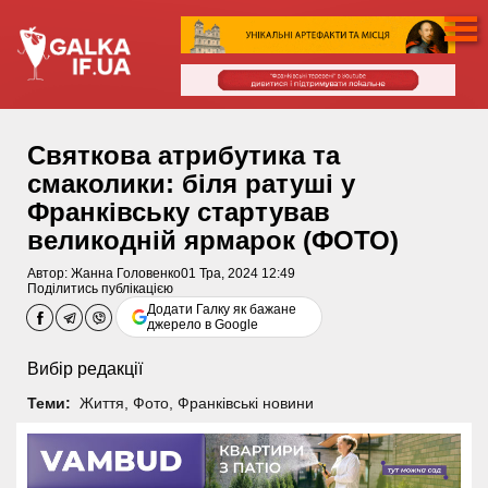
Святкова атрибутика та
смаколики: біля ратуші у
Франківську стартував
великодній ярмарок (ФОТО)
Автор:
Жанна Головенко
01 Тра, 2024 12:49
Поділитись публікацією
Додати Галку як бажане
джерело в Google
Вибір редакції
Теми:
Життя
,
Фото
,
Франківські новини