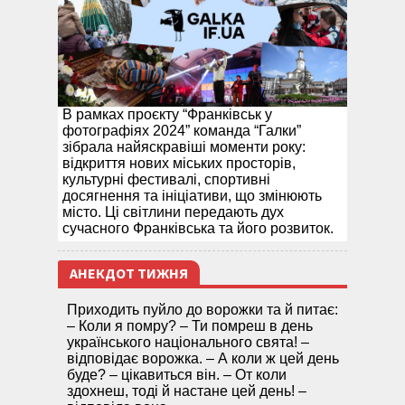
В рамках проєкту “Франківськ у
фотографіях 2024” команда “Галки”
зібрала найяскравіші моменти року:
відкриття нових міських просторів,
культурні фестивалі, спортивні
досягнення та ініціативи, що змінюють
місто. Ці світлини передають дух
сучасного Франківська та його розвиток.
АНЕКДОТ ТИЖНЯ
Приходить пуйло до ворожки та й питає:
– Коли я помру? – Ти помреш в день
українського національного свята! –
відповідає ворожка. – А коли ж цей день
буде? – цікавиться він. – От коли
здохнеш, тоді й настане цей день! –