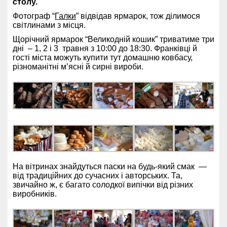
столу.
Фотограф “
Галки
” відвідав ярмарок, тож ділимося
світлинами з місця.
Щорічний ярмарок “Великодній кошик” триватиме три
дні – 1, 2 і 3 травня з 10:00 до 18:30. Франківці й
гості міста можуть купити тут домашню ковбасу,
різноманітні м’ясні й сирні вироби.
На вітринах знайдуться паски на будь-який смак —
від традиційних до сучасних і авторських. Та,
звичайно ж, є багато солодкої випічки від різних
виробників.