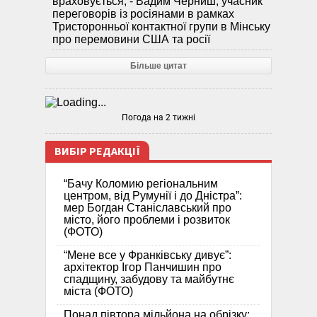
враховується, - Вадим Черниш, учасник
переговорів із росіянами в рамках
Тристоронньої контактної групи в Мінську
про перемовини США та росії
Більше цитат
Погода на 2 тижні
ВИБІР РЕДАКЦІЇ
“Бачу Коломию регіональним
центром, від Румунії і до Дністра”:
мер Богдан Станіславський про
місто, його проблеми і розвиток
(ФОТО)
“Мене все у Франківську дивує”:
архітектор Ігор Панчишин про
спадщину, забудову та майбутнє
міста (ФОТО)
Понад півтора мільйона на обрізку: