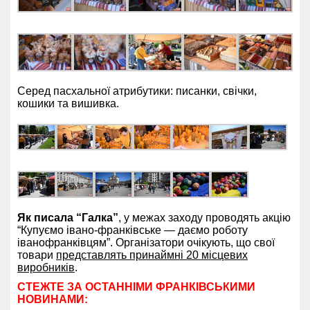
Серед пасхальної атрибутики: писанки, свічки,
кошики та вишивка.
Як писала “Галка”
, у межах заходу проводять акцію
“Купуємо івано-франківське — даємо роботу
іванофранківцям”. Організатори очікують, що свої
товари
представлять принаймні 20 місцевих
виробників
.
СТЕЖТЕ ЗА ОСТАННІМИ ФРАНКІВСЬКИМИ
НОВИНАМИ: