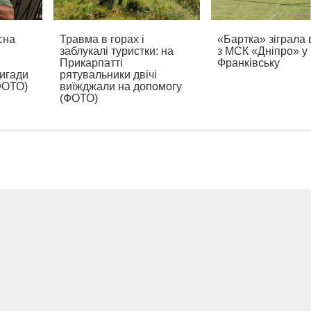
сна
Травма в горах і
«Бартка» зіграла 
заблукалі туристки: на
з МСК «Дніпро» у
Прикарпатті
Франківську
ригади
рятувальники двічі
(ФОТО)
виїжджали на допомогу
(ФОТО)