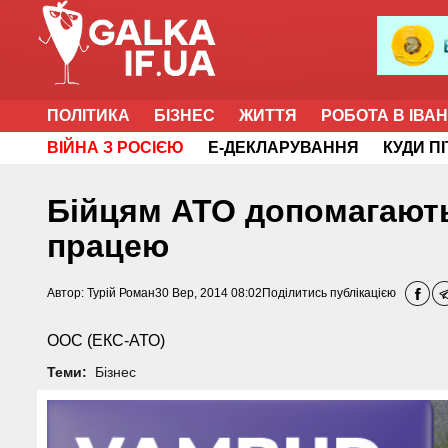
ПОЛІТИКА
БІЗНЕС
ЖИТТЯ
РОБОТА В ІВА
ВІЙНА З РОСІЄЮ
Е-ДЕКЛАРУВАННЯ
КУДИ П
Бійцям АТО допомагають 
працею
Автор:
Турій Роман
30 Вер, 2014 08:02
Поділитись публікацією
ООС (ЕКС-АТО)
Теми:
Бізнес