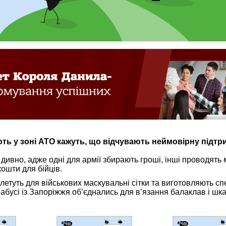
ють у зоні АТО кажуть, що відчувають неймовірну підтр
е дивно, адже одні для армії збирають гроші, інші проводять
кошти для бійців.
 плетуть для військових маскувальні сітки та виготовляють с
абусі із Запоріжжя об’єднались для в’язання балаклав і шк