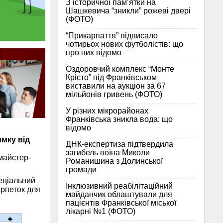
З історичної памʼятки на
Шашкевича “зникли” рожеві двері
(ФОТО)
“Прикарпаття” підписало
чотирьох нових футболістів: що
про них відомо
Оздоровчий комплекс “Монте
Крісто” під Франківськом
виставили на аукціон за 67
мільйонів гривень (ФОТО)
У різних мікрорайонах
Франківська зникла вода: що
відомо
имку від
ДНК-експертиза підтвердила
загибель воїна Миколи
 майстер-
Романишина з Долинської
громади
пеціальний
Інклюзивний реабілітаційний
арпеток для
майданчик облаштували для
пацієнтів Франківської міської
лікарні №1 (ФОТО)