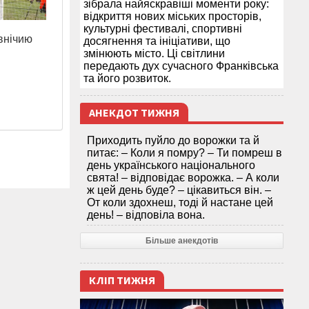
зібрала найяскравіші моменти року:
відкриття нових міських просторів,
культурні фестивалі, спортивні
внічию
досягнення та ініціативи, що
змінюють місто. Ці світлини
передають дух сучасного Франківська
та його розвиток.
АНЕКДОТ ТИЖНЯ
Приходить пуйло до ворожки та й
питає: – Коли я помру? – Ти помреш в
день українського національного
свята! – відповідає ворожка. – А коли
ж цей день буде? – цікавиться він. –
От коли здохнеш, тоді й настане цей
день! – відповіла вона.
Більше анекдотів
КЛІП ТИЖНЯ