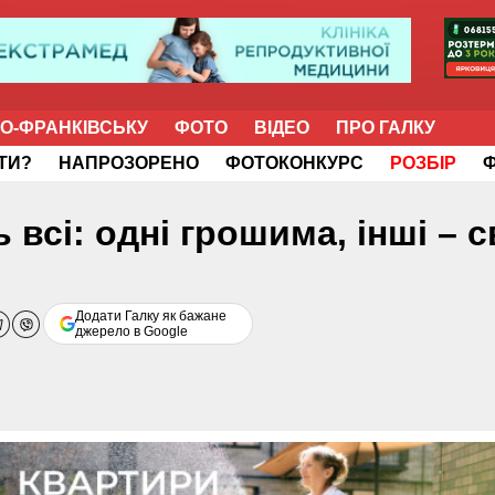
НО-ФРАНКІВСЬКУ
ФОТО
ВІДЕО
ПРО ГАЛКУ
ІТИ?
НАПРОЗОРЕНО
ФОТОКОНКУРС
РОЗБІР
всі: одні грошима, інші – 
Додати Галку як бажане
джерело в Google