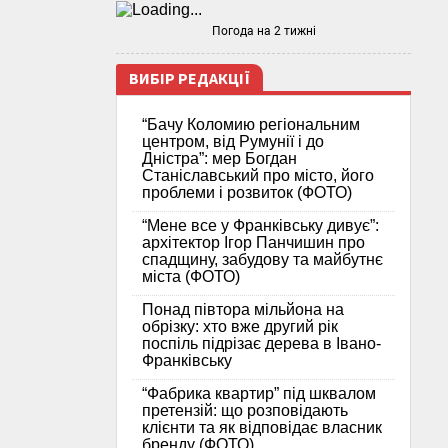
Погода на 2 тижні
ВИБІР РЕДАКЦІЇ
“Бачу Коломию регіональним
центром, від Румунії і до
Дністра”: мер Богдан
Станіславський про місто, його
проблеми і розвиток (ФОТО)
“Мене все у Франківську дивує”:
архітектор Ігор Панчишин про
спадщину, забудову та майбутнє
міста (ФОТО)
Понад півтора мільйона на
обрізку: хто вже другий рік
поспіль підрізає дерева в Івано-
Франківську
“Фабрика квартир” під шквалом
претензій: що розповідають
клієнти та як відповідає власник
бренду (ФОТО)