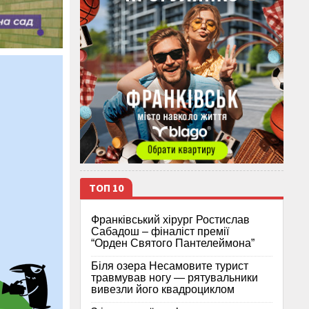
ТОП 10
Франківський хірург Ростислав
Сабадош – фіналіст премії
“Орден Святого Пантелеймона”
Біля озера Несамовите турист
травмував ногу — рятувальники
вивезли його квадроциклом