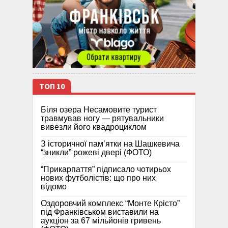
ТОП 10
Біля озера Несамовите турист
травмував ногу — рятувальники
вивезли його квадроциклом
З історичної памʼятки на Шашкевича
“зникли” рожеві двері (ФОТО)
“Прикарпаття” підписало чотирьох
нових футболістів: що про них
відомо
Оздоровчий комплекс “Монте Крісто”
під Франківськом виставили на
аукціон за 67 мільйонів гривень