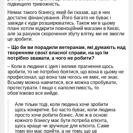
підвищило тривожність.
Немає такого бізнесу, який би сказав, що в них
достатнє фінансування. Його багато не буває і
завжди є куди розширюватись. Також ми в цьому
плані хотіли відкрити повноційний магазин в Києві,
але за рахунок скорочення збуту влітку, ми не змогли
це зробити.
– Щ
о би ви порадили ветеранам, які думають над
творенням своєї власної справи, на що їм
потрібно зважати, а чого не робити?
– Коли в людини є ідея і велике прагнення щось
зробити, то не потрібно боятися, що вона в цьому не
професіонал, що вона там чогось не вміє, не знає.
Всьому можна навчитися, все можна спробувати,
протестувати. І якщо є наполегливість, то
обов’язково все вийде.
Але тільки тоді, коли людина хоче зробити
щось конкретне. Бо часто буває, коли людина
просто хоче робити бізнес. Але ж в основі
кожного бізнесу має бути потреба клієнта,
щось краще чи зручніше для клієнта. Саме
тому він має прийти, а не тому, що це