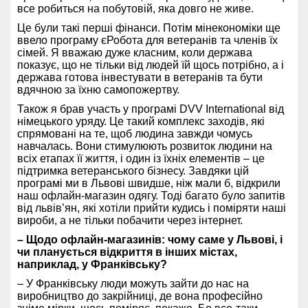
все робиться на побутовій, яка довго не живе.
Це були такі перші фінанси. Потім мінекономіки ще
ввело програму єРобота для ветеранів та членів їх
сімей. Я вважаю дуже класним, коли держава
показує, що не тільки від людей їй щось потрібно, а і
держава готова інвестувати в ветеранів та бути
вдячною за їхню самопожертву.
Також я брав участь у програмі DVV International від
німецького уряду. Це такий комплекс заходів, які
спрямовані на те, щоб людина завжди чомусь
навчалась. Вони стимулюють розвиток людини на
всіх етапах її життя, і один із їхніх елементів – це
підтримка ветеранського бізнесу.
Завдяки цій
програмі ми в Львові швидше, ніж мали б, відкрили
наш офлайн-магазин одягу. Тоді багато було запитів
від львів’ян, які хотіли прийти кудись і поміряти наші
вироби, а не тільки побачити через інтернет.
– Щодо офлайн-магазинів: чому саме у Львові, і
чи планується відкриття в інших містах,
наприклад, у Франківську?
– У Франківську люди можуть зайти до нас на
виробництво до закрійниці, де вона професійно