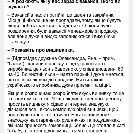
– А розкажіть які у вас зараз є вакансії, і кого ви
шукаєте?
– Вакансії в нас є постійні: це швея та закрійник.
Місця ці ніколи ще не пропадали, тому, якщо будуть
люди, робота завжди знайдеться. От коли було
розширення, були вакансії менеджерів з продажу,
але вони дуже швидко заповнюються і вже більш
сталі ідуть.
– Розкажіть про вишиванки.
– (Відповідає дружина Олександра, Яна, – прим.
“Галки”) Тканини в нас ідуть від українського
виробника, це льон з бавовною, у співвідношенні 60
на 40. Бо чистий льон – надто паркий і дуже мнеться,
він не всім людям до вподоби. Н
итки також
українського виробника, дуже приємні та міцні.
Якщо я розпочинаю розробляти якусь вишивку, то це
за запитом клієнтів. Якщо людина з певного регіону
просить вишивку, я сідаю в інтернет, вишукую,
дізнаюся все і якось компоную різні вишивки, щоб
воно було гарно і естетично. Багато вишивок я
знаходжу на стареньких рушничках та подушечках,
які нам приносять замовниці. Колись це стояло в хаті
їх бабусь, а тепер допомагає нам в створенні