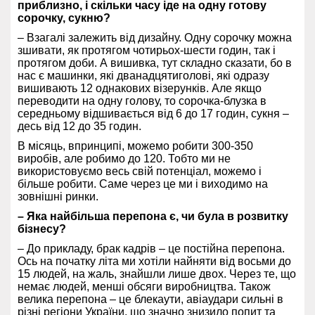
приблизно, і скільки часу іде на одну готову
сорочку, сукню?
– Взагалі залежить від дизайну. Одну сорочку можна
зшивати, як протягом чотирьох-шести годин, так і
протягом доби. А вишивка, тут складно сказати, бо в
нас є машинки, які дванадцятиголові, які одразу
вишивають
12 однакових візерунків. Але якщо
переводити на одну голову, то сорочка-блузка в
середньому відшивається від 6 до 17 годин, сукня –
десь від 12 до 35 годин.
В місяць, впринципі, можемо робити 300-350
виробів, але робимо до 120. Тобто ми не
використовуємо весь свій потенціал, можемо і
більше робити. Саме через це ми і виходимо на
зовнішні ринки.
– Яка найбільша перепона є, чи була в розвитку
бізнесу?
– До прикладу, брак кадрів – це постійна перепона.
Ось на початку літа ми хотіли найняти від восьми до
15 людей, на жаль, знайшли лише двох. Через те, що
немає людей, менші обсяги виробництва. Також
велика перепона – це блекаути,
авіаудари сильні в
різні регіони України, що значно знизило попит та