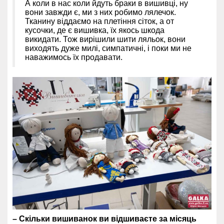
А коли в нас коли йдуть браки в вишивці, ну
вони завжди є, ми з них робимо лялечок.
Тканину віддаємо на плетіння сіток, а от
кусочки, де є вишивка, їх якось шкода
викидати. Тож вирішили шити ляльок,
вони
виходять дуже милі, симпатичні, і поки ми не
наважимось їх продавати.
– Скільки вишиванок ви відшиваєте за місяць