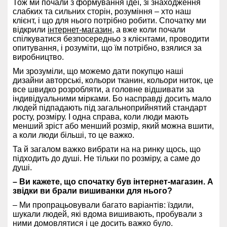
Тож ми почали з формування ідеї, зі знаходження
слабких та сильних сторін, розуміння – хто наш
клієнт, і що для нього потрібно робити. Спочатку ми
відкрили
інтернет-магазин
, а вже коли почали
спілкуватися безпосередньо з клієнтами, проводити
опитування, і розуміти, що їм потрібно, взялися за
виробництво.
Ми зрозуміли, що можемо дати покупцю наші
дизайни авторські, кольори тканин, кольори ниток, це
все швидко розробляти, а головне відшивати за
індивідуальними мірками. Бо насправді досить мало
людей підпадають під загальноприйнятий стандарт
росту, розміру. І одна справа, коли люди мають
менший зріст або менший розмір, який можна вшити,
а коли люди більші, то це важко.
Та й загалом важко вибрати на на ринку щось, що
підходить до душі. Не тільки по розміру, а саме до
душі.
– Ви кажете, що спочатку був інтернет-магазин. А
звідки ви брали вишиванки для нього?
– Ми пропрацьовували багато варіантів: їздили,
шукали людей, які вдома вишивають, пробували з
ними домовлятися і це досить важко було.