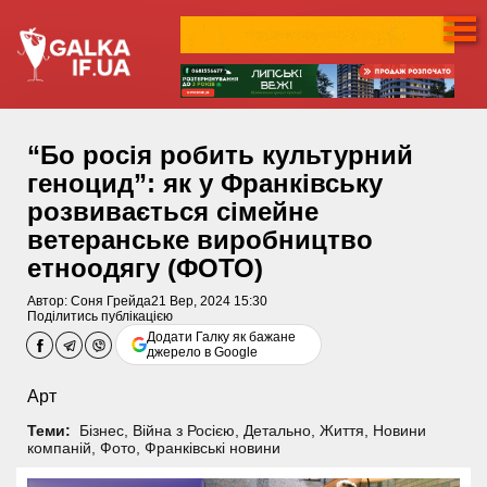
“Бо росія робить культурний
геноцид”: як у Франківську
розвивається сімейне
ветеранське виробництво
етноодягу (ФОТО)
Автор:
Соня Грейда
21 Вер, 2024 15:30
Поділитись публікацією
Додати Галку як бажане
джерело в Google
Арт
Теми:
Бізнес
,
Війна з Росією
,
Детально
,
Життя
,
Новини
компаній
,
Фото
,
Франківські новини