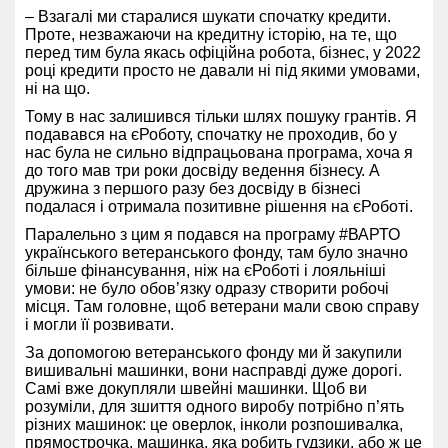
– Взагалі ми старалися шукати спочатку кредити.
Проте, незважаючи на кредитну історію, на те, що
перед тим була якась офіційна робота, бізнес, у 2022
році кредити просто не давали ні під якими умовами,
ні на що.
Тому в нас залишився тільки шлях пошуку грантів. Я
подавався на єРоботу, спочатку не проходив, бо у
нас була не сильно відпрацьована програма, хоча я
до того мав три роки досвіду ведення бізнесу. А
дружина з першого разу без досвіду в бізнесі
подалася і отримала позитивне рішення на єРоботі.
Паралельно з цим я подався на програму #ВАРТО
українського ветеранського фонду, там було значно
більше фінансування, ніж на єРоботі і лояльніші
умови: не було обов’язку одразу створити робочі
місця. Там головне, щоб ветерани мали свою справу
і могли її розвивати.
За допомогою ветеранського фонду ми й закупили
вишивальні машинки, вони насправді дуже дорогі.
Самі вже докупляли швейні машинки. Щоб ви
розуміли, для зшиття одного виробу потрібно п’ять
різних машинок: це оверлок, інколи розпошивалка,
прямострочка, машинка, яка робить гудзики, або ж це