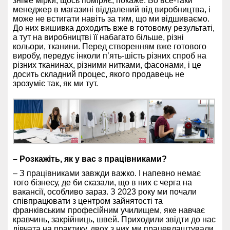
зніме мірки, щось поміряє, покаже. Бо все-таки
менеджер в магазині віддалений від виробництва, і
може не встигати навіть за тим, що ми відшиваємо.
До них вишивка доходить вже в готовому результаті,
а тут на виробництві її набагато більше, різні
кольори, тканини. Перед створенням вже готового
виробу, передує інколи п’ять-шість різних спроб на
різних тканинах, різними нитками, фасонами, і це
досить складний процес, якого продавець не
зрозуміє так, як ми тут.
– Розкажіть, як у вас з працівниками?
– З працівниками завжди важко. І напевно немає
того бізнесу, де би сказали, що в них є черга на
вакансії, особливо зараз. З 2023 року ми почали
співпрацювати з центром зайнятості та
франківським професійним училищем, яке навчає
кравчинь, закрійниць, швей. Приходили звідти до нас
дівчата на практику, двох з них ми працевлаштували