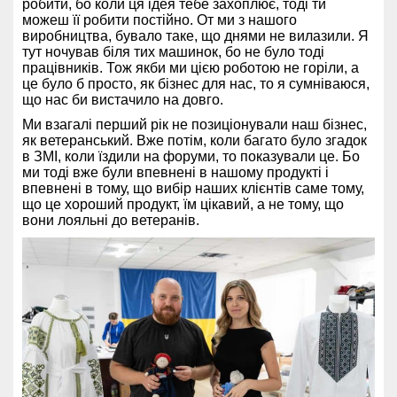
робити, бо коли ця ідея тебе захоплює, тоді ти
можеш її робити постійно. От ми з нашого
виробництва, бувало таке, що днями не вилазили. Я
тут ночував біля тих машинок, бо не було тоді
працівників. Тож якби ми цією роботою не горіли, а
це було б просто, як бізнес для нас, то я сумніваюся,
що нас би вистачило на довго.
Ми взагалі перший рік не позиціонували наш бізнес,
як ветеранський. Вже потім, коли багато було згадок
в ЗМІ, коли їздили на форуми, то показували це. Бо
ми тоді вже були впевнені в нашому продукті і
впевнені в тому, що вибір наших клієнтів саме тому,
що це хороший продукт, їм цікавий, а не тому, що
вони лояльні до ветеранів.