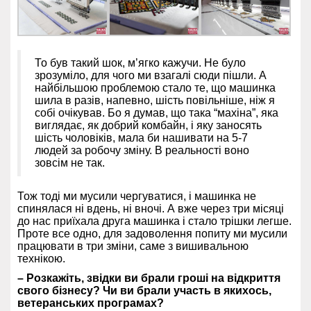
То був такий шок, м’ягко кажучи. Не було
зрозуміло, для чого ми взагалі сюди пішли. А
найбільшою проблемою стало те, що машинка
шила в разів, напевно, шість повільніше, ніж я
собі очікував. Бо я думав, що така “махіна”, яка
виглядає, як добрий комбайн, і яку заносять
шість чоловіків, мала би нашивати на 5-7
людей за робочу зміну. В реальності воно
зовсім не так.
Тож тоді ми мусили чергуватися, і машинка не
спинялася ні вдень, ні вночі. А вже через три місяці
до нас приїхала друга машинка і стало трішки легше.
Проте все одно, для задоволення попиту ми мусили
працювати в три зміни, саме з вишивальною
технікою.
– Розкажіть, звідки ви брали гроші на відкриття
свого бізнесу? Чи ви брали участь в якихось,
ветеранських програмах?