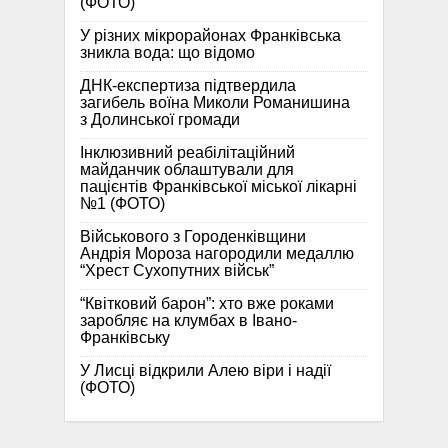
(ФОТО)
У різних мікрорайонах Франківська
зникла вода: що відомо
ДНК-експертиза підтвердила
загибель воїна Миколи Романишина
з Долинської громади
Інклюзивний реабілітаційний
майданчик облаштували для
пацієнтів Франківської міської лікарні
№1 (ФОТО)
Військового з Городенківщини
Андрія Мороза нагородили медаллю
“Хрест Сухопутних військ”
“Квітковий барон”: хто вже роками
заробляє на клумбах в Івано-
Франківську
У Лисці відкрили Алею віри і надії
(ФОТО)