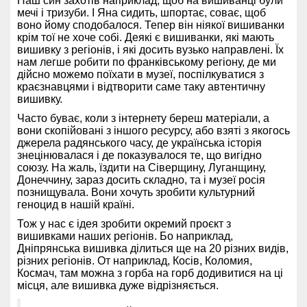
Наш син захотів наприклад, щоб на вишиванці були
мечі і тризуби. І Яна сидить, шпортає, соває, щоб
воно йому сподобалося. Тепер він ніякої вишиванки
крім тої не хоче собі. Деякі є вишиванки, які мають
вишивку з регіонів, і які досить вузько направлені. Їх
нам легше робити по франківському регіону, де ми
дійсно можемо поїхати в музеї, поспілкуватися з
краєзнавцями і відтворити саме таку автентичну
вишивку.
Часто буває, коли з інтернету береш матеріали, а
вони скопійовані з іншого ресурсу, або взяті з якогось
джерела радянського часу, де українська історія
знецінювалася і де показувалося те, що вигідно
союзу. На жаль, їздити на Сіверщину, Луганщину,
Донеччину, зараз досить складно, та і музеї росія
познищувала. Вони хочуть зробити культурний
геноцид в нашій країні.
Тож у нас є ідея зробити окремий проєкт з
вишивками наших регіонів. Бо наприклад,
Дніпрянська вишивка ділиться ще на 20 різних видів,
різних регіонів. От наприклад, Косів, Коломия,
Космач, там можна з горба на горб додивитися на ці
місця, але вишивка дуже відрізняється.