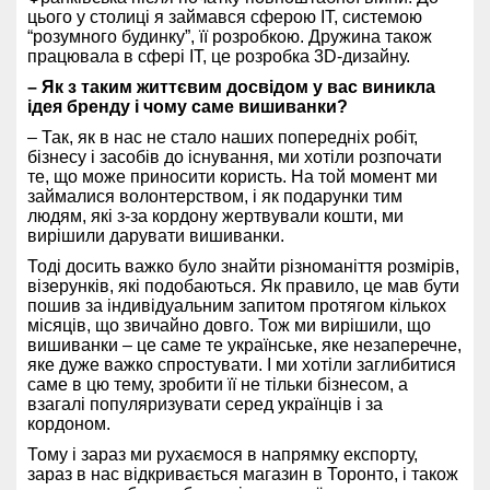
цього у столиці я займався сферою IT, системою
“розумного будинку”, її розробкою. Дружина також
працювала в сфері IT, це розробка 3D-дизайну.
– Як з таким життєвим досвідом у вас виникла
ідея бренду і чому саме вишиванки?
– Так, як в нас не стало наших попередніх робіт,
бізнесу і засобів до існування, ми хотіли розпочати
те, що може приносити користь. На той момент ми
займалися волонтерством, і як подарунки тим
людям, які з-за кордону жертвували кошти, ми
вирішили дарувати вишиванки.
Тоді досить важко було знайти різноманіття розмірів,
візерунків, які подобаються. Як правило, це мав бути
пошив за індивідуальним запитом протягом кількох
місяців, що звичайно довго. Тож ми вирішили, що
вишиванки – це саме те українське, яке незаперечне,
яке дуже важко спростувати. І ми хотіли заглибитися
саме в цю тему, зробити її не тільки бізнесом, а
взагалі популяризувати серед українців і за
кордоном.
Тому і зараз ми рухаємося в напрямку експорту,
зараз в нас відкривається магазин в Торонто, і також