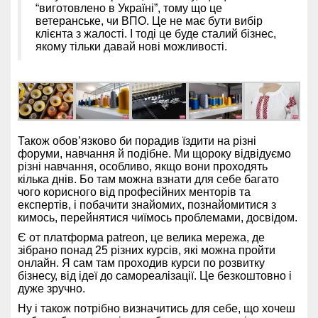
“виготовлено в Україні”, тому що це
ветеранське, чи ВПО. Це не має бути вибір
клієнта з жалості.
І тоді це буде сталий бізнес,
якому тільки давай нові можливості.
Також обов’язково би порадив їздити на різні
форуми, навчання й подібне. Ми щороку відвідуємо
різні навчання, особливо, якщо вони проходять
кілька днів. Бо там можна взнати для себе багато
чого корисного від професійних менторів та
експертів, і побачити знайомих, познайомитися з
кимось, перейнятися чиїмось проблемами, досвідом.
Є
от платформа patreon, це велика мережа, де
зібрано понад 25
різних курсів, які можна пройти
онлайн. Я сам там проходив курси по розвитку
бізнесу, від ідеї до самореалізації. Це безкоштовно і
дуже зручно.
Ну і також потрібно визначитись для себе, що хочеш