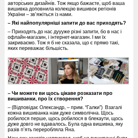
авторських дизайнів. Тож якщо бажаєте, щоб ваша
вишивка доповнила колекцію вишивок регіонів
України – зв’яжіться із нами.
– Які найпопулярніші запити до вас приходять?
– Приходять до нас дуууже різні запити, бо в нас і
офлайн-магазин, і інтернет-магазин. І ми їх
закриваємо. Тож я б не сказала, що є прямо такі,
яких переважає більшість.
– Чи можете ви щось цікаве розказати про
вишиванки, про їх створення?
– (Відповідає Олександр, – прим. “Галки”) Взагалі
кожна вишиванка нам дуже символічна. Щось
робилося перше, щось робилося в блекаути, щось
дуже довго не вдавалось. Була одна вишивка, яку
разів п’ять переробляла Яна.