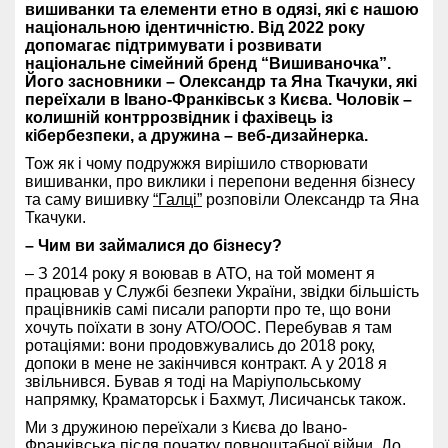
вишиванки та елементи етно в одязі, які є нашою
національною ідентичністю. Від 2022 року
допомагає підтримувати і розвивати
національне сімейний бренд “Вишиваночка”.
Його засновники – Олександр та Яна Ткачуки, які
переїхали в Івано-Франківськ з Києва. Чоловік –
колишній контррозвідник і фахівець із
кібербезпеки, а дружина – веб-дизайнерка.
Тож як і чому подружжя вирішило створювати
вишиванки, про виклики і перепони ведення бізнесу
та саму вишивку
“Галці”
розповіли Олександр та Яна
Ткачуки.
– Чим ви займалися до бізнесу?
– З 2014 року я воював в АТО, на той момент я
працював у Службі безпеки України, звідки більшість
працівників самі писали рапорти про те, що вони
хочуть поїхати в зону АТО/ООС.
Перебував я там
ротаціями: вони продовжувались до 2018 року,
допоки в мене не закінчився контракт. А у 2018 я
звільнився. Бував я тоді на Маріупольському
напрямку, Краматорськ і Бахмут, Лисичанськ також.
Ми з дружиною переїхали з Києва до Івано-
Франківська після початку повноштабної війни. До