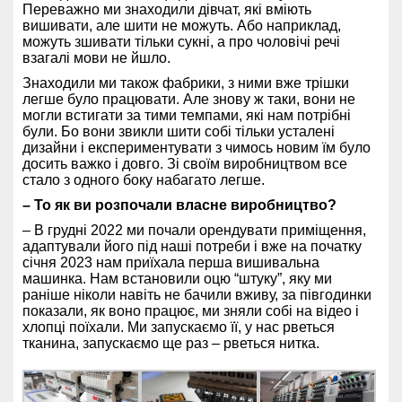
Переважно ми знаходили дівчат, які вміють
вишивати, але шити не можуть. А
бо наприклад,
можуть зшивати тільки сукні, а про чоловічі речі
взагалі мови не йшло.
Знаходили ми також фабрики, з ними вже трішки
легше було працювати. Але знову ж таки, вони не
могли встигати за тими темпами, які нам потрібні
були. Бо вони звикли шити собі тільки усталені
дизайни і експериментувати з чимось новим їм було
досить важко і довго. Зі своїм виробництвом все
стало з одного боку набагато легше.
– То як ви розпочали власне виробництво?
– В грудні 2022 ми почали орендувати приміщення,
адаптували його під наші потреби і вже на початку
січня 2023 нам приїхала перша вишивальна
машинка. Нам встановили оцю “штуку”, яку ми
раніше ніколи навіть не бачили вживу, за півгодинки
показали, як воно працює, ми зняли собі на відео і
хлопці поїхали. Ми запускаємо її, у нас рветься
тканина, запускаємо ще раз – рветься нитка.