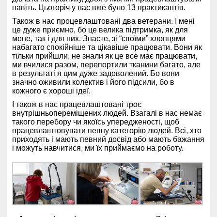
навіть. Цьогоріч у нас вже було 13 практикантів.
Т
акож в нас процевлаштовані два ветерани. І мені
це дуже приємно, бо це велика підтримка, як для
мене, так і для них. Знаєте, зі “своїми” хлопцями
набагато спокійніше та цікавіше працювати. Вони як
тільки прийшли, не знали як це все має працювати,
ми вчилися разом, перепортили
тканини багато, але
в результаті я цим дуже задоволений. Бо вони
значно оживили колектив і його підсили, бо в
кожного є хороші ідеї.
І також в нас працевлаштовані троє
внутрішньопереміщених людей. Взагалі в нас немає
такого перебору чи якоїсь упередженості, щоб
працевлаштовувати певну категорію людей. Всі, хто
приходять і мають певний досвід або мають бажання
і можуть навчитися, ми їх приймаємо на роботу.