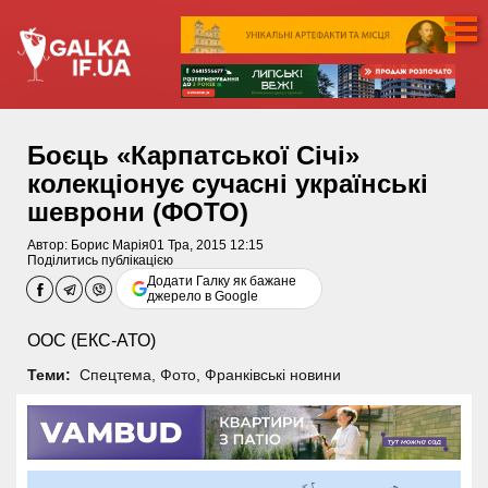
Боєць «Карпатської Січі»
колекціонує сучасні українські
шеврони (ФОТО)
Автор:
Борис Марія
01 Тра, 2015 12:15
Поділитись публікацією
Додати Галку як бажане
джерело в Google
ООС (ЕКС-АТО)
Теми:
Спецтема
,
Фото
,
Франківські новини