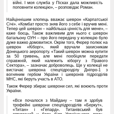
війні. І моя служба у Пісках дала можливість
поповнити колекцію», – розповідає Роман.
Найціннішим хлопець вважає шеврон «Карпатської
Січі». «Комбат просто зняв його з себе і вручив мені.
Тепер цей шеврон – найбільша цінність для мене», –
каже боєць. Також важливим для нього є шеврон
батальону ОУН – про його передачу у колекцію було
дуже важко домовитися. Окрім того, Фюрер полює на
шеврон «Кіборг», який вручали захисникам
Донецького аеропорту. «Такий шеврон можна купити
за 50 гривень, але мені пообіцяли передати
справжній, який належить кіборгу з Правого
Сектора», – зазначає доброволець. Ще у колекції не
вистачає шеврона спецпідрозділу Дніпро-1 з
вогняним гербом України і шевронів підрозділів
МНС, які беруть участь в АТО.
Також Фюрер збирає шеврони сил, які воюють проти
України.
«Все почалося з Майдану – там я здобув
трофейні шеврони спецпідрозділів «Беркут»,
«Титан» і «Гепард». Титанівський був