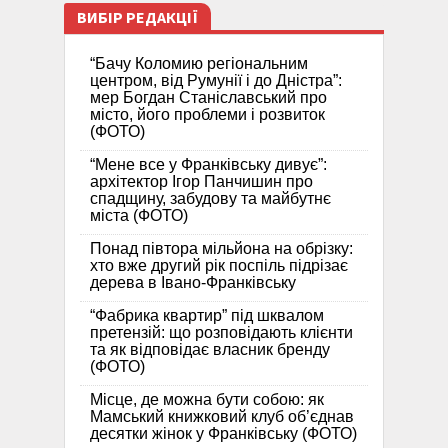
ВИБІР РЕДАКЦІЇ
“Бачу Коломию регіональним
центром, від Румунії і до Дністра”:
мер Богдан Станіславський про
місто, його проблеми і розвиток
(ФОТО)
“Мене все у Франківську дивує”:
архітектор Ігор Панчишин про
спадщину, забудову та майбутнє
міста (ФОТО)
Понад півтора мільйона на обрізку:
хто вже другий рік поспіль підрізає
дерева в Івано-Франківську
“Фабрика квартир” під шквалом
претензій: що розповідають клієнти
та як відповідає власник бренду
(ФОТО)
Місце, де можна бути собою: як
Мамський книжковий клуб об’єднав
десятки жінок у Франківську (ФОТО)