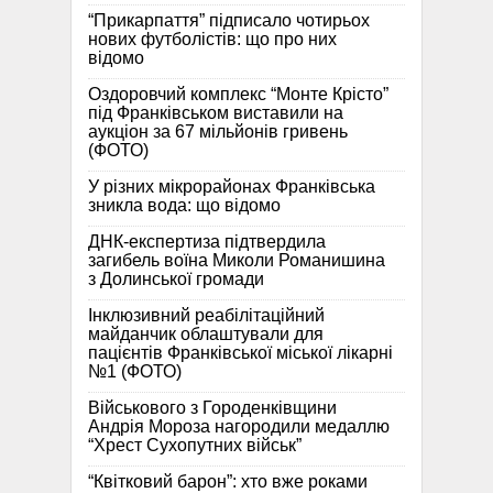
“Прикарпаття” підписало чотирьох
нових футболістів: що про них
відомо
Оздоровчий комплекс “Монте Крісто”
під Франківськом виставили на
аукціон за 67 мільйонів гривень
(ФОТО)
У різних мікрорайонах Франківська
зникла вода: що відомо
ДНК-експертиза підтвердила
загибель воїна Миколи Романишина
з Долинської громади
Інклюзивний реабілітаційний
майданчик облаштували для
пацієнтів Франківської міської лікарні
№1 (ФОТО)
Військового з Городенківщини
Андрія Мороза нагородили медаллю
“Хрест Сухопутних військ”
“Квітковий барон”: хто вже роками