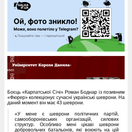
Боєць «Карпатської Січі» Роман Боднар із позивним
«Фюрер» колекціонує сучасні українські шеврони. На
даний момент він має 43 шеврони.
«У мене є шеврони політичних партій,
самооборонівських організацій, силових
структур. Особливо мені цікаві шеврони
добровольчих батальонів, які воюють на цій