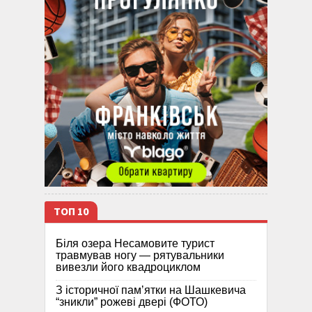
ТОП 10
Біля озера Несамовите турист
травмував ногу — рятувальники
вивезли його квадроциклом
З історичної памʼятки на Шашкевича
“зникли” рожеві двері (ФОТО)