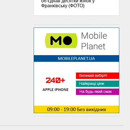
об’єднав десятки жінок у
Франківську (ФОТО)