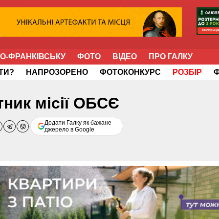
НО-ФРАНКІВСЬКУ
ФОТО
ВІДЕО
ПРО ГАЛКУ
ІТИ?
НАПРОЗОРЕНО
ФОТОКОНКУРС
РОЗБІР
ник місії ОБСЄ
Додати Галку як бажане
джерело в Google