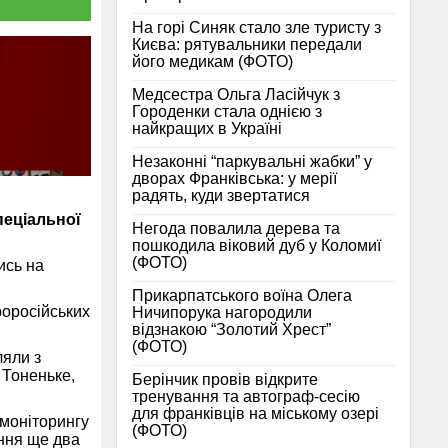
На горі Синяк стало зле туристу з
Києва: рятувальники передали
його медикам (ФОТО)
Медсестра Ольга Ласійчук з
Городенки стала однією з
найкращих в Україні
Незаконні “паркувальні жабки” у
дворах Франківська: у мерії
радять, куди звертатися
пеціальної
Негода повалила дерева та
пошкодила віковий дуб у Коломиї
(ФОТО)
ись на
Прикарпатського воїна Олега
роросійських
Ничипорука нагородили
відзнакою “Золотий Хрест”
(ФОТО)
ляли з
 Тоненьке,
Берінчик провів відкрите
тренування та автограф-сесію
для франківців на міському озері
моніторингу
(ФОТО)
ння ще два