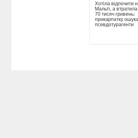
Хотіла відпочити н
Мальті, а втратил
70 тисяч гривень:
прикарпатку ошук
псевдотурагенти