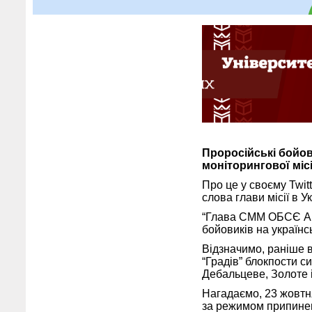
Проросійські бойов
моніторингової місі
Про це у своєму Twi
слова глави місії в 
“Глава СММ ОБСЄ Апак
бойовиків на українс
Відзначимо, раніше в
“Градів” блокпости с
Дебальцеве, Золоте і
Нагадаємо, 23 жовтн
за режимом припинен