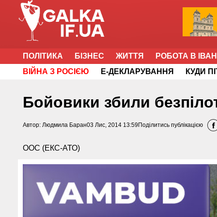
ПОЛІТИКА
БІЗНЕС
ЖИТТЯ
РОБОТА В ІВА
ВІЙНА З РОСІЄЮ
Е-ДЕКЛАРУВАННЯ
КУДИ П
Бойовики збили безпілот
Автор:
Людмила Баран
03 Лис, 2014 13:59
Поділитись публікацією
ООС (ЕКС-АТО)