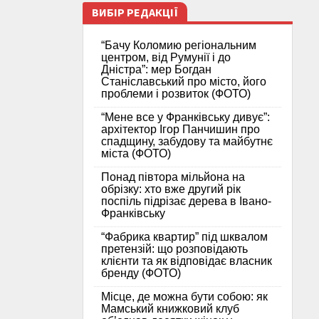
ВИБІР РЕДАКЦІЇ
“Бачу Коломию регіональним
центром, від Румунії і до
Дністра”: мер Богдан
Станіславський про місто, його
проблеми і розвиток (ФОТО)
“Мене все у Франківську дивує”:
архітектор Ігор Панчишин про
спадщину, забудову та майбутнє
міста (ФОТО)
Понад півтора мільйона на
обрізку: хто вже другий рік
поспіль підрізає дерева в Івано-
Франківську
“Фабрика квартир” під шквалом
претензій: що розповідають
клієнти та як відповідає власник
бренду (ФОТО)
Місце, де можна бути собою: як
Мамський книжковий клуб