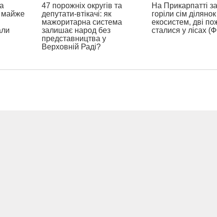
а
47 порожніх округів та
На Прикарпатті з
а майже
депутати-втікачі: як
горіли сім ділянок
мажоритарна система
екосистем, дві по
али
залишає народ без
сталися у лісах (
представництва у
Верховній Раді?