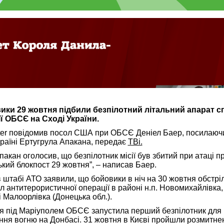
ики 29 жовтня підбили безпілотний літальний апарат с
ї ОБСЄ на Сході України.
tter повідомив посол США при ОБСЄ Деніел Баер, посилаюч
Україні Ертугрула Апакана, передає
ТВі.
ан оголосив, що безпілотник місії був збитий при атаці п
ький блокпост 29 жовтня”, – написав Баер.
 штабі АТО заявили, що бойовики в ніч на 30 жовтня обстрі
ил антитерористичної операції в районі н.п. Новомихайлівка,
 Малоорлівка (Донецька обл.).
я під Маріуполем ОБСЄ запустила перший безпілотник для 
ня вогню на Донбасі. 31 жовтня в Києві пройшли розмитне