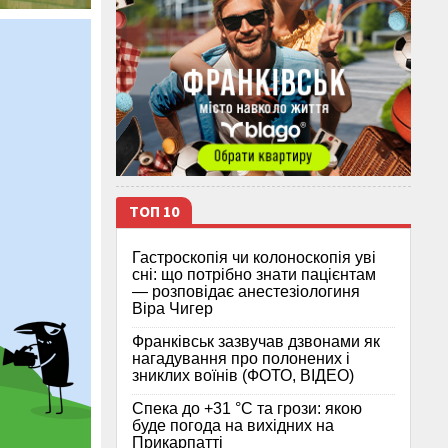
ТОП 10
Гастроскопія чи колоноскопія уві
сні: що потрібно знати пацієнтам
— розповідає анестезіологиня
Віра Чигер
Франківськ зазвучав дзвонами як
нагадування про полонених і
зниклих воїнів (ФОТО, ВІДЕО)
Спека до +31 °C та грози: якою
буде погода на вихідних на
Прикарпатті