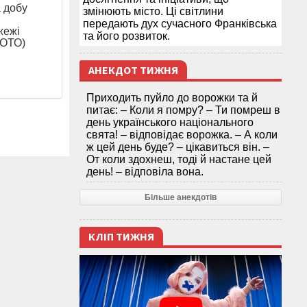
а добу
змінюють місто. Ці світлини
передають дух сучасного Франківська
жежі
та його розвиток.
ФОТО)
АНЕКДОТ ТИЖНЯ
Приходить пуйло до ворожки та й
питає: – Коли я помру? – Ти помреш в
день українського національного
свята! – відповідає ворожка. – А коли
ж цей день буде? – цікавиться він. –
От коли здохнеш, тоді й настане цей
день! – відповіла вона.
Більше анекдотів
КЛІП ТИЖНЯ