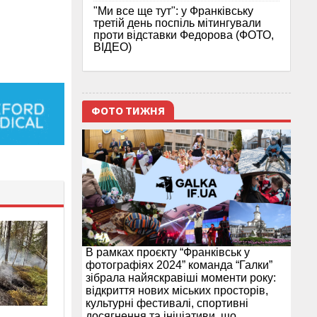
"Ми все ще тут": у Франківську
третій день поспіль мітингували
проти відставки Федорова (ФОТО,
ВІДЕО)
ФОТО ТИЖНЯ
В рамках проєкту “Франківськ у
фотографіях 2024” команда “Галки”
зібрала найяскравіші моменти року:
відкриття нових міських просторів,
культурні фестивалі, спортивні
досягнення та ініціативи, що