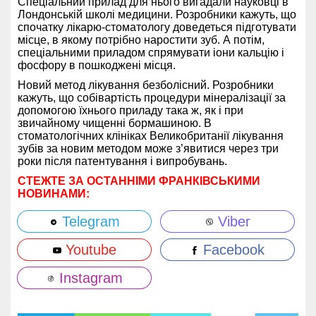
Спеціальний прилад для нього вигадали науковці в
Лондонській школі медицини. Розробники кажуть, що
спочатку лікарю-стоматологу доведеться підготувати
місце, в якому потрібно наростити зуб. А потім,
спеціальними приладом спрямувати іони кальцію і
фосфору в пошкоджені місця.
Новий метод лікування безболісний. Розробники
кажуть, що собівартість процедури мінералізації за
допомогою їхнього приладу така ж, як і при
звичайному чищенні бормашиною. В
стоматологічних клініках Великобританії лікування
зубів за новим методом може з’явитися через три
роки після патентування і випробувань.
СТЕЖТЕ ЗА ОСТАННІМИ ФРАНКІВСЬКИМИ
НОВИНАМИ:
Telegram
Viber
Youtube
Facebook
Instagram