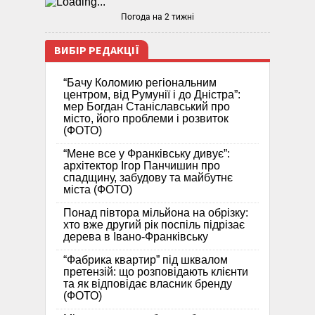
Погода на 2 тижні
ВИБІР РЕДАКЦІЇ
“Бачу Коломию регіональним
центром, від Румунії і до Дністра”:
мер Богдан Станіславський про
місто, його проблеми і розвиток
(ФОТО)
“Мене все у Франківську дивує”:
архітектор Ігор Панчишин про
спадщину, забудову та майбутнє
міста (ФОТО)
Понад півтора мільйона на обрізку:
хто вже другий рік поспіль підрізає
дерева в Івано-Франківську
“Фабрика квартир” під шквалом
претензій: що розповідають клієнти
та як відповідає власник бренду
(ФОТО)