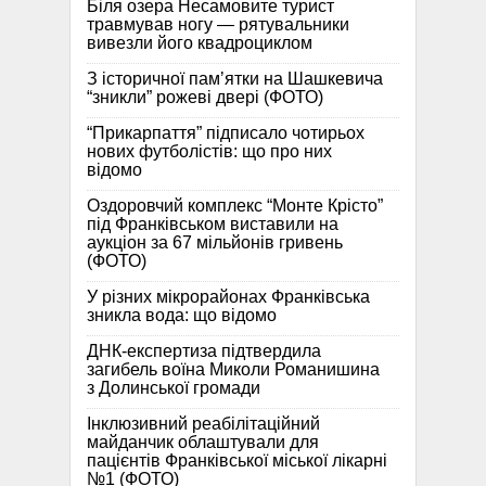
Біля озера Несамовите турист
травмував ногу — рятувальники
вивезли його квадроциклом
З історичної памʼятки на Шашкевича
“зникли” рожеві двері (ФОТО)
“Прикарпаття” підписало чотирьох
нових футболістів: що про них
відомо
Оздоровчий комплекс “Монте Крісто”
під Франківськом виставили на
аукціон за 67 мільйонів гривень
(ФОТО)
У різних мікрорайонах Франківська
зникла вода: що відомо
ДНК-експертиза підтвердила
загибель воїна Миколи Романишина
з Долинської громади
Інклюзивний реабілітаційний
майданчик облаштували для
пацієнтів Франківської міської лікарні
№1 (ФОТО)