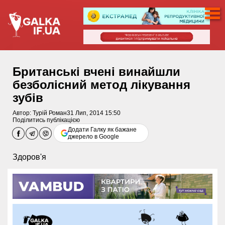
Британські вчені винайшли
безболісний метод лікування
зубів
Автор:
Турій Роман
31 Лип, 2014 15:50
Поділитись публікацією
Додати Галку як бажане
джерело в Google
Здоров'я