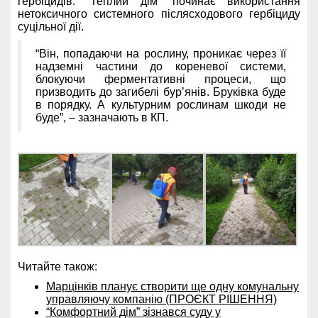
гербіцидів. “Теплий дім” починає використання
нетоксичного системного післясходового гербіциду
суцільної дії.
“Він, попадаючи на рослину, проникає через її
надземні частини до кореневої системи,
блокуючи ферментативні процеси, що
призводить до загибелі бур’янів. Бруківка буде
в порядку. А культурним рослинам шкоди не
буде”, – зазначають в КП.
Читайте також:
Марцінків планує створити ще одну комунальну
управляючу компанію (ПРОЄКТ РІШЕННЯ)
“Комфортний дім” зізнався суду у