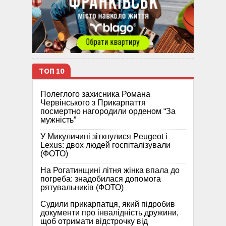
ТОП 10
Полеглого захисника Романа
Червінського з Прикарпаття
посмертно нагородили орденом “За
мужність”
У Микуличині зіткнулися Peugeot і
Lexus: двох людей госпіталізували
(ФОТО)
На Рогатинщині літня жінка впала до
погреба: знадобилася допомога
рятувальників (ФОТО)
Судили прикарпатця, який підробив
документи про інвалідність дружини,
щоб отримати відстрочку від