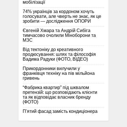
мобілізації
74% українців за кордоном хочуть
голосувати, але чверть не знає, як це
зробити — дослідження ОПОРИ
Євгеній Хмара та Андрій Сибіга
тимчасово очолили Міноборони та
МЗС
Від тектоніку до креативного
продюсування: шлях та філософія
Вадима Радуки (ФОТО, ВІДЕО)
Прикордонники вилучили у
франківця техніку на пів мільйона
гривень
“Фабрика квартир” під шквалом
претензій: що розповідають клієнти
та як відповідає власник бренду
(ФОТО)
П'ятий фасад замість кондиціонера