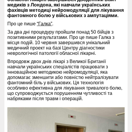
медиків з Лондона, які навчали українських
фахівців методиці нейромодуляції для лікування
фантомного болю у військових з ампутаціями.
Про це пише
“Галка”
.
За два дні процедуру пройшли понад 50 бійців з
позитивними результатами. Про це пише Галка з
місця подій. 10 червня завершився унікальний
медичний проект на базі Центру діагностики
неврологічної патології обласної лікарні.
Впродовж двох днів лікарі з Великої Британії
навчали українських спеціалістів працювати з
інноваційною методикою нейромодуляції, яка
допомагає зменшити або повністю нейтралізувати
фантомний біль у військових. Ця технологія
особливо ефективна для лікування тривалого болю,
що супроводжується порушенням чутливості та
набряками після травм і операцій.