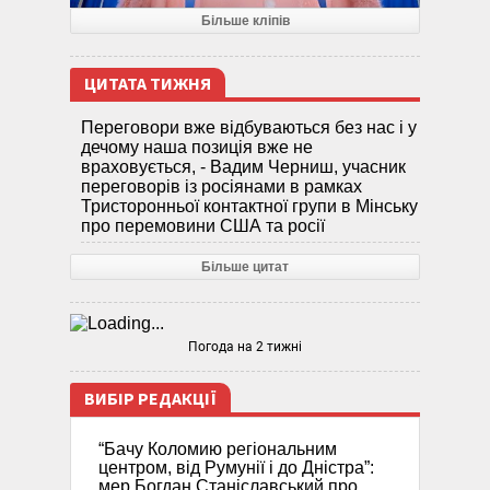
Більше кліпів
ЦИТАТА ТИЖНЯ
Переговори вже відбуваються без нас і у
дечому наша позиція вже не
враховується, - Вадим Черниш, учасник
переговорів із росіянами в рамках
Тристоронньої контактної групи в Мінську
про перемовини США та росії
Більше цитат
Погода на 2 тижні
ВИБІР РЕДАКЦІЇ
“Бачу Коломию регіональним
центром, від Румунії і до Дністра”:
мер Богдан Станіславський про