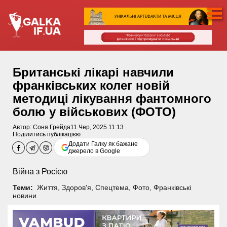
Британські лікарі навчили
франківських колег новій
методиці лікування фантомного
болю у військових (ФОТО)
Автор:
Соня Грейда
11 Чер, 2025 11:13
Поділитись публікацією
Додати Галку як бажане
джерело в Google
Війна з Росією
Теми:
Життя
,
Здоров'я
,
Спецтема
,
Фото
,
Франківські
новини