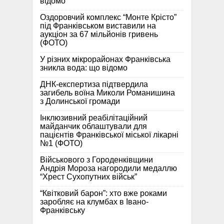
відомо
Оздоровчий комплекс “Монте Крісто”
під Франківськом виставили на
аукціон за 67 мільйонів гривень
(ФОТО)
У різних мікрорайонах Франківська
зникла вода: що відомо
ДНК-експертиза підтвердила
загибель воїна Миколи Романишина
з Долинської громади
Інклюзивний реабілітаційний
майданчик облаштували для
пацієнтів Франківської міської лікарні
№1 (ФОТО)
Військового з Городенківщини
Андрія Мороза нагородили медаллю
“Хрест Сухопутних військ”
“Квітковий барон”: хто вже роками
заробляє на клумбах в Івано-
Франківську