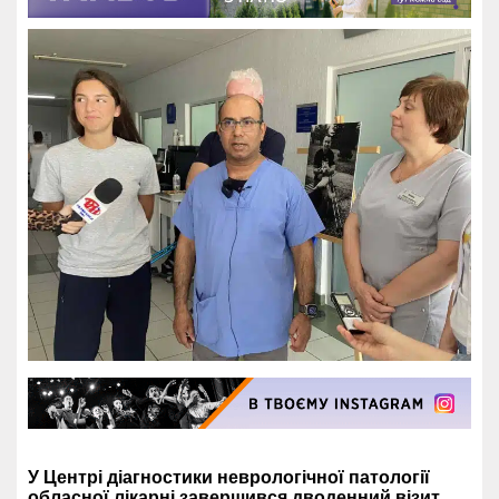
У Центрі діагностики неврологічної патології
обласної лікарні завершився дводенний візит