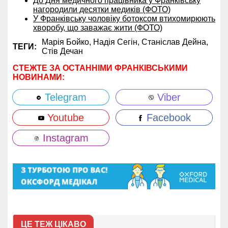
До Дня медичного працівника у Франківську
нагородили десятки медиків (ФОТО)
У Франківську чоловіку ботоксом втихомирюють
хворобу, що заважає жити (ФОТО)
Марія Бойко,
Надія Сегін,
Станіслав Дейна,
ТЕГИ:
Стів Дечан
СТЕЖТЕ ЗА ОСТАННІМИ ФРАНКІВСЬКИМИ
НОВИНАМИ:
Telegram
Viber
Youtube
Facebook
Instagram
ЦЕ ТЕЖ ЦІКАВО