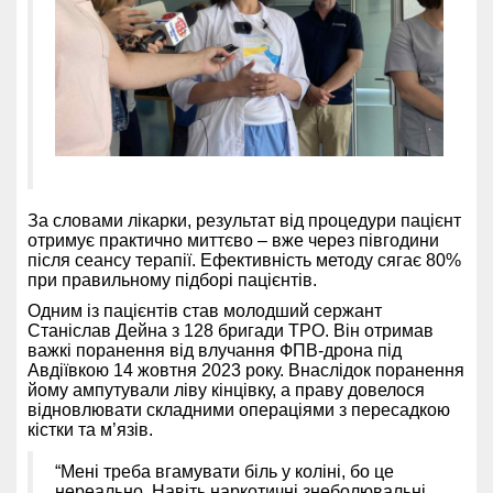
За словами лікарки, результат від процедури пацієнт
отримує практично миттєво – вже через півгодини
після сеансу терапії. Ефективність методу сягає 80%
при правильному підборі пацієнтів.
Одним із пацієнтів став молодший сержант
Станіслав Дейна з 128 бригади ТРО. Він отримав
важкі поранення від влучання ФПВ-дрона під
Авдіївкою 14 жовтня 2023 року. Внаслідок поранення
йому ампутували ліву кінцівку, а праву довелося
відновлювати складними операціями з пересадкою
кістки та м’язів.
“Мені треба вгамувати біль у коліні, бо це
нереально. Навіть наркотичні знеболювальні