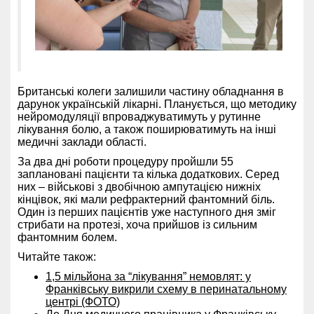
Британські колеги залишили частину обладнання в
дарунок українській лікарні. Планується, що методику
нейромодуляції впроваджуватимуть у рутинне
лікування болю, а також поширюватимуть на інші
медичні заклади області.
За два дні роботи процедуру пройшли 55
заплановані пацієнти та кілька додаткових. Серед
них – військові з двобічною ампутацією нижніх
кінцівок, які мали рефрактерний фантомний біль.
Один із перших пацієнтів уже наступного дня зміг
стрибати на протезі, хоча прийшов із сильним
фантомним болем.
Читайте також:
1,5 мільйона за “лікування” немовлят: у
Франківську викрили схему в перинатальному
центрі (ФОТО)