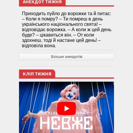
АНЕКДОТ ТИЖНЯ
Приходить пуйло до ворожки та й питає:
– Коли я помру? – Ти помреш в день
українського національного свята! –
відповідає ворожка. – А коли ж цей день
буде? – цікавиться він. – От коли
здохнеш, тоді й настане цей день! –
відповіла вона.
Більше анекдотів
КЛІП ТИЖНЯ