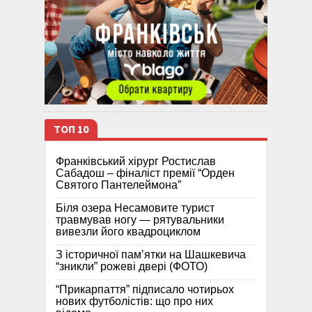
ТОП 10
Франківський хірург Ростислав
Сабадош – фіналіст премії “Орден
Святого Пантелеймона”
Біля озера Несамовите турист
травмував ногу — рятувальники
вивезли його квадроциклом
З історичної памʼятки на Шашкевича
“зникли” рожеві двері (ФОТО)
“Прикарпаття” підписало чотирьох
нових футболістів: що про них