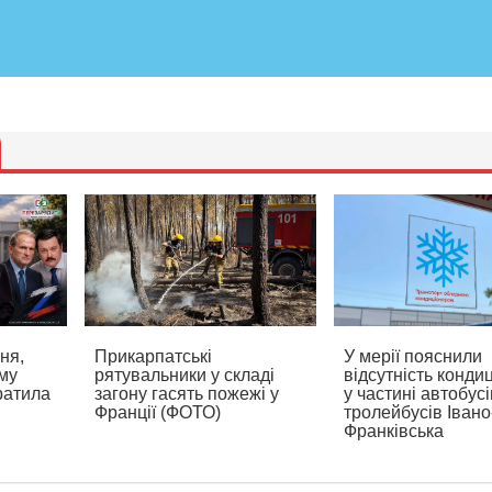
ня,
Прикарпатські
У мерії пояснили
ому
рятувальники у складі
відсутність конди
ратила
загону гасять пожежі у
у частині автобусі
Франції (ФОТО)
тролейбусів Івано
Франківська