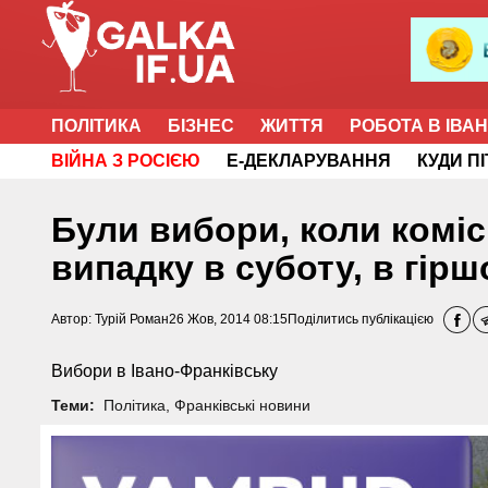
ПОЛІТИКА
БІЗНЕС
ЖИТТЯ
РОБОТА В ІВА
ВІЙНА З РОСІЄЮ
Е-ДЕКЛАРУВАННЯ
КУДИ П
Були вибори, коли коміс
випадку в суботу, в гір
Автор:
Турій Роман
26 Жов, 2014 08:15
Поділитись публікацією
Вибори в Івано-Франківську
Теми:
Політика
,
Франківські новини