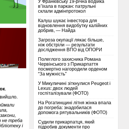
У Франківську 19-річна водійка
в’їхала в паркан: патрульні
склали адмінпротокол
Калуш шукає інвестора для
відновлення видобутку калійних
добрив, — Найда
Загроза окупації лякає більше,
ніж обстріли — результати
дослідження ВПО від ОПОРИ
Полеглого захисника Романа
Червінського з Прикарпаття
посмертно нагородили орденом
“За мужність”
У Микуличині зіткнулися Peugeot і
Lexus: двох людей
юк
.
госпіталізували (ФОТО)
 вийшло.
На Рогатинщині літня жінка впала
риймали
до погреба: знадобилася
шла,
допомога рятувальників (ФОТО)
закони,
н не треба
Судили прикарпатця, який
ібліотеку і
підробив документи про