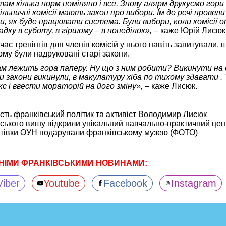
там кілька норм поміняно і все. Знову алярм друкуємо гори
льничні комісії мають закон про вибори. Їм до речі провели
и, як буде працювати система. Були вибори, коли комісії 
дку в суботу, в гіршому – в понеділок»,
– каже Юрій Лисюк
час тренінгів для членів комісій у нього навіть запитували, 
ому були надруковані старі закони.
ам лежить гора паперу. Ну що з ним робити? Викинути на
ви закони викинули, в макулатуру хіба по тихому здавати .
с і ввести мораторій на його зміну»,
– каже Лисюк.
ість франківський політик та активіст Володимир Лисюк
вського вишу відкрили унікальний навчально-практичний це
стівки ОУН подарували франківському музею (ФОТО)
НІМИ ФРАНКІВСЬКИМИ НОВИНАМИ:
Viber
Youtube
Facebook
Instagram