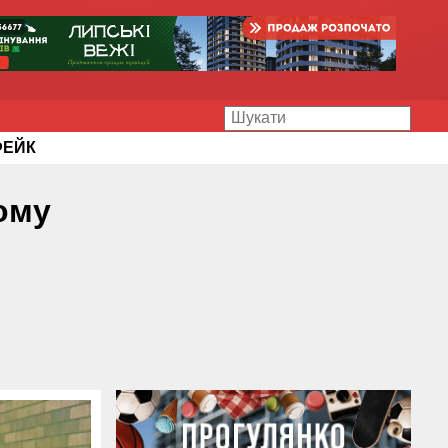
ФЕЙК
ому