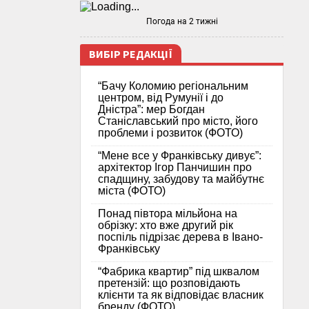
Погода на 2 тижні
ВИБІР РЕДАКЦІЇ
“Бачу Коломию регіональним
центром, від Румунії і до
Дністра”: мер Богдан
Станіславський про місто, його
проблеми і розвиток (ФОТО)
“Мене все у Франківську дивує”:
архітектор Ігор Панчишин про
спадщину, забудову та майбутнє
міста (ФОТО)
Понад півтора мільйона на
обрізку: хто вже другий рік
поспіль підрізає дерева в Івано-
Франківську
“Фабрика квартир” під шквалом
претензій: що розповідають
клієнти та як відповідає власник
бренду (ФОТО)