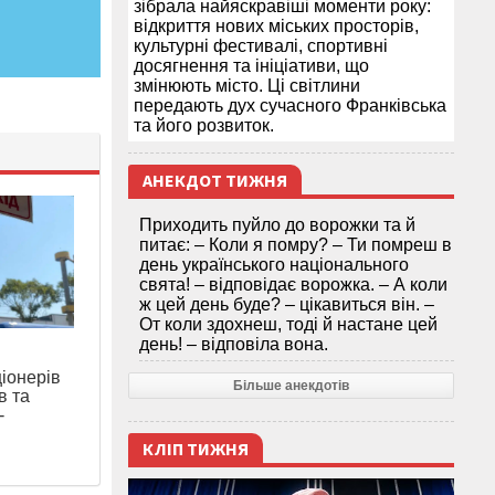
зібрала найяскравіші моменти року:
відкриття нових міських просторів,
культурні фестивалі, спортивні
досягнення та ініціативи, що
змінюють місто. Ці світлини
передають дух сучасного Франківська
та його розвиток.
АНЕКДОТ ТИЖНЯ
Приходить пуйло до ворожки та й
питає: – Коли я помру? – Ти помреш в
день українського національного
свята! – відповідає ворожка. – А коли
ж цей день буде? – цікавиться він. –
От коли здохнеш, тоді й настане цей
день! – відповіла вона.
ціонерів
Більше анекдотів
в та
-
КЛІП ТИЖНЯ