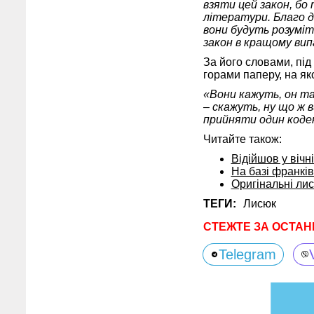
взяти цей закон, бо 
літератури. Благо ді
вони будуть розуміт
закон в кращому випа
За його словами, під 
горами паперу, на як
«Вони кажуть, он т
– скажуть, ну що ж 
прийняти один кодек
Читайте також:
Відійшов у вічн
На базі франкі
Оригінальні ли
ТЕГИ:
Лисюк
СТЕЖТЕ ЗА ОСТАН
Telegram