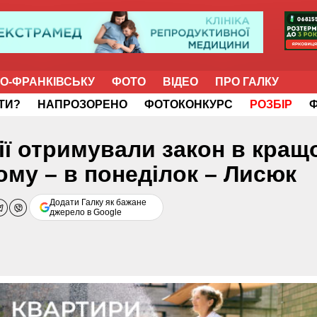
НО-ФРАНКІВСЬКУ
ФОТО
ВІДЕО
ПРО ГАЛКУ
ІТИ?
НАПРОЗОРЕНО
ФОТОКОНКУРС
РОЗБІР
ії отримували закон в кращ
шому – в понеділок – Лисюк
Додати Галку як бажане
джерело в Google