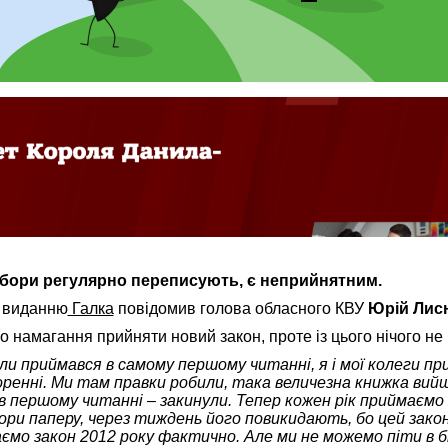
ибори регулярно переписують, є неприйнятним.
х виданню
Галка
повідомив голова обласного КВУ
Юрій Лис
о намагання прийняти новий закон, проте із цього нічого не
ли приймався в самому першому читанні, я і мої колеги п
оренні. Ми там правки робили, така величезна книжка вий
в першому читанні – закинули. Тепер кожен рік приймаємо 
гори паперу, через тиждень його повикидають, бо цей зако
аємо закон 2012 року фактично. Але ми не можемо піти в б