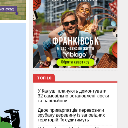
ТОП 10
У Калуші планують демонтувати
32 самовільно встановлені кіоски
та павільйони
Двоє прикарпатців перевозили
зрубану деревину із заповідних
територій: їх судитимуть