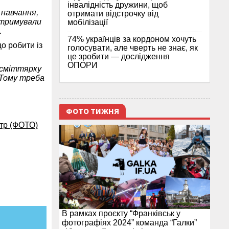
інвалідність дружини, щоб
 навчання,
отримати відстрочку від
отримували
мобілізації
.
74% українців за кордоном хочуть
що робити із
голосувати, але чверть не знає, як
це зробити — дослідження
ОПОРИ
 сміттярку
 Тому треба
ФОТО ТИЖНЯ
нтр (ФОТО)
В рамках проєкту “Франківськ у
фотографіях 2024” команда “Галки”