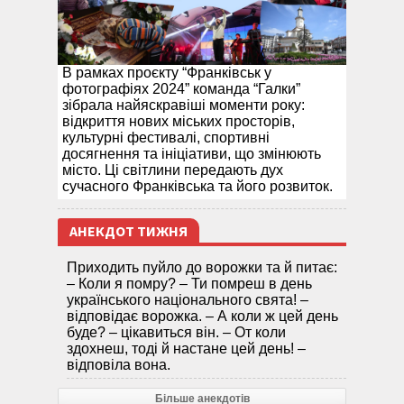
В рамках проєкту “Франківськ у
фотографіях 2024” команда “Галки”
зібрала найяскравіші моменти року:
відкриття нових міських просторів,
культурні фестивалі, спортивні
досягнення та ініціативи, що змінюють
місто. Ці світлини передають дух
сучасного Франківська та його розвиток.
АНЕКДОТ ТИЖНЯ
Приходить пуйло до ворожки та й питає:
– Коли я помру? – Ти помреш в день
українського національного свята! –
відповідає ворожка. – А коли ж цей день
буде? – цікавиться він. – От коли
здохнеш, тоді й настане цей день! –
відповіла вона.
Більше анекдотів