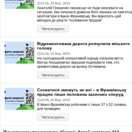
13:15, 23 Вер. 2014
Анатолій Гриценко сказав,що не буде реагувати на
ситуацію, яка склалася довкола його банера на пам’ятці
архітектури в Івано-Франківську. Він відносить цей
випадок до решти “поливання брудом”.
Читати далі
▸
Відремонтована дорога розчулила міського
голову
12:10, 23 Вер. 2014
На сьогоднішній оперативній нараді очільник міста
Віктор Анушкевичус вирішив подякувати тим, хто
зремонтував дорогу на вулиці Хоткевича.
Читати далі
▸
Сховатися зможуть не всі – в Франківську
працює лише половина захисних споруд
10:05, 23 Вер. 2014
В Івано-Франківську робочими є лише 37 з 52 сховищ
для громадян.
Читати далі
▸