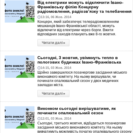
Від електрики можуть відключити Івано-
Франківську філію Концерну
радіомовлення, радіозв’язку та телебачення
13:16, 06 Жов. 2014
Концерн, який забезпечує телерадіомовленням
мешканців Івано-Франківської області, можуть
відключити від електрики через борги. Вжити
відповідних заходів планують вже 8-го жовтня.
Читати далі
▸
Сьогодні, 3 жовтня, увімкнуть тепло в
пологових будинках Івано-Франківська
14:15, 03 Жов. 2014
Щойно завершилося позачергове засідання міського
виконавчого комітету. На ньому вирішували, чи
починати опалювальний сезон у двох медичних
закладах міста.
Читати далі
▸
Виконком сьогодні вирішуватиме, як
починати опалювальний сезон
12:01, 03 Жов. 2014
Сьогодні, третього жовтня, відбудеться позачергове
засідання міського виконавчого комітету. На ньому
вивчатимуть можливість початку опалювального сезону