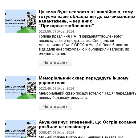
Ця зима буде непростою і аварійною, тому
готуємо наше обладнання до максимальних
навантажень, – керівник
“Прикарпаттяобленерго”
13:56, 07 Жов. 2014
Голова правління ПАТ “Прикарпаттяобленерго”
поспілкувався з представника Спеціальної
моніторингової місії ОБСЄ в Україні. Вони 6 жовтня
відвідали енергокомпанію й обговорили загрози, які
очікують на неї.
Читати далі
▸
Меморіальний сквер передадуть іншому
управителю
12:46, 07 Жов. 2014
Меморіальний сквер позаду готелю “Надія” передадуть
новому балансоутримувачу.
Читати далі
▸
Анушкевичус впевнений, що Острів кохання
розбили не пенсіонери
08:47, 07 Жов. 2014
Міський голова Віктор Анушкевичус зізнався, що