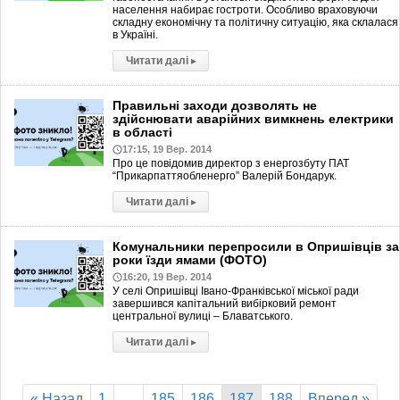
населення набирає гостроти. Особливо враховуючи
складну економічну та політичну ситуацію, яка склалася
в Україні.
Читати далі
▸
Правильні заходи дозволять не
здійснювати аварійних вимкнень електрики
в області
17:15, 19 Вер. 2014
Про це повідомив директор з енергозбуту ПАТ
“Прикарпаттяобленерго” Валерій Бондарук.
Читати далі
▸
Комунальники перепросили в Опришівців за
роки їзди ямами (ФОТО)
16:20, 19 Вер. 2014
У селі Опришівці Івано-Франківської міської ради
завершився капітальний вибірковий ремонт
центральної вулиці – Блаватського.
Читати далі
▸
« Назад
1
…
185
186
187
188
Вперед »