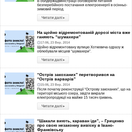
В облдержадміністрації обговорили питання
безперебійного постачання електроенергії в осінньо-
зимовий період.
Читати далі
▸
На щойно відремонтованій дорозі міста вже
ганяють “шумахери”
17:06, 23 Вер. 2014
Щойно відремонтовану вулицю Хоткевича одразу ж
облюбували місцеві “шумахери”.
Читати далі
▸
“Острів закоханих” перетворився на
“Острів варварів”
15:06, 23 Вер. 2014
Після початку реконструкції “Острову закоханих”, що на
території міського озера, звідти викрали
електропродукції на майже 15 тисяч гривень.
Читати далі
▸
“Шакали виють, караван іде”, – Гриценко
про свою незаконну вивіску в Івано-
Франківську