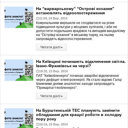
На “варварському” “Острові кохання”
встановлять відеоспостереження
11:04, 24 Вер. 2014
Комунальники вирішили не сподіватися на різке
підвищення культури у місцевих хуліганів, і аби не
допустити подальших крадіжок та випадків вандалізму
на “Острівці кохання” в міському парку, на ньому
запровадять відеоспостереження.
Читати далі
▸
На Київщині починають відключення світла.
Івано-Франківськ на черзі?
19:32, 23 Вер. 2014
ПАТ “Київобленерго” починає аварійні відключення
через дефіцит електроенергії. Як стало відомо Галці
ближчими днями аналогічні заходи запровадить
“Прикарпаттяобленерго”.
Читати далі
▸
На Бурштинській ТЕС планують замінити
обладнання для кращої роботи в холодну
пору року
18:16, 23 Вер. 2014