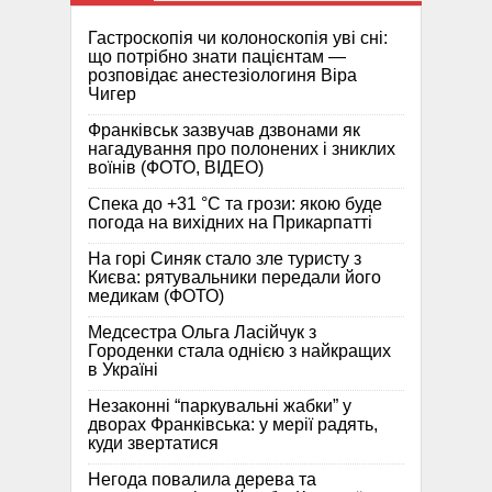
Гастроскопія чи колоноскопія уві сні:
що потрібно знати пацієнтам —
розповідає анестезіологиня Віра
Чигер
Франківськ зазвучав дзвонами як
нагадування про полонених і зниклих
воїнів (ФОТО, ВІДЕО)
Спека до +31 °C та грози: якою буде
погода на вихідних на Прикарпатті
На горі Синяк стало зле туристу з
Києва: рятувальники передали його
медикам (ФОТО)
Медсестра Ольга Ласійчук з
Городенки стала однією з найкращих
в Україні
Незаконні “паркувальні жабки” у
дворах Франківська: у мерії радять,
куди звертатися
Негода повалила дерева та