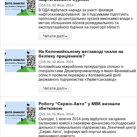
16:51, 02 Жов. 2014
В ОДА відбулася нарада за участі фахівців
нафтогазовидобування. За її підсумками підготують
пропозиції до центральних органів виконавчої влади з
метою збільшення обсягів розвідувального та
експлуатаційного буріння на території області.
Читати далі
▸
На Коломийському ветзаводі чхали на
безпеку працівників?
16:30, 02 Жов. 2014
Коломийська міжрайонна прокуратура спільно із
спеціалістами Держгірпромнагляду в Івано-Франківській
області провели перевірку у Коломийській філії
державного підприємства «Укрветсанзавод».
Читати далі
▸
Роботу “Сервіс-Авто” у МВК визнали
збитковою
21:10, 01 Жов. 2014
Сьогодні, 1 жовтня 2014 року відбулося засідання
балансової комісії з перевірки фінансово-господарської
діяльності комунального підприємства „Технічний центр
„Сервіс-Авто”, інформує веб-портал міського
виконавчого комітету.