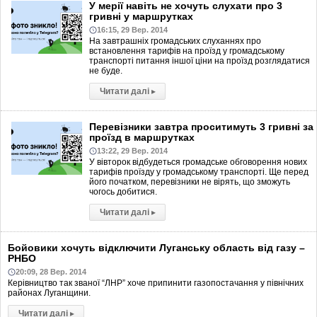
У мерії навіть не хочуть слухати про 3
гривні у маршрутках
16:15, 29 Вер. 2014
На завтрашніх громадських слуханнях про
встановлення тарифів на проїзд у громадському
транспорті питання іншої ціни на проїзд розглядатися
не буде.
Читати далі
▸
Перевізники завтра проситимуть 3 гривні за
проїзд в маршрутках
13:22, 29 Вер. 2014
У вівторок відбудеться громадське обговорення нових
тарифів проїзду у громадському транспорті. Ще перед
його початком, перевізники не вірять, що зможуть
чогось добитися.
Читати далі
▸
Бойовики хочуть відключити Луганську область від газу –
РНБО
20:09, 28 Вер. 2014
Керівництво так званої “ЛНР” хоче припинити газопостачання у північних
районах Луганщини.
Читати далі
▸