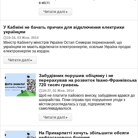
в місті.
Читати далі
▸
У Кабміні не бачать причин для відключення електрики
українцям
10:16, 03 Жов. 2014
Міністр Кабінету міністрів України Остап Семерак переконаний, що
українцям не мають відключати електроенергію, оскільки Україна продає
електроенергію за кордон.
Читати далі
▸
Забудівник порушив обіцянку і не
перерахував на розвиток Івано-Франківська
720 тисяч гривень
18:37, 02 Жов. 2014
Щоб не платити пайового внеску, забудівник вдався до
шахрайства. Поки справа про порушення угоди з
містом розглядалась у суді, підприємство
самоліквідувалося.
Читати далі
▸
На Прикарпатті хочуть збільшити обсяги
нафтогазового буріння