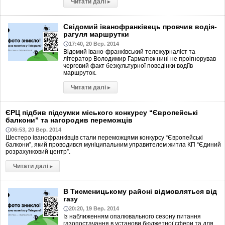
Читати далі
▸
Свідомий іванофранківець провчив водія-
рагуля маршрутки
17:40, 20 Вер. 2014
Відомий івано-франківський тележурналіст та
літератор Володимир Гарматюк нині не проігнорував
черговий факт безкультурної поведінки водіїв
маршруток.
Читати далі
▸
ЄРЦ підбив підсумки міського конкурсу “Європейські
балкони” та нагородив переможців
06:53, 20 Вер. 2014
Шестеро іванофранківців стали переможцями конкурсу “Європейські
балкони”, який проводився муніципальним управителем житла КП “Єдиний
розрахунковий центр”.
Читати далі
▸
В Тисменицькому районі відмовляться від
газу
20:20, 19 Вер. 2014
Із наближенням опалювального сезону питання
газопостачання в установи бюджетної сфери та для