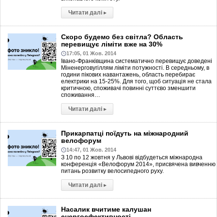
Читати далі
▸
Скоро будемо без світла? Область
перевищує ліміти вже на 30%
17:05, 01 Жов. 2014
Івано-Франківщина систематично перевищує доведені
Міненерговугіллям ліміти потужності. В середньому, в
години пікових навантажень, область перебирає
електрики на 15-25%. Для того, щоб ситуація не стала
критичною, споживачі повинні суттєво зменшити
споживання…
Читати далі
▸
Прикарпатці поїдуть на міжнародний
велофорум
14:47, 01 Жов. 2014
З 10 по 12 жовтня у Львові відбудеться міжнародна
конференція «Велофорум 2014», присвячена вивченню
питань розвитку велосипедного руху.
Читати далі
▸
Насалик вчитиме калушан
енергоефективності