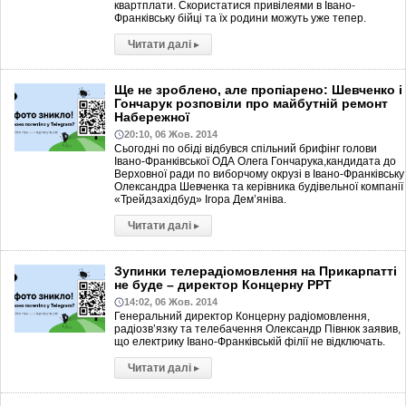
квартплати. Скористатися привілеями в Івано-
Франківську бійці та їх родини можуть уже тепер.
Читати далі
▸
Ще не зроблено, але пропіарено: Шевченко і
Гончарук розповіли про майбутній ремонт
Набережної
20:10, 06 Жов. 2014
Сьогодні по обіді відбувся спільний брифінг голови
Івано-Франківської ОДА Олега Гончарука,кандидата до
Верховної ради по виборчому окрузі в Івано-Франківську
Олександра Шевченка та керівника будівельної компанії
«Трейдзахідбуд» Ігора Дем’яніва.
Читати далі
▸
Зупинки телерадіомовлення на Прикарпатті
не буде – директор Концерну РРТ
14:02, 06 Жов. 2014
Генеральний директор Концерну радіомовлення,
радіозв’язку та телебачення Олександр Півнюк заявив,
що електрику Івано-Франківській філії не відключать.
Читати далі
▸