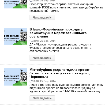
10:56, 26 Вер. 2014
Оператор газотранспортної системи Угорщини
компанія FGSZ призупинив поставки газу до України на
невизначений термін.
Читати далі
▸
В Івано-Франківську проходить
реконструкція мереж зовнішнього
освітлення
19:48, 25 Вер. 2014
ДП «Міськсвітло» проводить реконструкцію та
будівництво мереж зовнішнього освітлення та
світлофорних об’єктів.
Читати далі
▸
Містобудівна рада погодила проект
багатоповерхівки у сквері на вулиці
Чорновола
18:18, 25 Вер. 2014
Лише з третього разу в Департаменті архітектури МВК
підтримали проект 12-ти поверхового будинку за
адресою вул. Чорновола 114-120 в Івано-Франківську.
Читати далі
▸