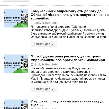
Комунальники відремонтують дорогу до
Обласної лікарні і планують запустити по ній
тролейбус
16:00, 26 Вер. 2014
Як повідомив Галці директор ТОВ “Івано-
Франківськавтодор” Андрій Шуневич, ближчими днями
буде виконано вибірковий капітальний ремонт вулиці
Федьковича на ділянці від Пасічної до Обласної лікарні.
Читати далі
▸
Містобудівна рада рекомендує сестрам-
мироносицям розібрати паркан монастиря
12:13, 26 Вер. 2014
В Івано-Франківську на вулиці Кондукторській
збираються спорудити каплицю. Замовник –
Згромадження сестер мироносиць під покровом святої
Марії – Магдалини. На представленні проекту споруди
в містобудівній раді до нього було кілька…
Читати далі
▸
Угорщина призупинила постачання газу до
України