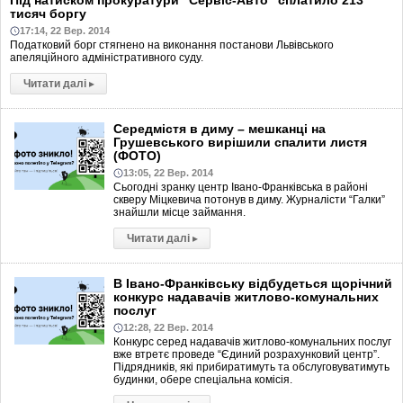
Під натиском прокуратури “Сервіс-Авто” сплатило 213
тисяч боргу
17:14, 22 Вер. 2014
Податковий борг стягнено на виконання постанови Львівського
апеляційного адміністративного суду.
Читати далі
▸
Середмістя в диму – мешканці на
Грушевського вирішили спалити листя
(ФОТО)
13:05, 22 Вер. 2014
Сьогодні зранку центр Івано-Франківська в районі
скверу Міцкевича потонув в диму. Журналісти “Галки”
знайшли місце займання.
Читати далі
▸
В Івано-Франківську відбудеться щорічний
конкурс надавачів житлово-комунальних
послуг
12:28, 22 Вер. 2014
Конкурс серед надавачів житлово-комунальних послуг
вже втретє проведе “Єдиний розрахунковий центр”.
Підрядників, які прибиратимуть та обслуговуватимуть
будинки, обере спеціальна комісія.