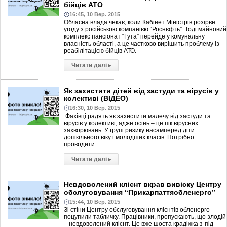
бійців АТО
16:45, 10 Вер. 2015
Обласна влада чекає, коли Кабінет Міністрів розірве
угоду з російською компанією “Роснєфть”. Тоді майновий
комплекс пансіонат “Гута” перейде у комунальну
власність області, а це частково вирішить проблему із
реабілітацією бійців АТО.
Читати далі
▸
Як захистити дітей від застуди та вірусів у
колективі (ВІДЕО)
16:30, 10 Вер. 2015
Фахівці радять як захистити малечу від застуди та
вірусів у колективі, адже осінь – це пік вірусних
захворювань. У групі ризику насамперед діти
дошкільного віку і молодших класів. Потрібно
проводити…
Читати далі
▸
Невдоволений клієнт вкрав вивіску Центру
обслуговування “Прикарпаттяобленерго”
15:44, 10 Вер. 2015
Зі стіни Центру обслуговування клієнтів обленерго
поцупили табличку. Працівники, пропускають, що злодій
– невдоволений клієнт. Це вже шоста крадіжка з-під