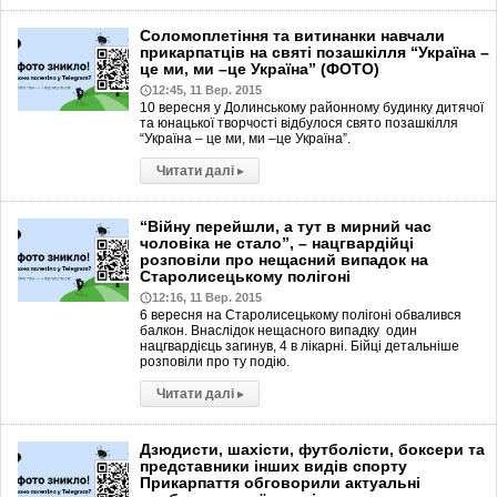
Соломоплетіння та витинанки навчали
прикарпатців на святі позашкілля “Україна –
це ми, ми –це Україна” (ФОТО)
12:45, 11 Вер. 2015
10 вересня у Долинському районному будинку дитячої
та юнацької творчості відбулося свято позашкілля
“Україна – це ми, ми –це Україна”.
Читати далі
▸
“Війну перейшли, а тут в мирний час
чоловіка не стало”, – нацгвардійці
розповіли про нещасний випадок на
Старолисецькому полігоні
12:16, 11 Вер. 2015
6 вересня на Старолисецькому полігоні обвалився
балкон. Внаслідок нещасного випадку один
нацгвардієць загинув, 4 в лікарні. Бійці детальніше
розповіли про ту подію.
Читати далі
▸
Дзюдисти, шахісти, футболісти, боксери та
представники інших видів спорту
Прикарпаття обговорили актуальні