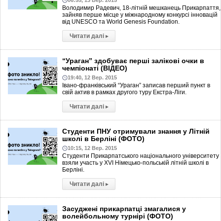
06:55, 13 Вер. 2015
Володимир Радевич, 18-літній мешканець Прикарпаття,
зайняв перше місце у міжнародному конкурсі інновацій
від UNESCO та World Genesis Foundation.
Читати далі
▸
“Ураган” здобуває перші залікові очки в
чемпіонаті (ВІДЕО)
19:40, 12 Вер. 2015
Івано-франківський “Ураган” записав перший пункт в
свій актив в рамках другого туру Екстра-Ліги.
Читати далі
▸
Студенти ПНУ отримували знання у Літній
школі в Берліні (ФОТО)
10:15, 12 Вер. 2015
Студенти Прикарпатського національного університету
взяли участь у XVI Німецько-польській літній школі в
Берліні.
Читати далі
▸
Засуджені прикарпатці змагалися у
волейбольному турнірі (ФОТО)