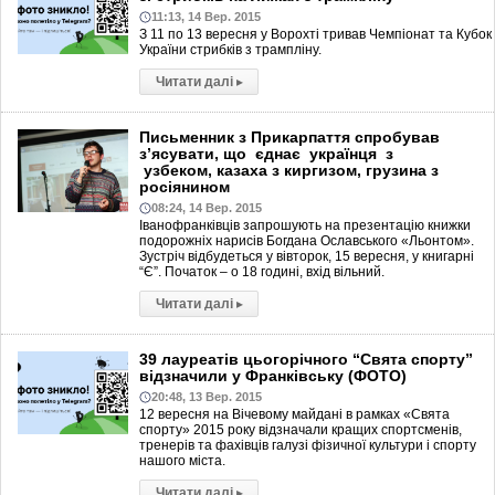
11:13, 14 Вер. 2015
З 11 по 13 вересня у Ворохті тривав Чемпіонат та Кубок
України стрибків з трампліну.
Читати далі
▸
Письменник з Прикарпаття спробував
з’ясувати, що єднає українця з
узбеком, казаха з киргизом, грузина з
росіянином
08:24, 14 Вер. 2015
Іванофранківців запрошують на презентацію книжки
подорожніх нарисів Богдана Ославського «Льонтом».
Зустріч відбудеться у вівторок, 15 вересня, у книгарні
“Є”. Початок – о 18 годині, вхід вільний.
Читати далі
▸
39 лауреатів цьогорічного “Свята спорту”
відзначили у Франківську (ФОТО)
20:48, 13 Вер. 2015
12 вересня на Вічевому майдані в рамках «Свята
спорту» 2015 року відзначали кращих спортсменів,
тренерів та фахівців галузі фізичної культури і спорту
нашого міста.
Читати далі
▸