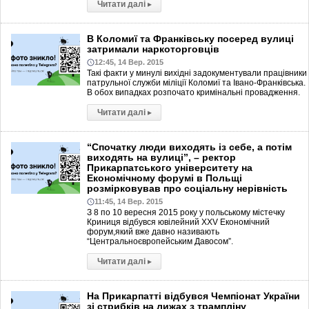
Читати далі
▸
В Коломиї та Франківську посеред вулиці
затримали наркоторговців
12:45, 14 Вер. 2015
Такі факти у минулі вихідні задокументували працівники
патрульної служби міліції Коломиї та Івано-Франківська.
В обох випадках розпочато кримінальні провадження.
Читати далі
▸
“Спочатку люди виходять із себе, а потім
виходять на вулиці”, – ректор
Прикарпатського університету на
Економічному форумі в Польщі
розмірковував про соціальну нерівність
11:45, 14 Вер. 2015
З 8 по 10 вересня 2015 року у польському містечку
Криниця відбувся ювілейний XXV Економічний
форум,який вже давно називають
“Центральноєвропейським Давосом”.
Читати далі
▸
На Прикарпатті відбувся Чемпіонат України
зі стрибків на лижах з трампліну