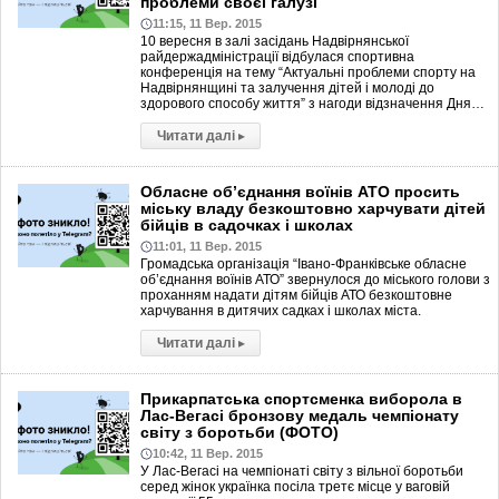
проблеми своєї галузі
11:15, 11 Вер. 2015
10 вересня в залі засідань Надвірнянської
райдержадміністрації відбулася спортивна
конференція на тему “Актуальні проблеми спорту на
Надвірнянщині та залучення дітей і молоді до
здорового способу життя” з нагоди відзначення Дня…
Читати далі
▸
Обласне об’єднання воїнів АТО просить
міську владу безкоштовно харчувати дітей
бійців в садочках і школах
11:01, 11 Вер. 2015
Громадська організація “Івано-Франківське обласне
об’єднання воїнів АТО” звернулося до міського голови з
проханням надати дітям бійців АТО безкоштовне
харчування в дитячих садках і школах міста.
Читати далі
▸
Прикарпатська спортсменка виборола в
Лас-Вегасі бронзову медаль чемпіонату
світу з боротьби (ФОТО)
10:42, 11 Вер. 2015
У Лас-Вегасі на чемпіонаті світу з вільної боротьби
серед жінок українка посіла третє місце у ваговій