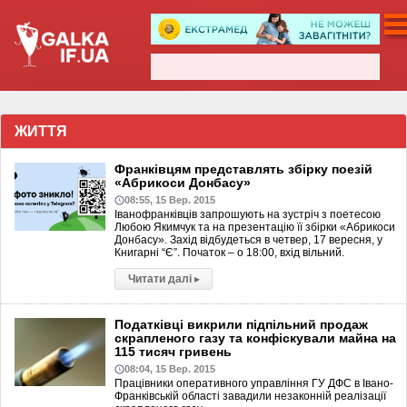
ЖИТТЯ
Франківцям представлять збірку поезій
«Абрикоси Донбасу»
08:55, 15 Вер. 2015
Іванофранківців запрошують на зустріч з поетесою
Любою Якимчук та на презентацію її збірки «Абрикоси
Донбасу». Захід відбудеться в четвер, 17 вересня, у
Книгарні “Є”. Початок – о 18:00, вхід вільний.
Читати далі
▸
Податківці викрили підпільний продаж
скрапленого газу та конфіскували майна на
115 тисяч гривень
08:04, 15 Вер. 2015
Працівники оперативного управління ГУ ДФС в Івано-
Франківській області завадили незаконній реалізації