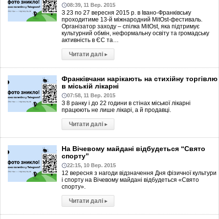
08:39, 11 Вер. 2015
З 23 по 27 вересня 2015 р. в Івано-Франківську
проходитиме 13-й міжнародний MitOst-фестиваль.
Організатор заходу – спілка MitOst, яка підтримує
культурний обмін, неформальну освіту та громадську
активність в ЄС та…
Читати далі
▸
Франківчани нарікають на стихійну торгівлю
в міській лікарні
07:58, 11 Вер. 2015
З 8 ранку і до 22 години в стінах міської лікарні
працюють не лише лікарі, а й продавці.
Читати далі
▸
На Вічевому майдані відбудеться “Свято
спорту”
22:15, 10 Вер. 2015
12 вересня з нагоди відзначення Дня фізичної культури
і спорту на Вічевому майдані відбудеться «Свято
спорту».
Читати далі
▸