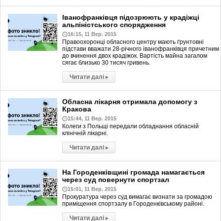
Іванофранківця підозрюють у крадіжці
альпіністського спорядження
16:15, 11 Вер. 2015
Правоохоронці обласного центру мають ґрунтовні
підстави вважати 28-річного іванофранківця причетним
до вчинення двох крадіжок. Вартість майна загалом
сягає близько 30 тисяч гривень.
Читати далі
▸
Обласна лікарня отримала допомогу з
Кракова
15:44, 11 Вер. 2015
Колеги з Польщі передали обладнання обласній
клінічній лікарні.
Читати далі
▸
На Городенківщині громада намагається
через суд повернути спортзал
15:01, 11 Вер. 2015
Прокуратура через суд вимагає визнати за громадою
приміщення спортзалу в Городенківському районі.
Читати далі
▸