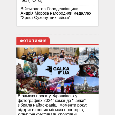
№1 (ФОТО)
Військового з Городенківщини
Андрія Мороза нагородили медаллю
“Хрест Сухопутних військ”
ФОТО ТИЖНЯ
В рамках проєкту “Франківськ у
фотографіях 2024” команда “Галки”
зібрала найяскравіші моменти року:
відкриття нових міських просторів,
культурні фестивалі, спортивні