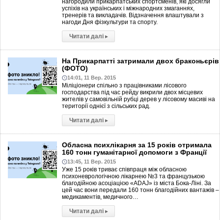
нагородили прикарпатських спортсменів, які досягли
успіхів на українських і міжнародних змаганнях,
тренерів та викладачів. Відзначення влаштували з
нагоди Дня фізкультури та спорту.
Читати далі
▸
На Прикарпатті затримали двох браконьєрів
(ФОТО)
14:01, 11 Вер. 2015
Міліціонери спільно з працівниками лісового
господарства під час рейду викрили двох місцевих
жителів у самовільній рубці дерев у лісовому масиві на
території однієї з сільських рад.
Читати далі
▸
Обласна психлікарня за 15 років отримала
160 тонн гуманітарної допомоги з Франції
13:45, 11 Вер. 2015
Уже 15 років триває співпраця між обласною
психоневрологічною лікарнею №3 та французькою
благодійною асоціацією «ADAJ» із міста Бока-Ліні. За
цей час вони передали 160 тонн благодійних вантажів –
медикаментів, медичного…
Читати далі
▸