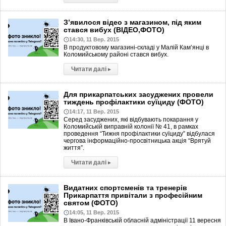
З’явилося відео з магазином, під яким
стався вибух (ВІДЕО,ФОТО)
14:30, 11 Вер. 2015
В продуктовому магазині-складі у Малій Кам’янці в
Коломийському районі стався вибух.
Читати далі
▸
Для прикарпатських засуджених провели
тиждень профілактики суїциду (ФОТО)
14:17, 11 Вер. 2015
Серед засуджених, які відбувають покарання у
Коломийській виправній колонії № 41, в рамках
проведення “Тижня профілактики суїциду” відбулася
чергова інформаційно-просвітницька акція “Врятуй
життя”.
Читати далі
▸
Видатних спортсменів та тренерів
Прикарпаття привітали з професійним
святом (ФОТО)
14:05, 11 Вер. 2015
В Івано-Франківській обласній адміністрації 11 вересня