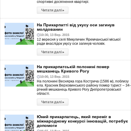
спортивні досягнення квартирі.
Читати далі
▸
На Прикарпатті від укусу оси загинув
молдованин
10:30, 13 Вер. 2015
12 вересня у селі Микуличин Яремчанської міської
ради внаслідок укусу оси загинув чоловік.
Читати далі
▸
На прикарпатській полонині помер
мешканець Кривого Рогу
10:00, 13 Вер. 2015
На полонині Веснярка гора Кострича (1586 м), поблизу
ела. Красник Верховинського району помер турист – 34-
річний мешканець Кривого Рогу Дніпропетровської
області.
Читати далі
▸
Юний прикарпатець, який переміг в
міжнародному конкурсі інновацій, потребує
допомоги