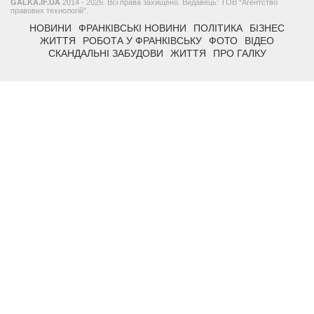
GALKA.IF.UA
2014 - 2026. Всі права захищено. Видавець: ТОВ "Агентство
правових технологій".
НОВИНИ
ФРАНКІВСЬКІ НОВИНИ
ПОЛІТИКА
БІЗНЕС
ЖИТТЯ
РОБОТА У ФРАНКІВСЬКУ
ФОТО
ВІДЕО
СКАНДАЛЬНІ ЗАБУДОВИ
ЖИТТЯ
ПРО ГАЛКУ