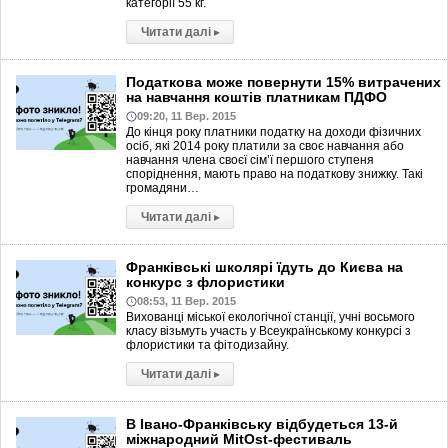
категорії 55 кг.
Читати далі
▸
Податкова може повернути 15% витрачених
на навчання коштів платникам ПДФО
09:20, 11 Вер. 2015
До кінця року платники податку на доходи фізичних
осіб, які 2014 року платили за своє навчання або
навчання члена своєї сім’ї першого ступеня
споріднення, мають право на податкову знижку. Такі
громадяни…
Читати далі
▸
Франківські школярі їдуть до Києва на
конкурс з флористики
08:53, 11 Вер. 2015
Вихованці міської екологічної станції, учні восьмого
класу візьмуть участь у Всеукраїнському конкурсі з
флористики та фітодизайну.
Читати далі
▸
В Івано-Франківську відбудеться 13-й
міжнародний MitOst-фестиваль