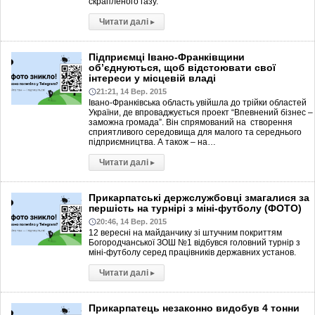
скрапленого газу.
Читати далі
▸
Підприємці Івано-Франківщини
об’єднуються, щоб відстоювати свої
інтереси у місцевій владі
21:21, 14 Вер. 2015
Івано-Франківська область увійшла до трійки областей
України, де впроваджується проект “Впевнений бізнес –
заможна громада”. Він спрямований на створення
сприятливого середовища для малого та середнього
підприємництва. А також – на…
Читати далі
▸
Прикарпатські держслужбовці змагалися за
першість на турнірі з міні-футболу (ФОТО)
20:46, 14 Вер. 2015
12 вересні на майданчику зі штучним покриттям
Богородчанської ЗОШ №1 відбувся головний турнір з
міні-футболу серед працівників державних установ.
Читати далі
▸
Прикарпатець незаконно видобув 4 тонни