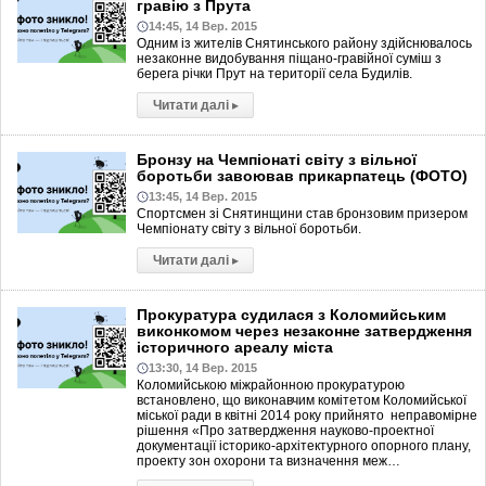
гравію з Прута
14:45, 14 Вер. 2015
Одним із жителів Снятинського району здійснювалось
незаконне видобування піщано-гравійної суміш з
берега річки Прут на території села Будилів.
Читати далі
▸
Бронзу на Чемпіонаті світу з вільної
боротьби завоював прикарпатець (ФОТО)
13:45, 14 Вер. 2015
Спортсмен зі Снятинщини став бронзовим призером
Чемпіонату світу з вільної боротьби.
Читати далі
▸
Прокуратура судилася з Коломийським
виконкомом через незаконне затвердження
історичного ареалу міста
13:30, 14 Вер. 2015
Коломийською міжрайонною прокуратурою
встановлено, що виконавчим комітетом Коломийської
міської ради в квітні 2014 року прийнято неправомірне
рішення «Про затвердження науково-проектної
документації історико-архітектурного опорного плану,
проекту зон охорони та визначення меж…