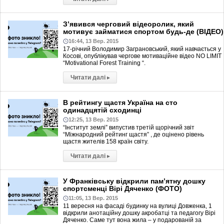
З’явився черговий відеоролик, який
мотивує займатися спортом будь-де (ВІДЕО)
16:44, 13 Вер. 2015
17-річний Володимир Заграновський, який навчається у
Косові, опублікував чергове мотиваційне відео NO LIMIT
“Motivational Forest Training “.
Читати далі
▸
В рейтингу щастя Україна на сто
одинадцятій сходинці
12:25, 13 Вер. 2015
“Інститут землі” випустив третій щорічний звіт
“Міжнародний рейтинг щастя” , де оцінено рівень
щастя жителів 158 країн світу.
Читати далі
▸
У Франківську відкрили пам’ятну дошку
спортсменці Вірі Дяченко (ФОТО)
11:05, 13 Вер. 2015
11 вересня на фасаді будинку на вулиці Довженка, 1
відкрили анотаційну дошку акробатці та педагогу Вірі
Дяченко. Саме тут вона жила – у подарованій за