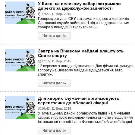
У Києві на великому хабарі затримали
директора Держслужби зайнятості
17:27, 11 Вер. 2015
Генпрокуратура і СБУ затримали одного з керівників
Державної служби зайнятості під час одержання ним
хабара у понад 600 тисяч гривень.
Читати далі
▸
Завтра на Вічевому майдані влаштують
Свято спорту
17:15, 11 Вер. 2015
12 вересня з нагоди відзначення Дня фізичної культури
і спорту на Вічевому майдані відбудеться «Свято
спорту».
Читати далі
▸
Для хворих тлумаччан організовують
перевезення до обласної лікарні
16:43, 11 Вер. 2015
У Тлумацькому районі організують підвіз на лікування
хворих з гострою нирковою недостатністю у відділення
інтенсивної терапії Івано-Франківської обласної лікарні.
Читати далі
▸