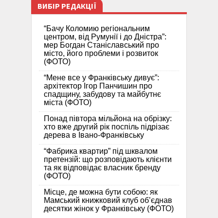
ВИБІР РЕДАКЦІЇ
“Бачу Коломию регіональним
центром, від Румунії і до Дністра”:
мер Богдан Станіславський про
місто, його проблеми і розвиток
(ФОТО)
“Мене все у Франківську дивує”:
архітектор Ігор Панчишин про
спадщину, забудову та майбутнє
міста (ФОТО)
Понад півтора мільйона на обрізку:
хто вже другий рік поспіль підрізає
дерева в Івано-Франківську
“Фабрика квартир” під шквалом
претензій: що розповідають клієнти
та як відповідає власник бренду
(ФОТО)
Місце, де можна бути собою: як
Мамський книжковий клуб об’єднав
десятки жінок у Франківську (ФОТО)