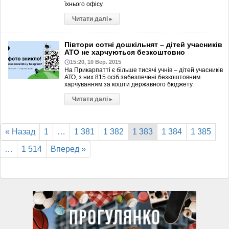
їхнього офісу.
Читати далі
▸
Півтори сотні дошкільнят – дітей учасників
АТО не харчуються безкоштовно
15:20, 10 Вер. 2015
На Прикарпатті є більше тисячі учнів – дітей учасників
АТО, з них 815 осіб забезпечені безкоштовним
харчуванням за кошти державного бюджету.
Читати далі
▸
« Назад
1
…
1 381
1 382
1 383
1 384
1 385
…
1 514
Вперед »