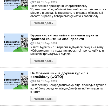
22:20, 11 Вер. 2015
10 вересня в приміщенні спорткомплексу
“Прикарпаття” підоблікові Коломийського районного та
міського підрозділів кримінально-виконавчої інспекції
області зіграли у товариському матчі з волейболу.
Читати далі
▸
Бурштинські активісти вчилися шукати
грантові кошти на свої проекти
21:16, 11 Вер. 2015
У місті Бурштин 10 вересня відбулася лекція на тему
«Оформлення та подання проектної пропозиції» для
місцевих громадських лідерів.
Читати далі
▸
На Франківщині відбувся турнір з
волейболу (ФОТО)
20:16, 11 Вер. 2015
10 вересня у Богородчанському ліцеї проходив турнір з
волейболу серед юнаків до Дня фізичної культури та
спорту.
Читати далі
▸