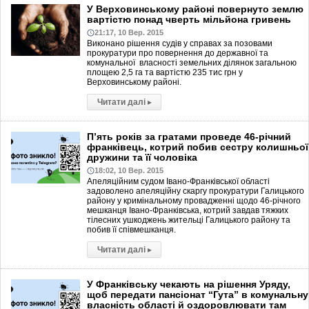
У Верховинському районі повернуто землю
вартістю понад чверть мільйона гривень
21:17, 10 Вер. 2015
Виконано рішення судів у справах за позовами
прокуратури про повернення до державної та
комунальної власності земельних ділянок загальною
площею 2,5 га та вартістю 235 тис грн у
Верховинському районі.
Читати далі
▸
П’ять років за гратами проведе 46-річний
франківець, котрий побив сестру колишньої
дружини та її чоловіка
18:02, 10 Вер. 2015
Апеляційним судом Івано-Франківської області
задоволено апеляційну скаргу прокуратури Галицького
району у кримінальному провадженні щодо 46-річного
мешканця Івано-Франківська, котрий завдав тяжких
тілесних ушкоджень жительці Галицького району та
побив її співмешканця.
Читати далі
▸
У Франківську чекають на рішення Уряду,
щоб передати пансіонат “Гута” в комунальну
власність області й оздоровлювати там