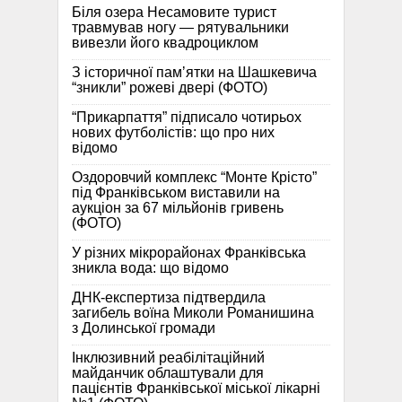
Біля озера Несамовите турист
травмував ногу — рятувальники
вивезли його квадроциклом
З історичної памʼятки на Шашкевича
“зникли” рожеві двері (ФОТО)
“Прикарпаття” підписало чотирьох
нових футболістів: що про них
відомо
Оздоровчий комплекс “Монте Крісто”
під Франківськом виставили на
аукціон за 67 мільйонів гривень
(ФОТО)
У різних мікрорайонах Франківська
зникла вода: що відомо
ДНК-експертиза підтвердила
загибель воїна Миколи Романишина
з Долинської громади
Інклюзивний реабілітаційний
майданчик облаштували для
пацієнтів Франківської міської лікарні