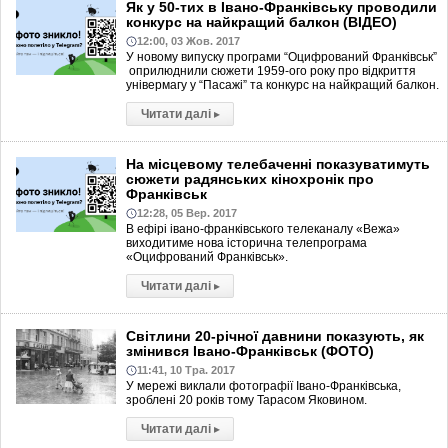
Як у 50-тих в Івано-Франківську проводили
конкурс на найкращий балкон (ВІДЕО)
12:00, 03 Жов. 2017
У новому випуску програми “Оцифрований Франківськ”
оприлюднили сюжети 1959-ого року про відкриття
універмагу у “Пасажі” та конкурс на найкращий балкон.
Читати далі
▸
На місцевому телебаченні показуватимуть
сюжети радянських кінохронік про
Франківськ
12:28, 05 Вер. 2017
В ефірі івано-франківського телеканалу «Вежа»
виходитиме нова історична телепрограма
«Оцифрований Франківськ».
Читати далі
▸
Світлини 20-річної давнини показують, як
змінився Івано-Франківськ (ФОТО)
11:41, 10 Тра. 2017
У мережі виклали фотографії Івано-Франківська,
зроблені 20 років тому Тарасом Яковином.
Читати далі
▸