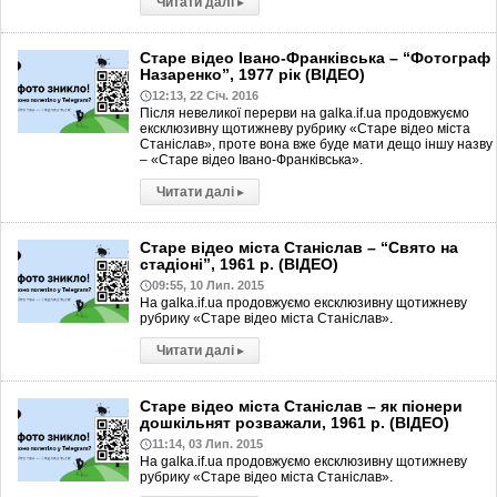
Читати далі
▸
Старе відео Івано-Франківська – “Фотограф
Назаренко”, 1977 рік (ВІДЕО)
12:13, 22 Січ. 2016
Після невеликої перерви на galka.if.ua продовжуємо
ексклюзивну щотижневу рубрику «Старе відео міста
Станіслав», проте вона вже буде мати дещо іншу назву
– «Старе відео Івано-Франківська».
Читати далі
▸
Старе відео міста Станіслав – “Свято на
стадіоні”, 1961 р. (ВІДЕО)
09:55, 10 Лип. 2015
На galka.if.ua продовжуємо ексклюзивну щотижневу
рубрику «Старе відео міста Станіслав».
Читати далі
▸
Старе відео міста Станіслав – як піонери
дошкільнят розважали, 1961 р. (ВІДЕО)
11:14, 03 Лип. 2015
На galka.if.ua продовжуємо ексклюзивну щотижневу
рубрику «Старе відео міста Станіслав».