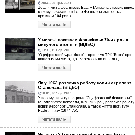
20:31, 09 Тра. 2021
До дня міста франківець Вадим Манжула створив відео,
в якому показано, як Івано-Франківськ змінюється
протягом 104 років.
Читати далі
▸
У мережі показали Франківськ 70-их років
минулого століття (ВІДЕО)
13:31, 15 Бер. 2019
“Оцифрований Франківськ” – програма ТРК “Вежа” про
наше з Вами місто, що збереглось на кіноплівці.
Читати далі
▸
Як у 1962 розпочав роботу новий аеропорт
Станіслава (ВІДЕО)
10:01, 26 Чер. 2018
У новому випуску програми “Оцифрований Франківськ”
каналу “Вежа” показали, як у 1962 році розпочав роботу
новий аеропорт Станіслава, а також життя інституту
Нафти і Газу (1974-75).
Читати далі
▸
Як понад 20 років тому обвалився Театр