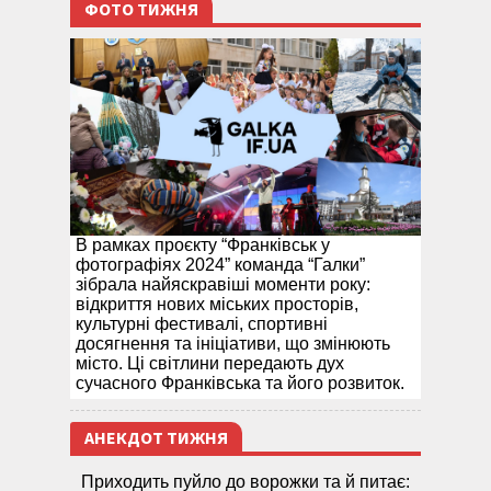
ФОТО ТИЖНЯ
В рамках проєкту “Франківськ у
фотографіях 2024” команда “Галки”
зібрала найяскравіші моменти року:
відкриття нових міських просторів,
культурні фестивалі, спортивні
досягнення та ініціативи, що змінюють
місто. Ці світлини передають дух
сучасного Франківська та його розвиток.
АНЕКДОТ ТИЖНЯ
Приходить пуйло до ворожки та й питає: