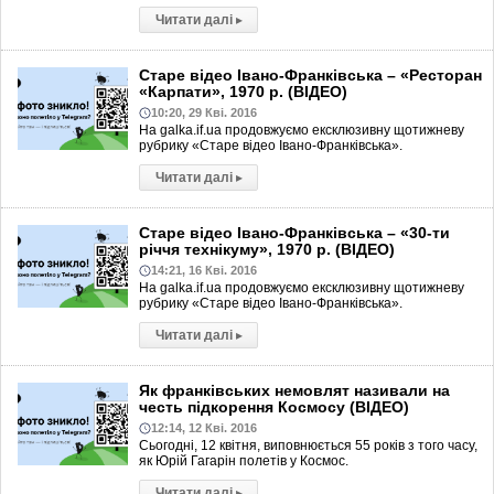
Читати далі
▸
Старе відео Івано-Франківська – «Ресторан
«Карпати», 1970 р. (ВІДЕО)
10:20, 29 Кві. 2016
На galka.if.ua продовжуємо ексклюзивну щотижневу
рубрику «Старе відео Івано-Франківська».
Читати далі
▸
Старе відео Івано-Франківська – «30-ти
річчя технікуму», 1970 р. (ВІДЕО)
14:21, 16 Кві. 2016
На galka.if.ua продовжуємо ексклюзивну щотижневу
рубрику «Старе відео Івано-Франківська».
Читати далі
▸
Як франківських немовлят називали на
честь підкорення Космосу (ВІДЕО)
12:14, 12 Кві. 2016
Сьогодні, 12 квітня, виповнюється 55 років з того часу,
як Юрій Гагарін полетів у Космос.
Читати далі
▸