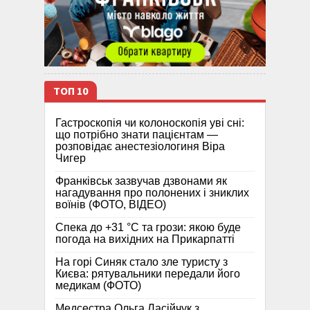
ТОП 10
Гастроскопія чи колоноскопія уві сні:
що потрібно знати пацієнтам —
розповідає анестезіологиня Віра
Чигер
Франківськ зазвучав дзвонами як
нагадування про полонених і зниклих
воїнів (ФОТО, ВІДЕО)
Спека до +31 °C та грози: якою буде
погода на вихідних на Прикарпатті
На горі Синяк стало зле туристу з
Києва: рятувальники передали його
медикам (ФОТО)
Медсестра Ольга Ласійчук з