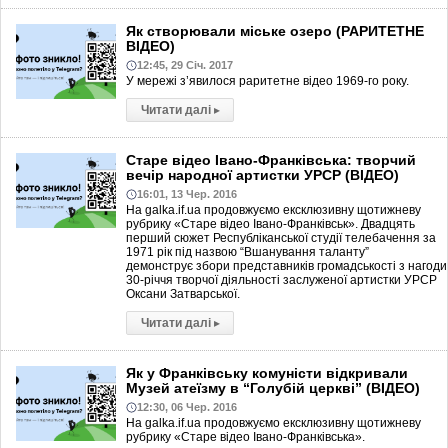
Як створювали міське озеро (РАРИТЕТНЕ
ВІДЕО)
12:45, 29 Січ. 2017
У мережі з’явилося раритетне відео 1969-го року.
Читати далі
▸
Старе відео Івано-Франківська: творчий
вечір народної артистки УРСР (ВІДЕО)
16:01, 13 Чер. 2016
На galka.if.ua продовжуємо ексклюзивну щотижневу
рубрику «Старе відео Івано-Франківськ». Двадцять
перший сюжет Республіканської студії телебачення за
1971 рік під назвою “Вшанування таланту”
демонструє збори представників громадськості з нагоди
30-річчя творчої діяльності заслуженої артистки УРСР
Оксани Затварської.
Читати далі
▸
Як у Франківську комуністи відкривали
Музей атеїзму в “Голубій церкві” (ВІДЕО)
12:30, 06 Чер. 2016
На galka.if.ua продовжуємо ексклюзивну щотижневу
рубрику «Старе відео Івано-Франківська».