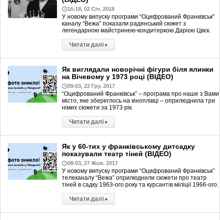
16:18, 02 Січ. 2018
У новому випуску програми “Оцифрований Франківськ”
каналу “Вежа” показали радянський сюжет з
легендарною майстринею-кондитеркою Дарією Цвєк.
Читати далі
▸
Як виглядали новорічні фігури біля ялинки
на Вічевому у 1973 році (ВІДЕО)
09:03, 22 Гру. 2017
“Оцифрований Франківськ” – програма про наше з Вами
місто, яке збереглось на кіноплівці – оприлюднила три
німих сюжети за 1973 рік.
Читати далі
▸
Як у 60-тих у франківському дитсадку
показували театр тіней (ВІДЕО)
08:03, 27 Жов. 2017
У новому випуску програми “Оцифрований Франківськ”
телеканалу “Вежа” оприлюднили сюжети про театр
тіней в садку 1963-ого року та курсантів міліції 1966-ого.
Читати далі
▸