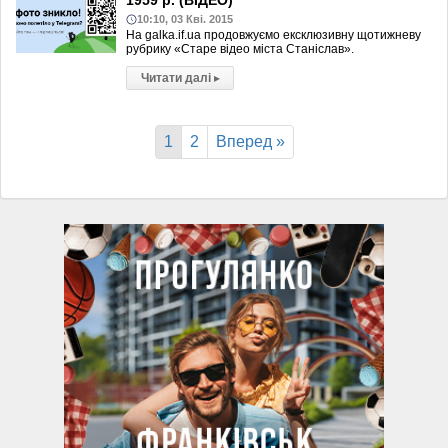
1959 р. (ВІДЕО)
10:10, 03 Кві. 2015
На galka.if.ua продовжуємо ексклюзивну щотижневу
рубрику «Старе відео міста Станіслав».
Читати далі
▸
1
2
Вперед »