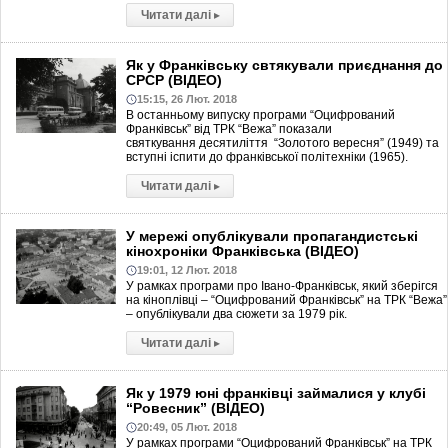
Читати далі
▸
Як у Франківську свтякували приєднання до
СРСР (ВІДЕО)
15:15, 26 Лют. 2018
В останньому випуску програми “Оцифрований
Франківськ” від ТРК “Вежа” показали
святкування десятиліття “Золотого вересня” (1949) та
вступні іспити до франківської політехніки (1965).
Читати далі
▸
У мережі опублікували пропагандистські
кінохроніки Франківська (ВІДЕО)
19:01, 12 Лют. 2018
У рамках програми про Івано-Франківськ, який зберігся
на кіноплівці – “Оцифрований Франківськ” на ТРК “Вежа”
– опублікували два сюжети за 1979 рік.
Читати далі
▸
Як у 1979 юні франківці займалися у клубі
“Ровесник” (ВІДЕО)
20:49, 05 Лют. 2018
У рамках програми “Оцифрований Франківськ” на ТРК