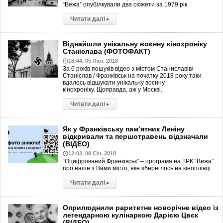
“Вежа” опубілкували два сюжети за 1979 рік.
Читати далі
▸
Віднайшли унікальну воєнну кінохроніку
Станіслава (ФОТОФАКТ)
18:44, 05 Лют. 2018
За 6 років пошуків відео з містом Станиславів/
Станіслав / Франківськ на початку 2018 року таки
вдалось відшукати унікальну воєнну
кінохроніку. Щоправда, аж у Москві.
Читати далі
▸
Як у Франківську пам’ятник Леніну
відкривали та першотравень відзначали
(ВІДЕО)
12:02, 09 Січ. 2018
“Оцифрований Франківськ” – програма на ТРК “Вежа”
про наше з Вами місто, яке збереглось на кіноплівці.
Читати далі
▸
Оприлюднили раритетне новорічне відео із
легендарною кулінаркою Дарією Цвєк
(ВІДЕО)