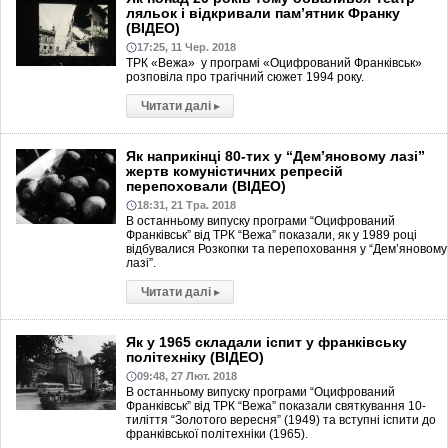
ляльок і відкривали пам’ятник Франку
(ВІДЕО)
17:25, 11 Чер. 2018
ТРК «Вежа» у програмі «Оцифрований Франківськ»
розповіла про трагічний сюжет 1994 року.
Читати далі
▸
Як наприкінці 80-тих у “Дем’яновому лазі”
жертв комуністичних репресій
перепоховали (ВІДЕО)
18:31, 21 Тра. 2018
В останньому випуску програми “Оцифрований
Франківськ” від ТРК “Вежа” показали, як у 1989 році
відбувалися Розкопки та перепоховання у “Дем’яновому
лазі”.
Читати далі
▸
Як у 1965 складали іспит у франківську
політехніку (ВІДЕО)
09:48, 27 Лют. 2018
В останньому випуску програми “Оцифрований
Франківськ” від ТРК “Вежа” показали святкування 10-
тиліття “Золотого вересня” (1949) та вступні іспити до
франківської політехніки (1965).