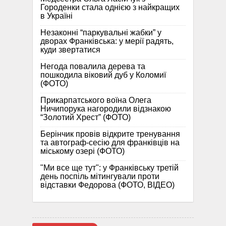
Городенки стала однією з найкращих
в Україні
Незаконні “паркувальні жабки” у
дворах Франківська: у мерії радять,
куди звертатися
Негода повалила дерева та
пошкодила віковий дуб у Коломиї
(ФОТО)
Прикарпатського воїна Олега
Ничипорука нагородили відзнакою
“Золотий Хрест” (ФОТО)
Берінчик провів відкрите тренування
та автограф-сесію для франківців на
міському озері (ФОТО)
"Ми все ще тут": у Франківську третій
день поспіль мітингували проти
відставки Федорова (ФОТО, ВІДЕО)