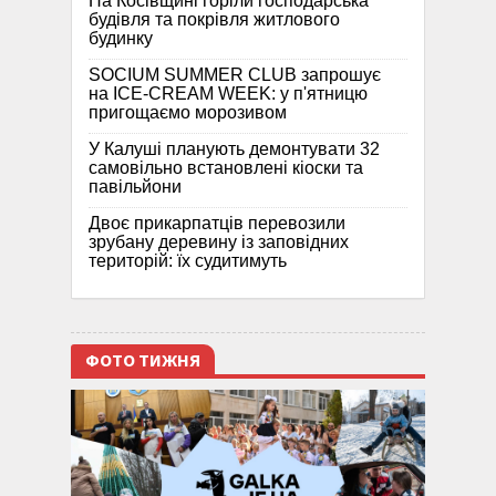
На Косівщині горіли господарська
будівля та покрівля житлового
будинку
SOCIUM SUMMER CLUB запрошує
на ICE-CREAM WEEK: у п'ятницю
пригощаємо морозивом
У Калуші планують демонтувати 32
самовільно встановлені кіоски та
павільйони
Двоє прикарпатців перевозили
зрубану деревину із заповідних
територій: їх судитимуть
ФОТО ТИЖНЯ