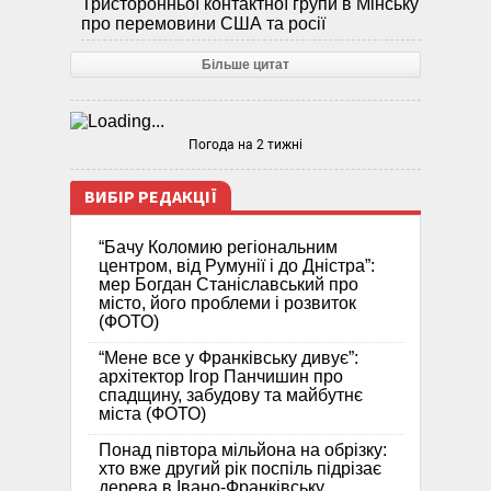
Тристоронньої контактної групи в Мінську
про перемовини США та росії
Більше цитат
Погода на 2 тижні
ВИБІР РЕДАКЦІЇ
“Бачу Коломию регіональним
центром, від Румунії і до Дністра”:
мер Богдан Станіславський про
місто, його проблеми і розвиток
(ФОТО)
“Мене все у Франківську дивує”:
архітектор Ігор Панчишин про
спадщину, забудову та майбутнє
міста (ФОТО)
Понад півтора мільйона на обрізку:
хто вже другий рік поспіль підрізає
дерева в Івано-Франківську