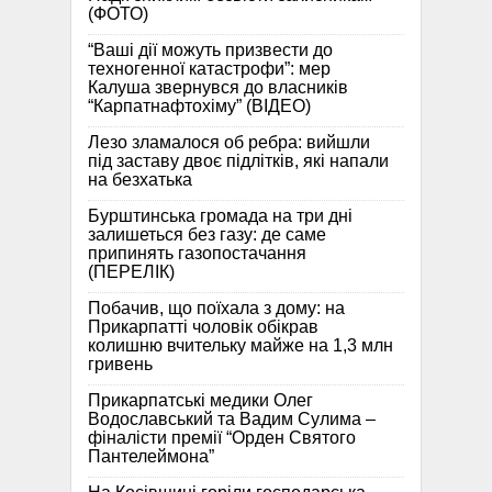
(ФОТО)
“Ваші дії можуть призвести до
техногенної катастрофи”: мер
Калуша звернувся до власників
“Карпатнафтохіму” (ВІДЕО)
Лезо зламалося об ребра: вийшли
під заставу двоє підлітків, які напали
на безхатька
Бурштинська громада на три дні
залишеться без газу: де саме
припинять газопостачання
(ПЕРЕЛІК)
Побачив, що поїхала з дому: на
Прикарпатті чоловік обікрав
колишню вчительку майже на 1,3 млн
гривень
Прикарпатські медики Олег
Водославський та Вадим Сулима –
фіналісти премії “Орден Святого
Пантелеймона”