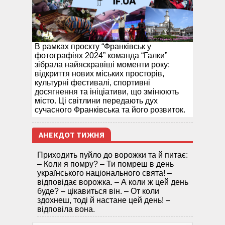
В рамках проєкту “Франківськ у
фотографіях 2024” команда “Галки”
зібрала найяскравіші моменти року:
відкриття нових міських просторів,
культурні фестивалі, спортивні
досягнення та ініціативи, що змінюють
місто. Ці світлини передають дух
сучасного Франківська та його розвиток.
АНЕКДОТ ТИЖНЯ
Приходить пуйло до ворожки та й питає:
– Коли я помру? – Ти помреш в день
українського національного свята! –
відповідає ворожка. – А коли ж цей день
буде? – цікавиться він. – От коли
здохнеш, тоді й настане цей день! –
відповіла вона.