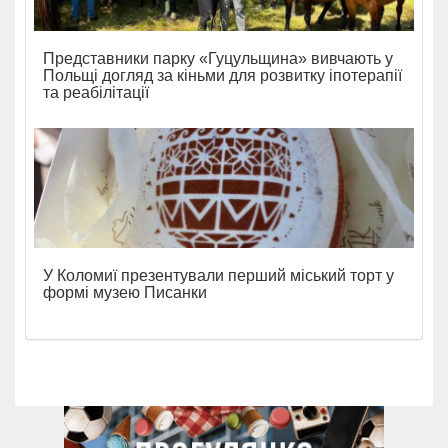
Представники парку «Гуцульщина» вивчають у
Польщі догляд за кіньми для розвитку іпотерапії
та реабілітації
У Коломиї презентували перший міський торт у
формі музею Писанки