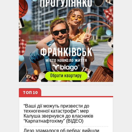
ТОП 10
“Ваші дії можуть призвести до
техногенної катастрофи”: мер
Калуша звернувся до власників
“Карпатнафтохіму” (ВІДЕО)
Лезо зламалося об ребра: вийшли