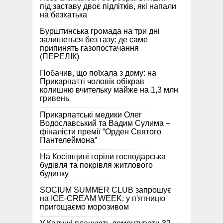
під заставу двоє підлітків, які напали
на безхатька
Бурштинська громада на три дні
залишеться без газу: де саме
припинять газопостачання
(ПЕРЕЛІК)
Побачив, що поїхала з дому: на
Прикарпатті чоловік обікрав
колишню вчительку майже на 1,3 млн
гривень
Прикарпатські медики Олег
Водославський та Вадим Сулима –
фіналісти премії “Орден Святого
Пантелеймона”
На Косівщині горіли господарська
будівля та покрівля житлового
будинку
SOCIUM SUMMER CLUB запрошує
на ICE-CREAM WEEK: у п'ятницю
пригощаємо морозивом