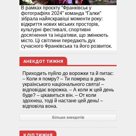
В рамках проєкту “Франківськ у
фотографіях 2024” команда “Галки”
зібрала найяскравіші моменти року:
відкриття нових міських просторів,
культурні фестивалі, спортивні
досягнення та ініціативи, що змінюють
місто. Ці світлини передають дух
сучасного Франківська та його розвиток.
АНЕКДОТ ТИЖНЯ
Приходить пуйло до ворожки та й питає:
– Коли я помру? – Ти помреш в день
українського національного свята! –
відповідає ворожка. – А коли ж цей день
буде? – цікавиться він. – От коли
здохнеш, тоді й настане цей день! –
відповіла вона.
Більше анекдотів
КЛІП ТИЖНЯ