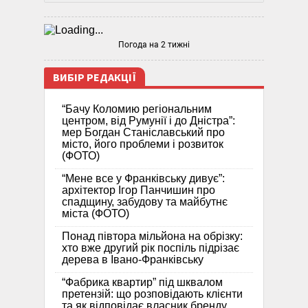
Погода на 2 тижні
ВИБІР РЕДАКЦІЇ
“Бачу Коломию регіональним
центром, від Румунії і до Дністра”:
мер Богдан Станіславський про
місто, його проблеми і розвиток
(ФОТО)
“Мене все у Франківську дивує”:
архітектор Ігор Панчишин про
спадщину, забудову та майбутнє
міста (ФОТО)
Понад півтора мільйона на обрізку:
хто вже другий рік поспіль підрізає
дерева в Івано-Франківську
“Фабрика квартир” під шквалом
претензій: що розповідають клієнти
та як відповідає власник бренду