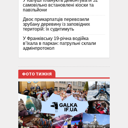
У Калуші планують демонтувати 32
самовільно встановлені кіоски та
павільйони
Двоє прикарпатців перевозили
зрубану деревину із заповідних
територій: їх судитимуть
У Франківську 19-річна водійка
в’їхала в паркан: патрульні склали
адмінпротокол
ФОТО ТИЖНЯ