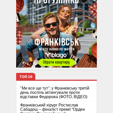
ТОП 10
"Ми все ще тут": у Франківську третій
день поспіль мітингували проти
відставки Федорова (ФОТО, ВІДЕО)
Франківський хірург Ростислав
Сабадош – фіналіст премії “Орден