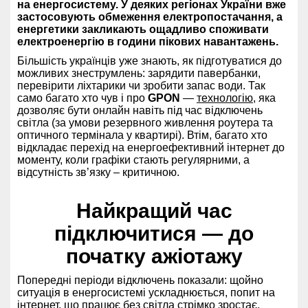
на енергосистему. У деяких регіонах України вже
застосовують обмеження електропостачання, а
енергетики закликають ощадливо споживати
електроенергію в години пікових навантажень.
Більшість українців уже знають, як підготуватися до
можливих знеструмлень: зарядити павербанки,
перевірити ліхтарики чи зробити запас води. Так
само багато хто чув і про
GPON
—
технологію
, яка
дозволяє бути онлайн навіть під час відключень
світла (за умови резервного живлення роутера та
оптичного термінала у квартирі). Втім, багато хто
відкладає перехід на енергоефективний інтернет до
моменту, коли графіки стають регулярними, а
відсутність зв’язку – критичною.
Найкращий час
підключитися — до
початку ажіотажу
Попередні періоди відключень показали: щойно
ситуація в енергосистемі ускладнюється, попит на
інтернет, що працює без світла стрімко зростає.