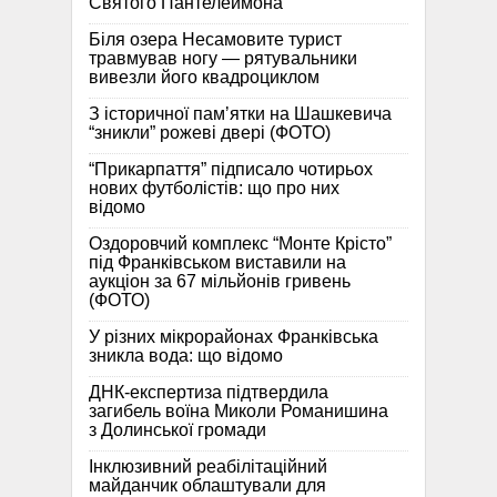
Святого Пантелеймона”
Біля озера Несамовите турист
травмував ногу — рятувальники
вивезли його квадроциклом
З історичної памʼятки на Шашкевича
“зникли” рожеві двері (ФОТО)
“Прикарпаття” підписало чотирьох
нових футболістів: що про них
відомо
Оздоровчий комплекс “Монте Крісто”
під Франківськом виставили на
аукціон за 67 мільйонів гривень
(ФОТО)
У різних мікрорайонах Франківська
зникла вода: що відомо
ДНК-експертиза підтвердила
загибель воїна Миколи Романишина
з Долинської громади
Інклюзивний реабілітаційний
майданчик облаштували для