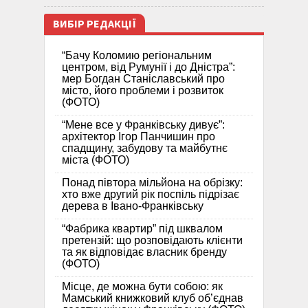
ВИБІР РЕДАКЦІЇ
“Бачу Коломию регіональним
центром, від Румунії і до Дністра”:
мер Богдан Станіславський про
місто, його проблеми і розвиток
(ФОТО)
“Мене все у Франківську дивує”:
архітектор Ігор Панчишин про
спадщину, забудову та майбутнє
міста (ФОТО)
Понад півтора мільйона на обрізку:
хто вже другий рік поспіль підрізає
дерева в Івано-Франківську
“Фабрика квартир” під шквалом
претензій: що розповідають клієнти
та як відповідає власник бренду
(ФОТО)
Місце, де можна бути собою: як
Мамський книжковий клуб об’єднав