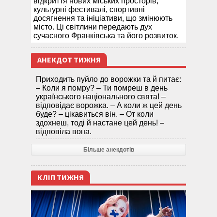
відкриття нових міських просторів,
культурні фестивалі, спортивні
досягнення та ініціативи, що змінюють
місто. Ці світлини передають дух
сучасного Франківська та його розвиток.
АНЕКДОТ ТИЖНЯ
Приходить пуйло до ворожки та й питає:
– Коли я помру? – Ти помреш в день
українського національного свята! –
відповідає ворожка. – А коли ж цей день
буде? – цікавиться він. – От коли
здохнеш, тоді й настане цей день! –
відповіла вона.
Більше анекдотів
КЛІП ТИЖНЯ