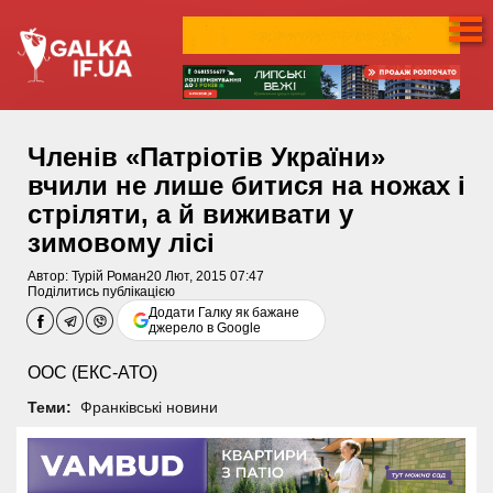
Членів «Патріотів України»
вчили не лише битися на ножах і
стріляти, а й виживати у
зимовому лісі
Автор:
Турій Роман
20 Лют, 2015 07:47
Поділитись публікацією
Додати Галку як бажане
джерело в Google
ООС (ЕКС-АТО)
Теми:
Франківські новини