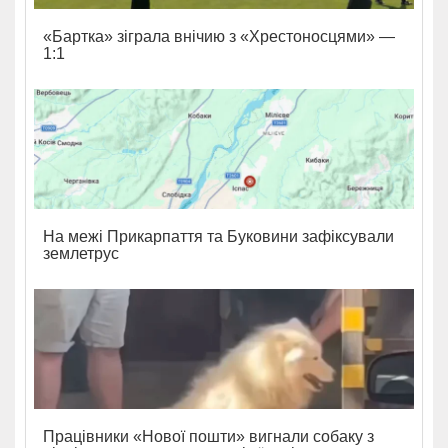
«Бартка» зіграла внічию з «Хрестоносцями» —
1:1
На межі Прикарпаття та Буковини зафіксували
землетрус
Працівники «Нової пошти» вигнали собаку з