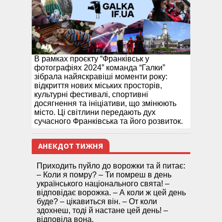
В рамках проєкту “Франківськ у
фотографіях 2024” команда “Галки”
зібрала найяскравіші моменти року:
відкриття нових міських просторів,
культурні фестивалі, спортивні
досягнення та ініціативи, що змінюють
місто. Ці світлини передають дух
сучасного Франківська та його розвиток.
АНЕКДОТ ТИЖНЯ
Приходить пуйло до ворожки та й питає:
– Коли я помру? – Ти помреш в день
українського національного свята! –
відповідає ворожка. – А коли ж цей день
буде? – цікавиться він. – От коли
здохнеш, тоді й настане цей день! –
відповіла вона.