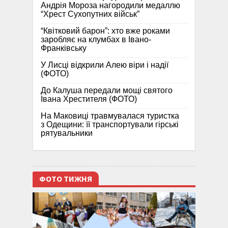
Андрія Мороза нагородили медаллю
“Хрест Сухопутних військ”
“Квітковий барон”: хто вже роками
заробляє на клумбах в Івано-
Франківську
У Лисці відкрили Алею віри і надії
(ФОТО)
До Калуша передали мощі святого
Івана Хрестителя (ФОТО)
На Маковиці травмувалася туристка
з Одещини: її транспортували гірські
рятувальники
ФОТО ТИЖНЯ