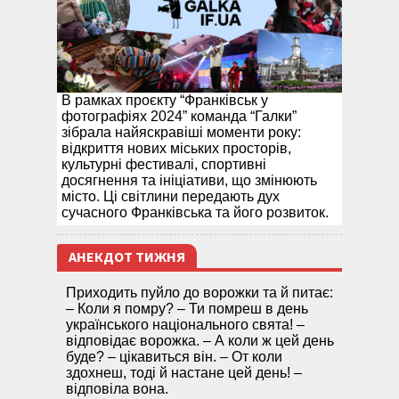
В рамках проєкту “Франківськ у
фотографіях 2024” команда “Галки”
зібрала найяскравіші моменти року:
відкриття нових міських просторів,
культурні фестивалі, спортивні
досягнення та ініціативи, що змінюють
місто. Ці світлини передають дух
сучасного Франківська та його розвиток.
АНЕКДОТ ТИЖНЯ
Приходить пуйло до ворожки та й питає:
– Коли я помру? – Ти помреш в день
українського національного свята! –
відповідає ворожка. – А коли ж цей день
буде? – цікавиться він. – От коли
здохнеш, тоді й настане цей день! –
відповіла вона.