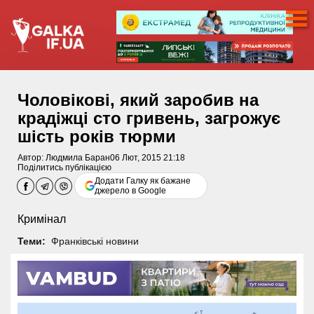
Чоловікові, який заробив на
крадіжці сто гривень, загрожує
шість років тюрми
Автор:
Людмила Баран
06 Лют, 2015 21:18
Поділитись публікацією
Додати Галку як бажане
джерело в Google
Кримінал
Теми:
Франківські новини