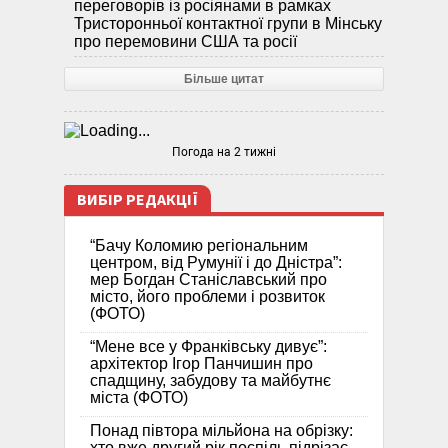
переговорів із росіянами в рамках
Тристоронньої контактної групи в Мінську
про перемовини США та росії
Більше цитат
Погода на 2 тижні
ВИБІР РЕДАКЦІЇ
“Бачу Коломию регіональним
центром, від Румунії і до Дністра”:
мер Богдан Станіславський про
місто, його проблеми і розвиток
(ФОТО)
“Мене все у Франківську дивує”:
архітектор Ігор Панчишин про
спадщину, забудову та майбутнє
міста (ФОТО)
Понад півтора мільйона на обрізку:
хто вже другий рік поспіль підрізає