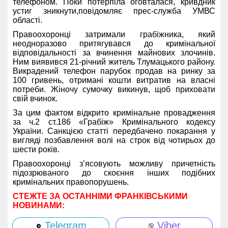
телефоном. Поки потерпіла оговталася, кривдник
устиг зникнути,повідомляє прес-служба УМВС
області.
Правоохоронці затримали грабіжника, який
неодноразово притягувався до кримінальної
відповідальності за вчинення майнових злочинів.
Ним виявився 21-річний житель Тлумацького району.
Викрадений телефон парубок продав на ринку за
100 гривень, отримані кошти витратив на власні
потреби. Жіночу сумочку викинув, щоб приховати
свій вчинок.
За цим фактом відкрито кримінальне провадження
за ч.2 ст.186 «Грабіж» Кримінального кодексу
України. Санкцією статті передбачено покарання у
вигляді позбавлення волі на строк від чотирьох до
шести років.
Правоохоронці з’ясовують можливу причетність
підозрюваного до скоєння інших подібних
кримінальних правопорушень.
СТЕЖТЕ ЗА ОСТАННІМИ ФРАНКІВСЬКИМИ
НОВИНАМИ:
Telegram
Viber