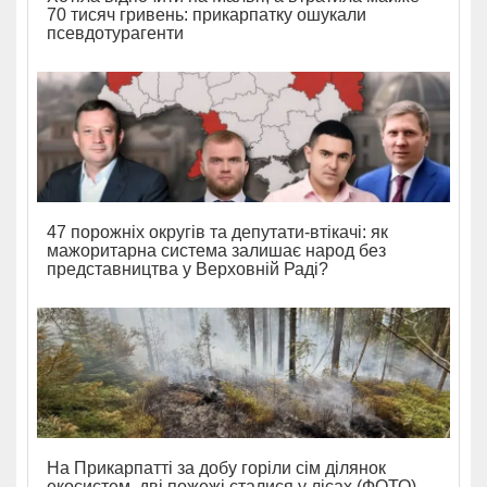
70 тисяч гривень: прикарпатку ошукали
псевдотурагенти
47 порожніх округів та депутати-втікачі: як
мажоритарна система залишає народ без
представництва у Верховній Раді?
На Прикарпатті за добу горіли сім ділянок
екосистем, дві пожежі сталися у лісах (ФОТО)