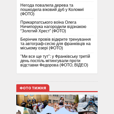
Негода повалила дерева та
пошкодила віковий дуб у Коломиї
(ФОТО)
Прикарпатського воїна Олега
Ничипорука нагородили відзнакою
“Золотий Хрест” (ФОТО)
Берінчик провів відкрите тренування
та автограф-сесію для франківців на
міському озері (ФОТО)
"Ми все ще тут": у Франківську третій
день поспіль мітингували проти
відставки Федорова (ФОТО, ВІДЕО)
ФОТО ТИЖНЯ