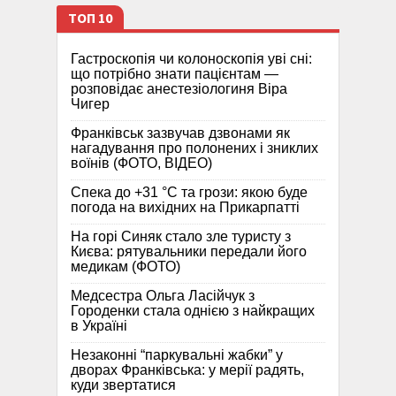
ТОП 10
Гастроскопія чи колоноскопія уві сні:
що потрібно знати пацієнтам —
розповідає анестезіологиня Віра
Чигер
Франківськ зазвучав дзвонами як
нагадування про полонених і зниклих
воїнів (ФОТО, ВІДЕО)
Спека до +31 °C та грози: якою буде
погода на вихідних на Прикарпатті
На горі Синяк стало зле туристу з
Києва: рятувальники передали його
медикам (ФОТО)
Медсестра Ольга Ласійчук з
Городенки стала однією з найкращих
в Україні
Незаконні “паркувальні жабки” у
дворах Франківська: у мерії радять,
куди звертатися