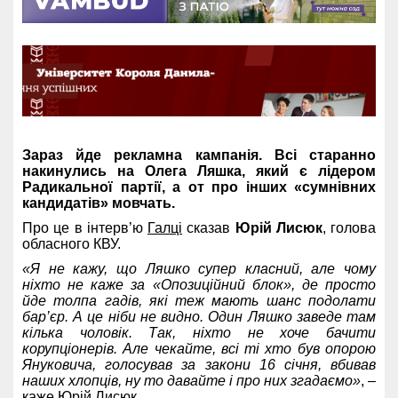
Зараз йде рекламна кампанія. Всі старанно
накинулись на Олега Ляшка, який є лідером
Радикальної партії, а от про інших «сумнівних
кандидатів» мовчать.
Про це в інтерв’ю
Галці
сказав
Юрій Лисюк
, голова
обласного КВУ.
«Я не кажу, що Ляшко супер класний, але чому
ніхто не каже за «Опозиційний блок», де просто
йде толпа гадів, які теж мають шанс подолати
бар’єр. А це ніби не видно. Один Ляшко заведе там
кілька чоловік. Так, ніхто не хоче бачити
корупціонерів. Але чекайте, всі ті хто був опорою
Януковича, голосував за закони 16 січня, вбивав
наших хлопців, ну то давайте і про них згадаємо»
, –
каже Юрій Лисюк.