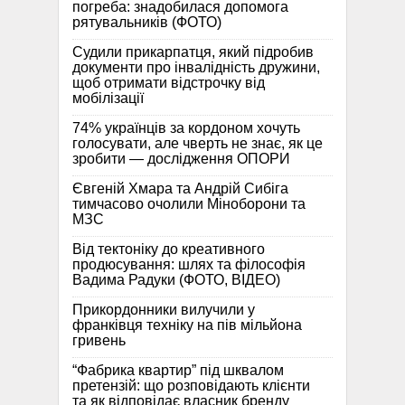
погреба: знадобилася допомога
рятувальників (ФОТО)
Судили прикарпатця, який підробив
документи про інвалідність дружини,
щоб отримати відстрочку від
мобілізації
74% українців за кордоном хочуть
голосувати, але чверть не знає, як це
зробити — дослідження ОПОРИ
Євгеній Хмара та Андрій Сибіга
тимчасово очолили Міноборони та
МЗС
Від тектоніку до креативного
продюсування: шлях та філософія
Вадима Радуки (ФОТО, ВІДЕО)
Прикордонники вилучили у
франківця техніку на пів мільйона
гривень
“Фабрика квартир” під шквалом
претензій: що розповідають клієнти
та як відповідає власник бренду