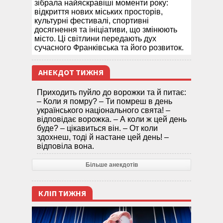
зібрала найяскравіші моменти року:
відкриття нових міських просторів,
культурні фестивалі, спортивні
досягнення та ініціативи, що змінюють
місто. Ці світлини передають дух
сучасного Франківська та його розвиток.
АНЕКДОТ ТИЖНЯ
Приходить пуйло до ворожки та й питає:
– Коли я помру? – Ти помреш в день
українського національного свята! –
відповідає ворожка. – А коли ж цей день
буде? – цікавиться він. – От коли
здохнеш, тоді й настане цей день! –
відповіла вона.
Більше анекдотів
КЛІП ТИЖНЯ