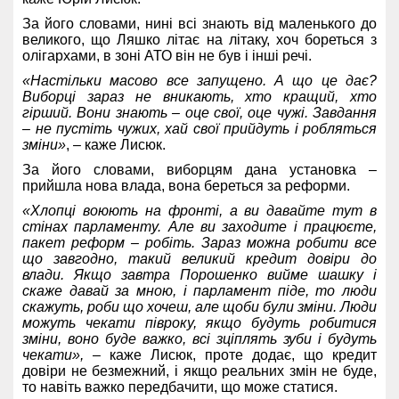
За його словами, нині всі знають від маленького до
великого, що Ляшко літає на літаку, хоч бореться з
олігархами, в зоні АТО він не був і інші речі.
«Настільки масово все запущено. А що це дає?
Виборці зараз не вникають, хто кращий, хто
гірший. Вони знають – оце свої, оце чужі. Завдання
– не пустіть чужих, хай свої прийдуть і робляться
зміни»
, – каже Лисюк.
За його словами, виборцям дана установка –
прийшла нова влада, вона береться за реформи.
«Хлопці воюють на фронті, а ви давайте тут в
стінах парламенту. Але ви заходите і працюєте,
пакет реформ – робіть. Зараз можна робити все
що завгодно, такий великий кредит довіри до
влади. Якщо завтра Порошенко вийме шашку і
скаже давай за мною, і парламент піде, то люди
скажуть, роби що хочеш, але щоби були зміни. Люди
можуть чекати півроку, якщо будуть робитися
зміни, воно буде важко, всі зціплять зуби і будуть
чекати»,
– каже Лисюк, проте додає, що кредит
довіри не безмежний, і якщо реальних змін не буде,
то навіть важко передбачити, що може статися.