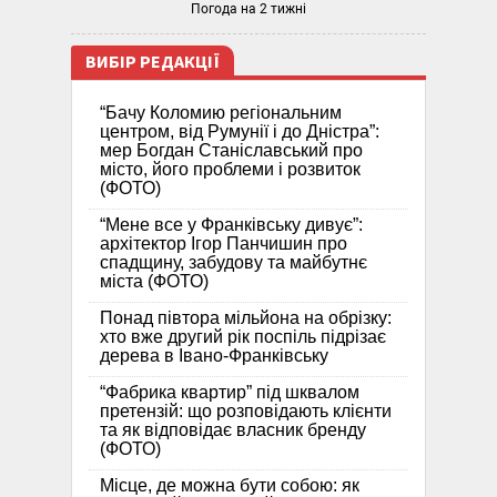
Погода на 2 тижні
ВИБІР РЕДАКЦІЇ
“Бачу Коломию регіональним
центром, від Румунії і до Дністра”:
мер Богдан Станіславський про
місто, його проблеми і розвиток
(ФОТО)
“Мене все у Франківську дивує”:
архітектор Ігор Панчишин про
спадщину, забудову та майбутнє
міста (ФОТО)
Понад півтора мільйона на обрізку:
хто вже другий рік поспіль підрізає
дерева в Івано-Франківську
“Фабрика квартир” під шквалом
претензій: що розповідають клієнти
та як відповідає власник бренду
(ФОТО)
Місце, де можна бути собою: як