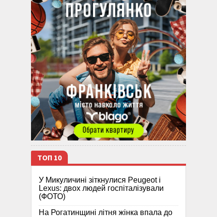
ТОП 10
У Микуличині зіткнулися Peugeot і
Lexus: двох людей госпіталізували
(ФОТО)
На Рогатинщині літня жінка впала до