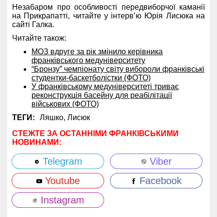
Незабаром про особливості передвиборчої каманії
на Прикрапатті, читайте у інтерв’ю Юрія Лисюка на
сайті Галка.
Читайте також:
МОЗ вдруге за рік змінило керівника
франківського медуніверситету
“Бронзу” чемпіонату світу вибороли франківські
студентки-баскетболістки (ФОТО)
У франківському медуніверситеті триває
реконструкція басейну для реабілітації
військових (ФОТО)
ТЕГИ:
Ляшко,
Лисюк
СТЕЖТЕ ЗА ОСТАННІМИ ФРАНКІВСЬКИМИ
НОВИНАМИ:
Telegram
Viber
Youtube
Facebook
Instagram