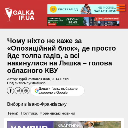
Чому ніхто не каже за
«Опозиційний блок», де просто
йде толпа гадів, а всі
накинулися на Ляшка – голова
обласного КВУ
Автор:
Турій Роман
23 Жов, 2014 07:05
Поділитись публікацією
Додати Галку як бажане
джерело в Google
Вибори в Івано-Франківську
Теми:
Політика
,
Франківські новини