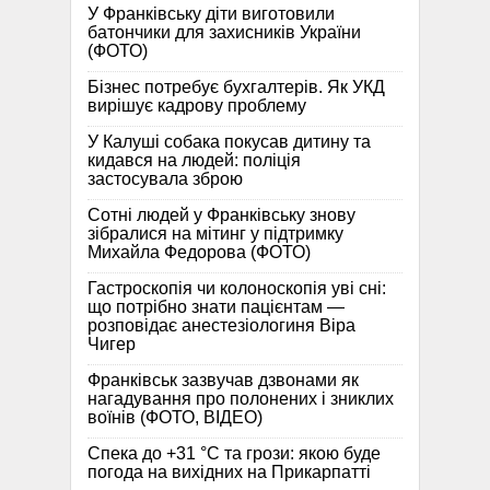
У Франківську діти виготовили
батончики для захисників України
(ФОТО)
Бізнес потребує бухгалтерів. Як УКД
вирішує кадрову проблему
У Калуші собака покусав дитину та
кидався на людей: поліція
застосувала зброю
Сотні людей у Франківську знову
зібралися на мітинг у підтримку
Михайла Федорова (ФОТО)
Гастроскопія чи колоноскопія уві сні:
що потрібно знати пацієнтам —
розповідає анестезіологиня Віра
Чигер
Франківськ зазвучав дзвонами як
нагадування про полонених і зниклих
воїнів (ФОТО, ВІДЕО)
Спека до +31 °C та грози: якою буде
погода на вихідних на Прикарпатті