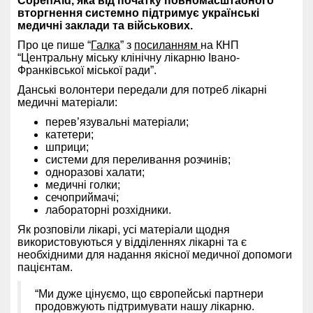
CopenAid, яка від початку повномасштабного
вторгнення системно підтримує українські
медичні заклади та військових.
Про це пише “
Галка
” з
посиланням
на КНП
“Центральну міську клінічну лікарню Івано-
Франківської міської ради”.
Данські волонтери передали для потреб лікарні
медичні матеріали:
перев’язувальні матеріали;
катетери;
шприци;
системи для переливання розчинів;
одноразові халати;
медичні голки;
сечоприймачі;
лабораторні розхідники.
Як розповіли лікарі, усі матеріали щодня
використовуються у відділеннях лікарні та є
необхідними для надання якісної медичної допомоги
пацієнтам.
“Ми дуже цінуємо, що європейські партнери
продовжують підтримувати нашу лікарню.