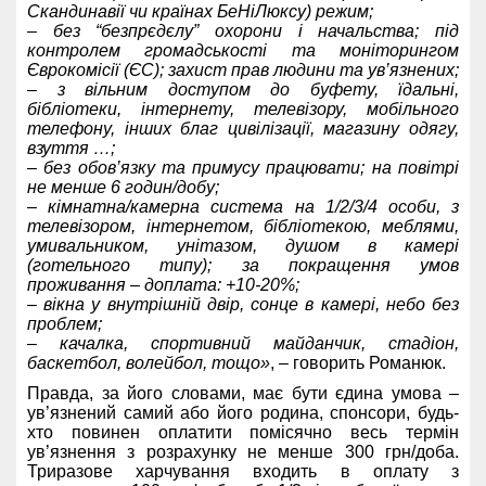
Скандинавії чи країнах БеНіЛюксу) режим;
– без “безпрєдєлу” охорони і начальства; під
контролем громадськості та моніторингом
Єврокомісії (ЄС); захист прав людини та ув’язнених;
– з вільним доступом до буфету, їдальні,
бібліотеки, інтернету, телевізору, мобільного
телефону, інших благ цивілізації, магазину одягу,
взуття …;
– без обов’язку та примусу працювати; на повітрі
не менше 6 годин/добу;
– кімнатна/камерна система на 1/2/3/4 особи, з
телевізором, інтернетом, бібліотекою, меблями,
умивальником, унітазом, душом в камері
(готельного типу); за покращення умов
проживання – доплата: +10-20%;
– вікна у внутрішній двір, сонце в камері, небо без
проблем;
– качалка, спортивний майданчик, стадіон,
баскетбол, волейбол, тощо»
, – говорить Романюк.
Правда, за його словами, має бути єдина умова –
ув’язнений самий або його родина, спонсори, будь-
хто повинен оплатити помісячно весь термін
ув’язнення з розрахунку не менше 300 грн/доба.
Триразове харчування входить в оплату з