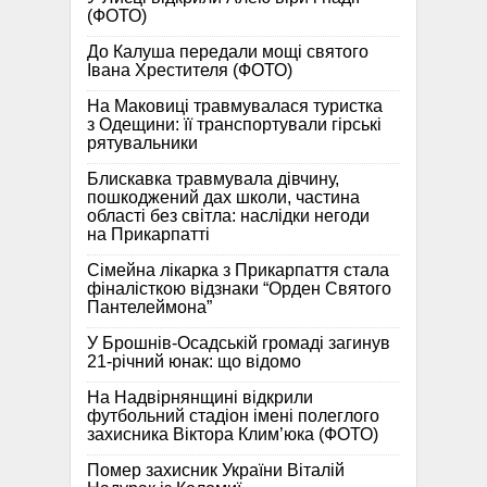
(ФОТО)
До Калуша передали мощі святого
Івана Хрестителя (ФОТО)
На Маковиці травмувалася туристка
з Одещини: її транспортували гірські
рятувальники
Блискавка травмувала дівчину,
пошкоджений дах школи, частина
області без світла: наслідки негоди
на Прикарпатті
Сімейна лікарка з Прикарпаття стала
фіналісткою відзнаки “Орден Святого
Пантелеймона”
У Брошнів-Осадській громаді загинув
21-річний юнак: що відомо
На Надвірнянщині відкрили
футбольний стадіон імені полеглого
захисника Віктора Клим’юка (ФОТО)
Помер захисник України Віталій