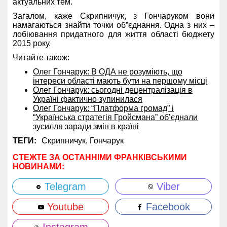
актуальних тем.
Загалом, каже Скрипничук, з Гончаруком вони
намагаються знайти точки об”єднання. Одна з них –
лобіювання придатного для життя області бюджету
2015 року.
Читайте також:
Олег Гончарук: В ОДА не розуміють, що
інтереси області мають бути на першому місці
Олег Гончарук: сьогодні децентралізація в
Україні фактично зупинилася
Олег Гончарук: “Платформа громад” і
“Українська стратегія Гройсмана” об’єднали
зусилля заради змін в країні
ТЕГИ:
Скрипничук,
Гончарук
СТЕЖТЕ ЗА ОСТАННІМИ ФРАНКІВСЬКИМИ
НОВИНАМИ:
Telegram
Viber
Youtube
Facebook
Instagram