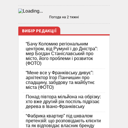
Погода на 2 тижні
ВИБІР РЕДАКЦІЇ
“Бачу Коломию регіональним
центром, від Румунії і до Дністра”:
мер Богдан Станіславський про
місто, його проблеми і розвиток
(ФОТО)
“Мене все у Франківську дивує”:
архітектор Ігор Панчишин про
спадщину, забудову та майбутнє
міста (ФОТО)
Понад півтора мільйона на обрізку:
хто вже другий рік поспіль підрізає
дерева в Івано-Франківську
“Фабрика квартир” під шквалом
претензій: що розповідають клієнти
та як відповідає власник бренду