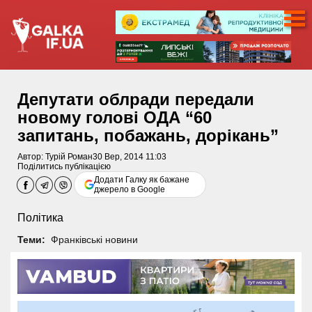
Депутати облради передали
новому голові ОДА “60
запитань, побажань, дорікань”
Автор:
Турій Роман
30 Вер, 2014 11:03
Поділитись публікацією
Додати Галку як бажане
джерело в Google
Політика
Теми:
Франківські новини