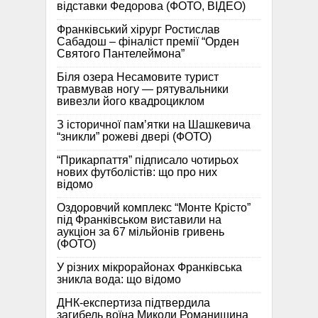
відставки Федорова (ФОТО, ВІДЕО)
Франківський хірург Ростислав
Сабадош – фіналіст премії “Орден
Святого Пантелеймона”
Біля озера Несамовите турист
травмував ногу — рятувальники
вивезли його квадроциклом
З історичної памʼятки на Шашкевича
“зникли” рожеві двері (ФОТО)
“Прикарпаття” підписало чотирьох
нових футболістів: що про них
відомо
Оздоровчий комплекс “Монте Крісто”
під Франківськом виставили на
аукціон за 67 мільйонів гривень
(ФОТО)
У різних мікрорайонах Франківська
зникла вода: що відомо
ДНК-експертиза підтвердила
загибель воїна Миколи Романишина