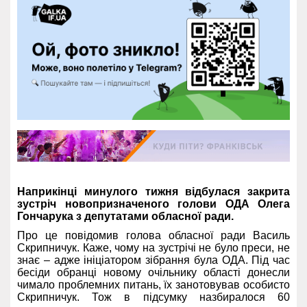
Наприкінці минулого тижня відбулася закрита
зустріч новопризначеного голови ОДА Олега
Гончарука з депутатами обласної ради.
Про це повідомив голова обласної ради Василь
Скрипничук. Каже, чому на зустрічі не було преси, не
знає – адже ініціатором зібрання була ОДА. Під час
бесіди обранці новому очільнику області донесли
чимало проблемних питань, їх занотовував особисто
Скрипничук. Тож в підсумку назбиралося 60