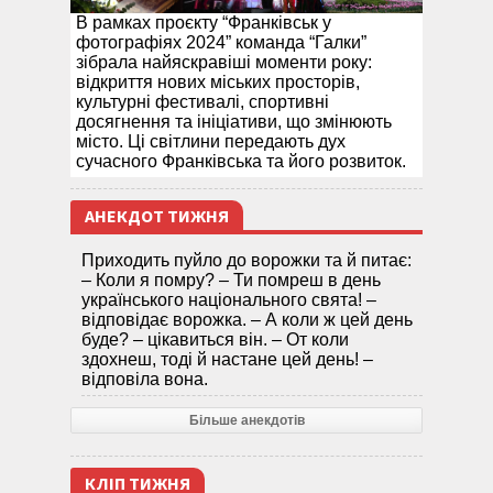
В рамках проєкту “Франківськ у
фотографіях 2024” команда “Галки”
зібрала найяскравіші моменти року:
відкриття нових міських просторів,
культурні фестивалі, спортивні
досягнення та ініціативи, що змінюють
місто. Ці світлини передають дух
сучасного Франківська та його розвиток.
АНЕКДОТ ТИЖНЯ
Приходить пуйло до ворожки та й питає:
– Коли я помру? – Ти помреш в день
українського національного свята! –
відповідає ворожка. – А коли ж цей день
буде? – цікавиться він. – От коли
здохнеш, тоді й настане цей день! –
відповіла вона.
Більше анекдотів
КЛІП ТИЖНЯ