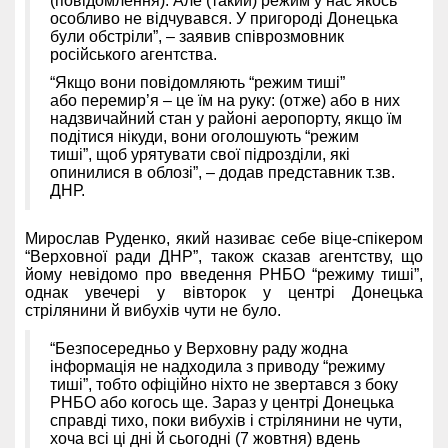
(повідомлення). Але (такий) режим у нас якось
особливо не відчувався. У пригороді Донецька
були обстріли”, – заявив співрозмовник
російського агентства.
“Якщо вони повідомляють “режим тиші”
або перемир’я – це їм на руку: (отже) або в них
надзвичайний стан у районі аеропорту, якщо їм
подітися нікуди, вони оголошують “режим
тиші”, щоб урятувати свої підрозділи, які
опинилися в облозі”, – додав представник т.зв.
ДНР.
Мирослав Руденко, який називає себе віце-спікером
“Верховної ради ДНР”, також сказав агентству, що
йому невідомо про введення РНБО “режиму тиші”,
однак увечері у вівторок у центрі Донецька
стрілянини й вибухів чути не було.
“Безпосередньо у Верховну раду жодна
інформація не надходила з приводу “режиму
тиші”, тобто офіційно ніхто не звертався з боку
РНБО або когось ще. Зараз у центрі Донецька
справді тихо, поки вибухів і стрілянини не чути,
хоча всі ці дні й сьогодні (7 жовтня) вдень