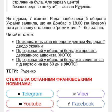
стрілянина була. Але зараз у центрі
безпосередньо не чути”, – сказав Руденко.
Як відомо, 7 жовтня Рада нацбезпеки й оборони
України заявила, що на Донбасі з 18.00 (за Києвом)
того дня знову оголошено “режим тиші” – без залпів.
Читайте також:
Прикарпатець став віцепрезидентом Федерації
дзюдо України
Підозрюваний у вбивстві болгарки просить
державного адвоката (ФОТО)
Підозрюваний у вбивстві болгарки залишиться
під вартою на ще 60 днів (ФОТО)
ТЕГИ:
Руденко
СТЕЖТЕ ЗА ОСТАННІМИ ФРАНКІВСЬКИМИ
НОВИНАМИ:
Telegram
Viber
Youtube
Facebook