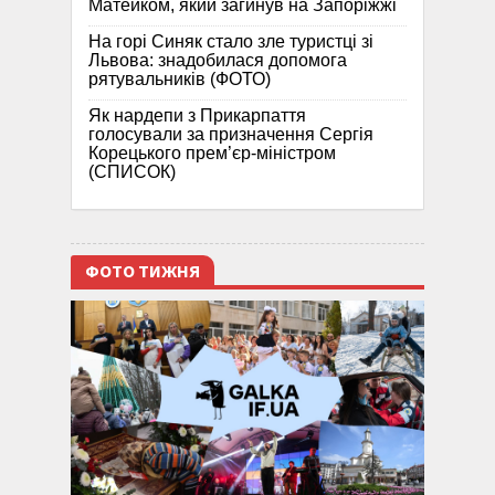
Матейком, який загинув на Запоріжжі
На горі Синяк стало зле туристці зі
Львова: знадобилася допомога
рятувальників (ФОТО)
Як нардепи з Прикарпаття
голосували за призначення Сергія
Корецького прем’єр-міністром
(СПИСОК)
ФОТО ТИЖНЯ