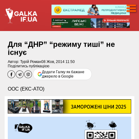
Для “ДНР” “режиму тиші” не
існує
Автор:
Турій Роман
08 Жов, 2014 11:50
Поділитись публікацією
Додати Галку як бажане
джерело в Google
ООС (ЕКС-АТО)