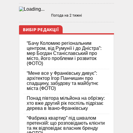
Погода на 2 тижні
ВИБІР РЕДАКЦІЇ
“Бачу Коломию регіональним
центром, від Румунії і до Дністра”:
мер Богдан Станіславський про
місто, його проблеми і розвиток
(ФОТО)
“Мене все у Франківську дивує”:
архітектор Ігор Панчишин про
спадщину, забудову та майбутнє
міста (ФОТО)
Понад півтора мільйона на обрізку:
хто вже другий рік поспіль підрізає
дерева в Івано-Франківську
“Фабрика квартир” під шквалом
претензій: що розповідають клієнти
та як відповідає власник бренду