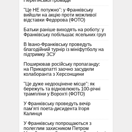
Перегінської громади
"Це НЕ потужно": у Франківську
вийшли на акцію проти можливої
відставки Федорова (ФОТО)
Батьки раніше виходять на роботу: у
Франківську побільшає ясельних груп
В Івано-Франківську проведуть
благодійний турнір із мініфутболу на
підтримку ЗСУ
Поширював російську пропаганду:
на Прикарпатті заочно засудили
колаборанта з Херсонщини
"Це дуже недооцінене місце": як
бережуть та відновлюють 100-річні
трампліни у Ворохті (ФОТО)
У Франківську проведуть вечір
пам’яті поета-дисидента Ігоря
Калинця
У Франківську попрощаються з
полеглим захисником Петром