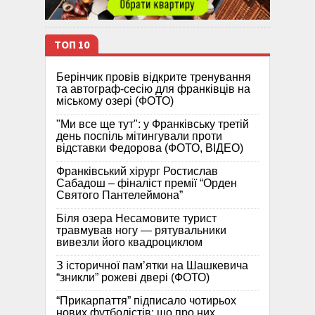
ТОП 10
Берінчик провів відкрите тренування
та автограф-сесію для франківців на
міському озері (ФОТО)
"Ми все ще тут": у Франківську третій
день поспіль мітингували проти
відставки Федорова (ФОТО, ВІДЕО)
Франківський хірург Ростислав
Сабадош – фіналіст премії “Орден
Святого Пантелеймона”
Біля озера Несамовите турист
травмував ногу — рятувальники
вивезли його квадроциклом
З історичної памʼятки на Шашкевича
“зникли” рожеві двері (ФОТО)
“Прикарпаття” підписало чотирьох
нових футболістів: що про них