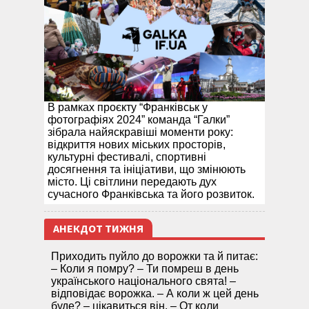
В рамках проєкту “Франківськ у
фотографіях 2024” команда “Галки”
зібрала найяскравіші моменти року:
відкриття нових міських просторів,
культурні фестивалі, спортивні
досягнення та ініціативи, що змінюють
місто. Ці світлини передають дух
сучасного Франківська та його розвиток.
АНЕКДОТ ТИЖНЯ
Приходить пуйло до ворожки та й питає:
– Коли я помру? – Ти помреш в день
українського національного свята! –
відповідає ворожка. – А коли ж цей день
буде? – цікавиться він. – От коли