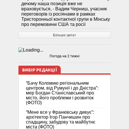
дечому наша позиція вже не
враховується, - Вадим Черниш, учасник
переговорів із росіянами в рамках
Тристоронньої контактної групи в Мінську
про перемовини США та росії
Більше цитат
Погода на 2 тижні
ВИБІР РЕДАКЦІЇ
“Бачу Коломию регіональним
центром, від Румунії і до Дністра”:
мер Богдан Станіславський про
місто, його проблеми і розвиток
(ФОТО)
“Мене все у Франківську дивує”:
архітектор Ігор Панчишин про
спадщину, забудову та майбутнє
міста (ФОТО)