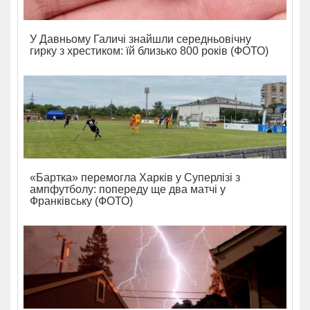
У Давньому Галичі знайшли середньовічну
гирку з хрестиком: їй близько 800 років (ФОТО)
«Бартка» перемогла Харків у Суперлізі з
ампфутболу: попереду ще два матчі у
Франківську (ФОТО)