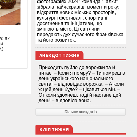
фотографіях 2024” команда “Галки”
зібрала найяскравіші моменти року:
відкриття нових міських просторів,
культурні фестивалі, спортивні
досягнення та ініціативи, що
змінюють місто. Ці світлини
передають дух сучасного Франківська
: як
та його розвиток.
ки
Ж)
АНЕКДОТ ТИЖНЯ
Приходить пуйло до ворожки та й
питає: – Коли я помру? – Ти помреш в
день українського національного
свята! – відповідає ворожка. – А коли
ж цей день буде? – цікавиться він. –
От коли здохнеш, тоді й настане цей
день! – відповіла вона.
Більше анекдотів
КЛІП ТИЖНЯ