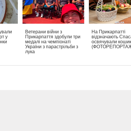
ували
Ветерани війни з
На Прикарпатті
рт у
Прикарпаття здобули три
відзначають Спаса
нки
медалі на чемпіонаті
освячували коши
України з парастрільби з
(ФОТОРЕПОРТА
лука