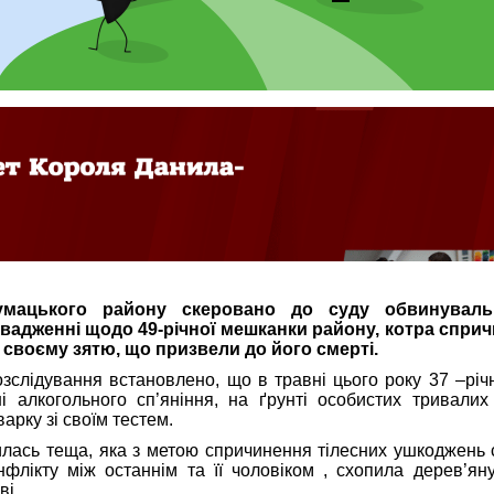
умацького району скеровано до суду обвинувал
адженні щодо 49-річної мешканки району, котра сприч
 своєму зятю, що призвели до його смерті.
озслідування встановлено, що в травні цього року 37 –річ
і алкогольного сп’яніння, на ґрунті особистих тривалих
арку зі своїм тестем.
тилась теща, яка з метою спричинення тілесних ушкоджень
флікту між останнім та її чоловіком , схопила дерев’ян
ві.