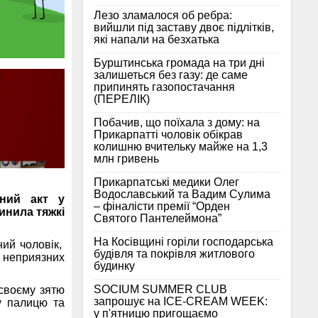
Лезо зламалося об ребра:
вийшли під заставу двоє підлітків,
які напали на безхатька
Бурштинська громада на три дні
залишеться без газу: де саме
припинять газопостачання
(ПЕРЕЛІК)
Побачив, що поїхала з дому: на
Прикарпатті чоловік обікрав
колишню вчительку майже на 1,3
млн гривень
Прикарпатські медики Олег
Водославський та Вадим Сулима
ьний акт у
– фіналісти премії “Орден
инила тяжкі
Святого Пантелеймона”
На Косівщині горіли господарська
ний чоловік,
будівля та покрівля житлового
 неприязних
будинку
SOCIUM SUMMER CLUB
 своєму зятю
запрошує на ICE-CREAM WEEK:
у палицю та
у п'ятницю пригощаємо