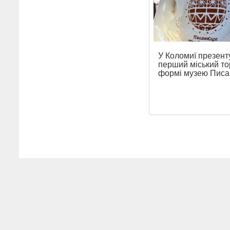
У Коломиї презент
перший міський то
формі музею Писа