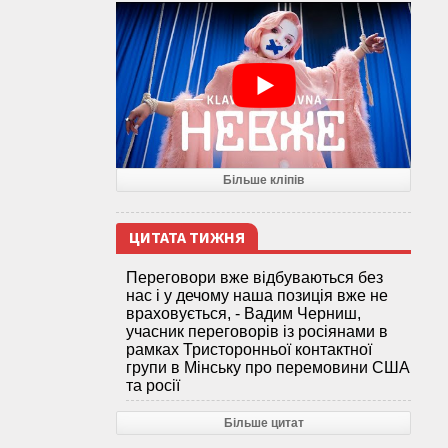
Більше кліпів
ЦИТАТА ТИЖНЯ
Переговори вже відбуваються без
нас і у дечому наша позиція вже не
враховується, - Вадим Черниш,
учасник переговорів із росіянами в
рамках Тристоронньої контактної
групи в Мінську про перемовини США
та росії
Більше цитат