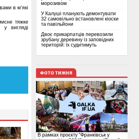
морозивом
вами в м’які
У Калуші планують демонтувати
32 самовільно встановлені кіоски
Умисне тяжке
та павільйони
я у вигляді
Двоє прикарпатців перевозили
зрубану деревину із заповідних
територій: їх судитимуть
ФОТО ТИЖНЯ
В рамках проєкту “Франківськ у