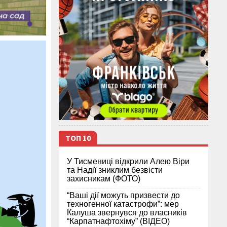
ТОП 10
У Тисмениці відкрили Алею Віри
та Надії зниклим безвісти
захисникам (ФОТО)
“Ваші дії можуть призвести до
техногенної катастрофи”: мер
Калуша звернувся до власників
“Карпатнафтохіму” (ВІДЕО)