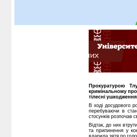
Прокуратурою Тл
кримінальному пров
тілесні ушкодження
В ході досудового р
перебуваючи в стан
стосунків розпочав св
Відтак, до них втру
та припинення у кон
вдарила зятя по голо