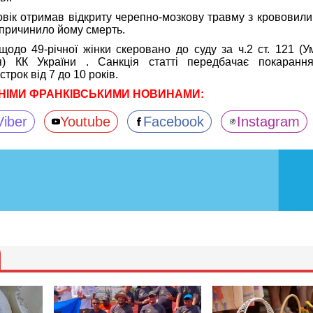
овік отримав відкриту черепно-мозкову травму з крововили
спричинило йому смерть.
одо 49-річної жінки скеровано до суду за ч.2 ст. 121 (
я) КК України . Санкція статті передбачає покаранн
трок від 7 до 10 років.
НІМИ ФРАНКІВСЬКИМИ НОВИНАМИ:
Viber
Youtube
Facebook
Instagram