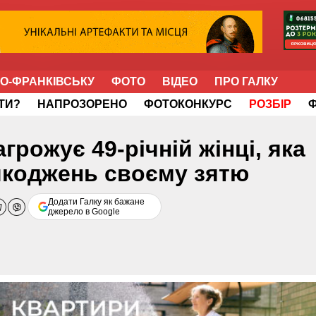
НО-ФРАНКІВСЬКУ
ФОТО
ВІДЕО
ПРО ГАЛКУ
ІТИ?
НАПРОЗОРЕНО
ФОТОКОНКУРС
РОЗБІР
грожує 49-річній жінці, яка
шкоджень своєму зятю
Додати Галку як бажане
джерело в Google