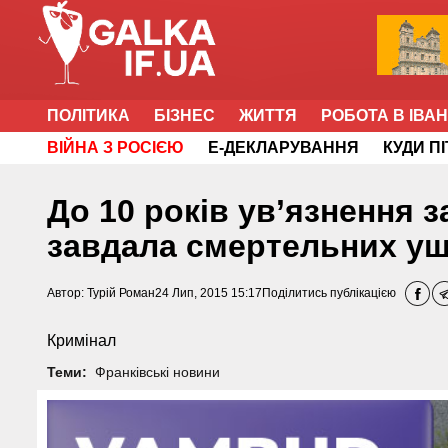
ПОЛІТИКА
БІЗНЕС
ЖИТТЯ
РОБОТА В ІВА
ВІЙНА З РОСІЄЮ
Е-ДЕКЛАРУВАННЯ
КУДИ П
До 10 років ув’язнення за
завдала смертельних у
Автор:
Турій Роман
24 Лип, 2015 15:17
Поділитись публікацією
Кримінал
Теми:
Франківські новини