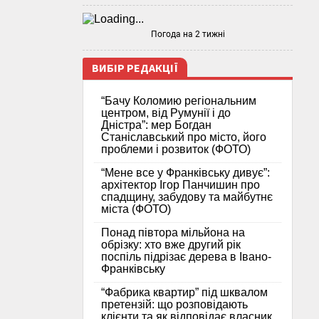
Погода на 2 тижні
ВИБІР РЕДАКЦІЇ
“Бачу Коломию регіональним
центром, від Румунії і до
Дністра”: мер Богдан
Станіславський про місто, його
проблеми і розвиток (ФОТО)
“Мене все у Франківську дивує”:
архітектор Ігор Панчишин про
спадщину, забудову та майбутнє
міста (ФОТО)
Понад півтора мільйона на
обрізку: хто вже другий рік
поспіль підрізає дерева в Івано-
Франківську
“Фабрика квартир” під шквалом
претензій: що розповідають
клієнти та як відповідає власник