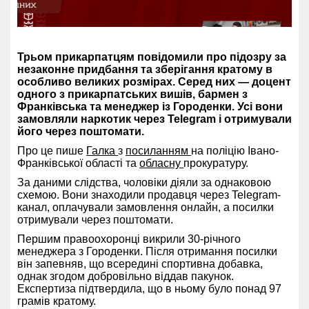
Трьом прикарпатцям повідомили про підозру за
незаконне придбання та зберігання кратому в
особливо великих розмірах. Серед них — доцент
одного з прикарпатських вишів, бармен з
Франківська та менеджер із Городенки. Усі вони
замовляли наркотик через Telegram і отримували
його через поштомати.
Про це пише
Галка
з
посиланням
на поліцію Івано-
Франківської області та
обласну
прокуратуру.
За даними слідства, чоловіки діяли за однаковою
схемою. Вони знаходили продавця через Telegram-
канал, оплачували замовлення онлайн, а посилки
отримували через поштомати.
Першим правоохоронці викрили 30-річного
менеджера з Городенки. Після отримання посилки
він запевняв, що всередині спортивна добавка,
однак згодом добровільно віддав пакунок.
Експертиза підтвердила, що в ньому було понад 97
грамів кратому.