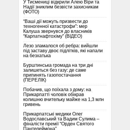
У Тисмениці відкрили Алею Віри та
Надії зниклим безвісти захисникам
(ФОТО)
“Ваші дії можуть призвести до
техногенної катастрофи”: мер
Калуша звернувся до власників
“Карпатнафтохіму” (ВІДЕО)
Лезо зламалося об ребра: вийшли
під заставу двоє підлітків, які напали
на безхатька
Бурштинська громада на три дні
залишеться без газу: де саме
припинять газопостачання
(ПЕРЕЛІК)
Побачив, що поїхала з дому: на
Прикарпатті чоловік обікрав
колишню вчительку майже на 1,3 млн
гривень
Прикарпатські медики Олег
Водославський та Вадим Сулима –
фіналісти премії “Орден Святого
Пантелеймона”