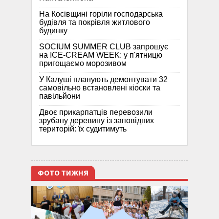
На Косівщині горіли господарська
будівля та покрівля житлового
будинку
SOCIUM SUMMER CLUB запрошує
на ICE-CREAM WEEK: у п'ятницю
пригощаємо морозивом
У Калуші планують демонтувати 32
самовільно встановлені кіоски та
павільйони
Двоє прикарпатців перевозили
зрубану деревину із заповідних
територій: їх судитимуть
ФОТО ТИЖНЯ