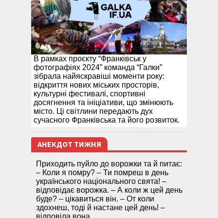
В рамках проєкту “Франківськ у
фотографіях 2024” команда “Галки”
зібрала найяскравіші моменти року:
відкриття нових міських просторів,
культурні фестивалі, спортивні
досягнення та ініціативи, що змінюють
місто. Ці світлини передають дух
сучасного Франківська та його розвиток.
АНЕКДОТ ТИЖНЯ
Приходить пуйло до ворожки та й питає:
– Коли я помру? – Ти помреш в день
українського національного свята! –
відповідає ворожка. – А коли ж цей день
буде? – цікавиться він. – От коли
здохнеш, тоді й настане цей день! –
відповіла вона.