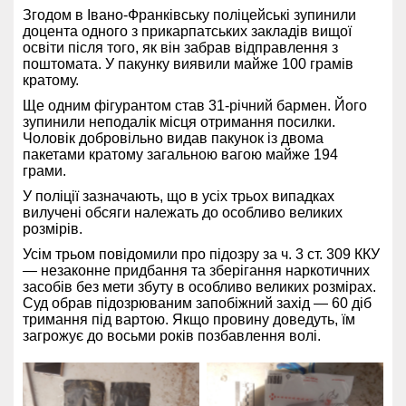
Згодом в Івано-Франківську поліцейські зупинили
доцента одного з прикарпатських закладів вищої
освіти після того, як він забрав відправлення з
поштомата. У пакунку виявили майже 100 грамів
кратому.
Ще одним фігурантом став 31-річний бармен. Його
зупинили неподалік місця отримання посилки.
Чоловік добровільно видав пакунок із двома
пакетами кратому загальною вагою майже 194
грами.
У поліції зазначають, що в усіх трьох випадках
вилучені обсяги належать до особливо великих
розмірів.
Усім трьом повідомили про підозру за ч. 3 ст. 309 ККУ
— незаконне придбання та зберігання наркотичних
засобів без мети збуту в особливо великих розмірах.
Суд обрав підозрюваним запобіжний захід — 60 діб
тримання під вартою. Якщо провину доведуть, їм
загрожує до восьми років позбавлення волі.