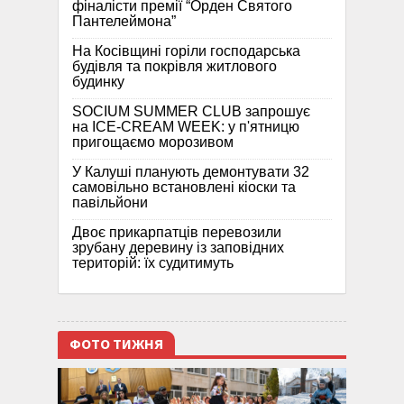
фіналісти премії “Орден Святого
Пантелеймона”
На Косівщині горіли господарська
будівля та покрівля житлового
будинку
SOCIUM SUMMER CLUB запрошує
на ICE-CREAM WEEK: у п'ятницю
пригощаємо морозивом
У Калуші планують демонтувати 32
самовільно встановлені кіоски та
павільйони
Двоє прикарпатців перевозили
зрубану деревину із заповідних
територій: їх судитимуть
ФОТО ТИЖНЯ