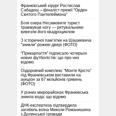
Франківський хірург Ростислав
Сабадош – фіналіст премії “Орден
Святого Пантелеймона”
Біля озера Несамовите турист
травмував ногу — рятувальники
вивезли його квадроциклом
З історичної памʼятки на Шашкевича
“зникли” рожеві двері (ФОТО)
“Прикарпаття” підписало чотирьох
нових футболістів: що про них
відомо
Оздоровчий комплекс “Монте Крісто”
під Франківськом виставили на
аукціон за 67 мільйонів гривень
(ФОТО)
У різних мікрорайонах Франківська
зникла вода: що відомо
ДНК-експертиза підтвердила
загибель воїна Миколи Романишина
з Долинської громади