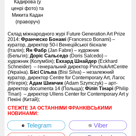
Кадирова (у
ценрі фото) та
Микита Кадан
(праворуч)
Склад міжнародного журі Future Generation Art Prize
2014:
Франческо Бонамі
(Francesco Bonami) –
куратор, директор 50-ї Венеційської бієнале
(Італія);
Ян Фабр
(Jan Fabre) – художник
(Бельгія);
Доріс Сальседо
(Doris Salcedo) –
художник (Колумбія);
Екхард Шнайдер
(Eckhard
Schneider)
– генеральний директор PinchukArtCentre
(Україна).
Бісі Сільва
(Bisi Silva) – незалежний
куратор, директор Centre for Contemporary Art, Лагос
(Нігерія);
Адам Шимчик
(Adam Szymczyk) – арт-
директор documenta 14 (Польща);
Філіп Тінарі
(Philip
Tinari) – директор Ullens Center for Contemporary Art у
Пекіні (Китай);
СТЕЖТЕ ЗА ОСТАННІМИ ФРАНКІВСЬКИМИ
НОВИНАМИ:
Telegram
Viber