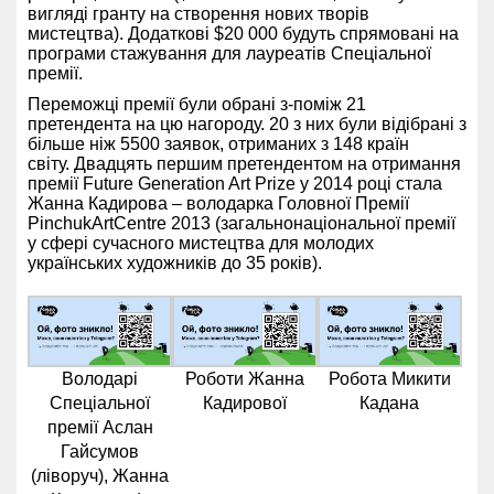
вигляді гранту на створення нових творів
мистецтва). Додаткові $20 000 будуть спрямовані на
програми стажування для лауреатів Спеціальної
премії.
Переможці премії були обрані з-поміж 21
претендента на цю нагороду. 20 з них були відібрані з
більше ніж 5500 заявок, отриманих з 148 країн
світу. Двадцять першим претендентом на отримання
премії Future Generation Art Prize у 2014 році стала
Жанна Кадирова – володарка Головної Премії
PinchukArtCentre 2013 (загальнонаціональної премії
у сфері сучасного мистецтва для молодих
українських художників до 35 років).
Володарі
Роботи Жанна
Робота Микити
Спеціальної
Кадирової
Кадана
премії Аслан
Гайсумов
(ліворуч), Жанна