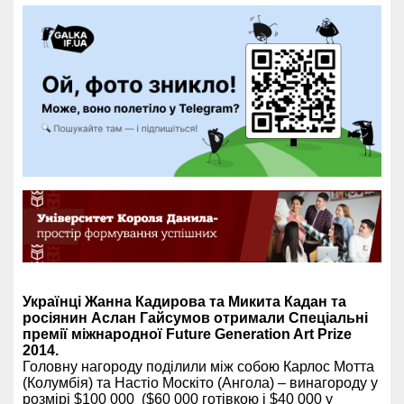
Українці Жанна Кадирова та Микита Кадан та
росіянин Аслан Гайсумов отримали Cпеціальні
премії міжнародної Future Generation Art Prize
2014.
Головну нагороду поділили між собою Карлос Мотта
(Колумбія) та Настіо Москіто (Ангола) – винагороду у
розмірі $100 000 ($60 000 готівкою і $40 000 у