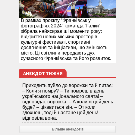
В рамках проєкту “Франківськ у
фотографіях 2024” команда “Галки”
зібрала найяскравіші моменти року:
відкриття нових міських просторів,
культурні фестивалі, спортивні
досягнення та ініціативи, що змінюють
місто. Ці світлини передають дух
сучасного Франківська та його розвиток.
АНЕКДОТ ТИЖНЯ
Приходить пуйло до ворожки та й питає:
– Коли я помру? – Ти помреш в день
українського національного свята! –
відповідає ворожка. – А коли ж цей день
буде? – цікавиться він. – От коли
здохнеш, тоді й настане цей день! –
відповіла вона.
Більше анекдотів