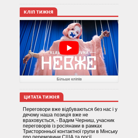
КЛІП ТИЖНЯ
Більше кліпів
ЦИТАТА ТИЖНЯ
Переговори вже відбуваються без нас і у
дечому наша позиція вже не
враховується, - Вадим Черниш, учасник
переговорів із росіянами в рамках
Тристоронньої контактної групи в Мінську
про перемовини США та росії