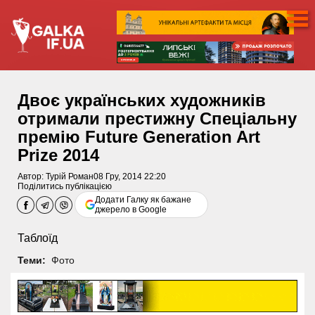
Двоє українських художників
отримали престижну Cпеціальну
премію Future Generation Art
Prize 2014
Автор:
Турій Роман
08 Гру, 2014 22:20
Поділитись публікацією
Додати Галку як бажане
джерело в Google
Таблоїд
Теми:
Фото