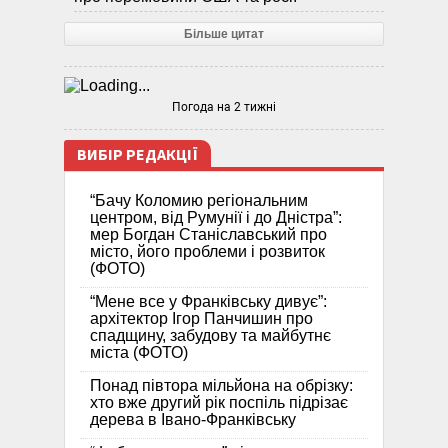
Більше цитат
Погода на 2 тижні
ВИБІР РЕДАКЦІЇ
“Бачу Коломию регіональним
центром, від Румунії і до Дністра”:
мер Богдан Станіславський про
місто, його проблеми і розвиток
(ФОТО)
“Мене все у Франківську дивує”:
архітектор Ігор Панчишин про
спадщину, забудову та майбутнє
міста (ФОТО)
Понад півтора мільйона на обрізку:
хто вже другий рік поспіль підрізає
дерева в Івано-Франківську