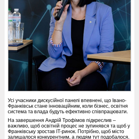
Усі учасники дискусійної панелі впевнені, що Івано-
Франківськ стане інноваційним, коли бізнес, освітня
система та влада будуть ефективно співпрацювати.
На завершення Андрій Трофімов підкреслив –
важливо, щоб освітній процес не зупинявся та щоб у
Франківську зростав IT-ринок. Потрібно, щоб місто
залишалося конкурентним, а людям тут подобалося.