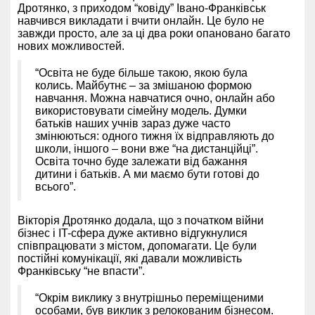
Дротянко, з приходом “ковіду” Івано-Франківськ
навчився викладати і вчити онлайн. Це було не
завжди просто, але за ці два роки опановано багато
нових можливостей.
“Освіта не буде більше такою, якою була
колись. Майбутнє – за змішаною формою
навчання. Можна навчатися очно, онлайн або
використовувати сімейну модель. Думки
батьків наших учнів зараз дуже часто
змінюються: одного тижня їх відправляють до
школи, іншого – вони вже “на дистанційці”.
Освіта точно буде залежати від бажання
дитини і батьків. А ми маємо бути готові до
всього”.
Вікторія Дротянко додала, що з початком війни
бізнес і IT-сфера дуже активно відгукнулися
співпрацювати з містом, допомагати. Це були
постійні комунікації, які давали можливість
Франківську “не впасти”.
“Окрім виклику з внутрішньо переміщеними
особами, був виклик з релокованим бізнесом.