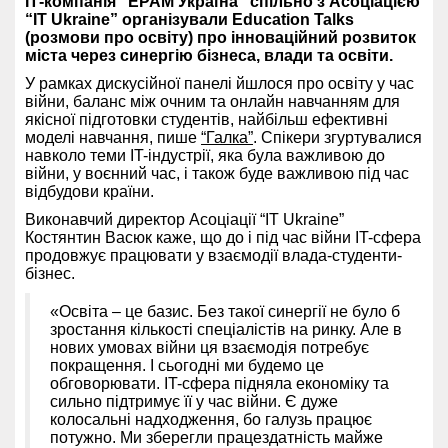
ІТ-компанія “EPAM Україна” спільно з Асоціацією
“IT Ukraine” організували Education Talks
(розмови про освіту) про інноваційний розвиток
міста через синергію бізнеса, влади та освіти.
У рамках дискусійної панелі йшлося про освіту у час
війни, баланс між очним та онлайн навчанням для
якісної підготовки студентів, найбільш ефективні
моделі навчання, пише
“Галка”
. Спікери згуртувалися
навколо теми IT-індустрії, яка була важливою до
війни, у воєнний час, і також буде важливою під час
відбудови країни.
Виконавчий директор Асоціації “IT Ukraine”
Костянтин Васюк каже, що до і під час війни IT-сфера
продовжує працювати у взаємодії влада-студенти-
бізнес.
«Освіта – це базис. Без такої синергії не було б
зростання кількості спеціалістів на ринку. Але в
нових умовах війни ця взаємодія потребує
покращення. І сьогодні ми будемо це
обговорювати. IT-сфера підняла економіку та
сильно підтримує її у час війни. Є дуже
колосальні надходження, бо галузь працює
потужно. Ми зберегли працездатність майже