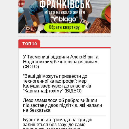
ТОП 10
У Тисмениці відкрили Алею Віри та
Надії зниклим безвісти захисникам
(ФОТО)
“Ваші дії можуть призвести до
техногенної катастрофи”: мер
Калуша звернувся до власників
“Карпатнафтохіму” (ВІДЕО)
Лезо зламалося об ребра: вийшли
під заставу двоє підлітків, які напали
на безхатька
Бурштинська громада на три дні
залишеться без газу: де саме