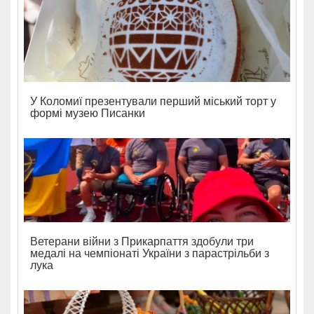
У Коломиї презентували перший міський торт у
формі музею Писанки
Ветерани війни з Прикарпаття здобули три
медалі на чемпіонаті України з парастрільби з
лука