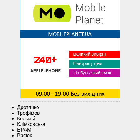
Дротянко
Трофімов
Косьмій
Клімковська
EPAM
Васюк