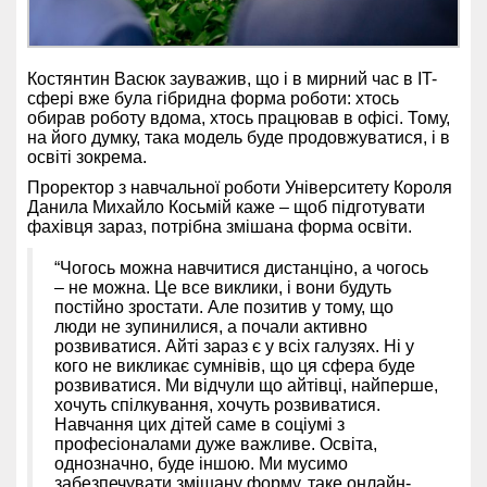
Костянтин Васюк зауважив, що і в мирний час в IT-
сфері вже була гібридна форма роботи: хтось
обирав роботу вдома, хтось працював в офісі. Тому,
на його думку, така модель буде продовжуватися, і в
освіті зокрема.
Проректор з навчальної роботи Університету Короля
Данила Михайло Косьмій каже – щоб підготувати
фахівця зараз, потрібна змішана форма освіти.
“Чогось можна навчитися дистанціно, а чогось
– не можна. Це все виклики, і вони будуть
постійно зростати. Але позитив у тому, що
люди не зупинилися, а почали активно
розвиватися. Айті зараз є у всіх галузях. Ні у
кого не викликає сумнівів, що ця сфера буде
розвиватися. Ми відчули що айтівці, найперше,
хочуть спілкування, хочуть розвиватися.
Навчання цих дітей саме в соціумі з
професіоналами дуже важливе. Освіта,
однозначно, буде іншою. Ми мусимо
забезпечувати змішану форму, таке онлайн-