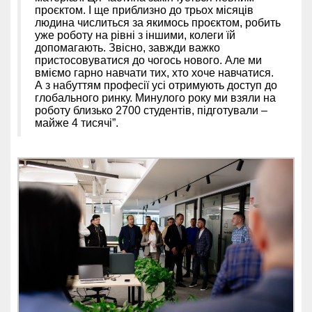
проєктом. І ще приблизно до трьох місяців
людина числиться за якимось проєктом, робить
уже роботу на рівні з іншими, колеги їй
допомагають. Звісно, завжди важко
пристосовуватися до чогось нового. Але ми
вміємо гарно навчати тих, хто хоче навчатися.
А з набуттям професії усі отримують доступ до
глобального ринку. Минулого року ми взяли на
роботу близько 2700 студентів, підготували –
майже 4 тисячі”.