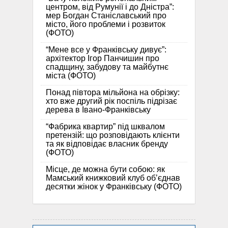
центром, від Румунії і до Дністра”:
мер Богдан Станіславський про
місто, його проблеми і розвиток
(ФОТО)
“Мене все у Франківську дивує”:
архітектор Ігор Панчишин про
спадщину, забудову та майбутнє
міста (ФОТО)
Понад півтора мільйона на обрізку:
хто вже другий рік поспіль підрізає
дерева в Івано-Франківську
“Фабрика квартир” під шквалом
претензій: що розповідають клієнти
та як відповідає власник бренду
(ФОТО)
Місце, де можна бути собою: як
Мамський книжковий клуб об’єднав
десятки жінок у Франківську (ФОТО)