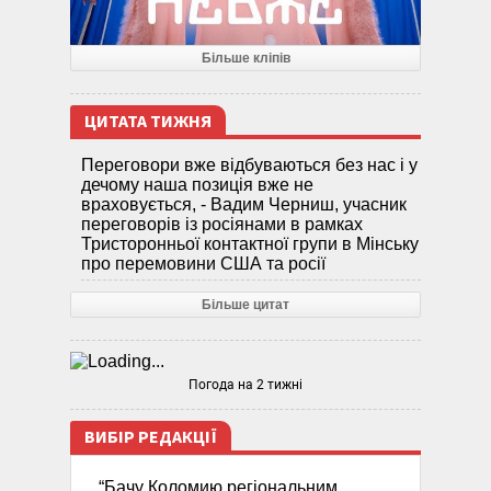
Більше кліпів
ЦИТАТА ТИЖНЯ
Переговори вже відбуваються без нас і у
дечому наша позиція вже не
враховується, - Вадим Черниш, учасник
переговорів із росіянами в рамках
Тристоронньої контактної групи в Мінську
про перемовини США та росії
Більше цитат
Погода на 2 тижні
ВИБІР РЕДАКЦІЇ
“Бачу Коломию регіональним