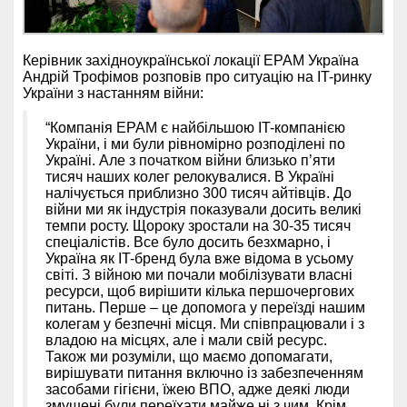
Керівник західноукраїнської локації EPAM Україна
Андрій Трофімов розповів про ситуацію на IT-ринку
України з настанням війни:
“Компанія EPAM є найбільшою IT-компанією
України, і ми були рівномірно розподілені по
Україні. Але з початком війни близько п’яти
тисяч наших колег релокувалися. В Україні
налічується приблизно 300 тисяч айтівців. До
війни ми як індустрія показували досить великі
темпи росту. Щороку зростали на 30-35 тисяч
спеціалістів. Все було досить безхмарно, і
Україна як IT-бренд була вже відома в усьому
світі. З війною ми почали мобілізувати власні
ресурси, щоб вирішити кілька першочергових
питань. Перше – це допомога у переїзді нашим
колегам у безпечні місця. Ми співпрацювали і з
владою на місцях, але і мали свій ресурс.
Також ми розуміли, що маємо допомагати,
вирішувати питання включно із забезпеченням
засобами гігієни, їжею ВПО, адже деякі люди
змушені були переїхати майже ні з чим. Крім