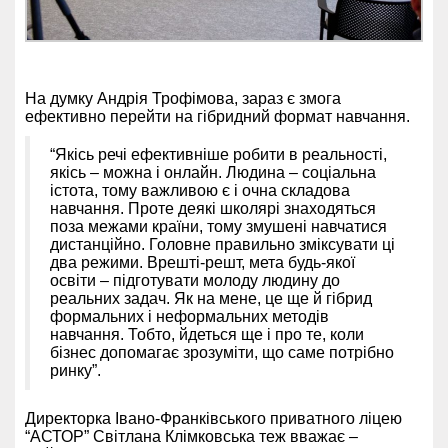
На думку Андрія Трофімова, зараз є змога
ефективно перейти на гібридний формат навчання.
“Якісь речі ефективніше робити в реальності,
якісь – можна і онлайн. Людина – соціальна
істота, тому важливою є і очна складова
навчання. Проте деякі школярі знаходяться
поза межами країни, тому змушені навчатися
дистанційно. Головне правильно зміксувати ці
два режими. Врешті-решт, мета будь-якої
освіти – підготувати молоду людину до
реальних задач. Як на мене, це ще й гібрид
формальних і неформальних методів
навчання. Тобто, йдеться ще і про те, коли
бізнес допомагає зрозуміти, що саме потрібно
ринку”.
Директорка Івано-Франківського приватного ліцею
“АСТОР” Світлана Клімковська теж вважає –