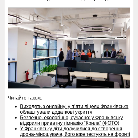
Читайте також:
Виходять з онлайну: у п’яти ліцеях Франківська
облаштували додаткові укриття
Безпечно, екологічно, сучасно: у Франківську
відкрили приватну гімназію “Крила” (ФОТО)
У Франківську діти долучилися до створення
дрона-міношукача, його вже тестують на фронті