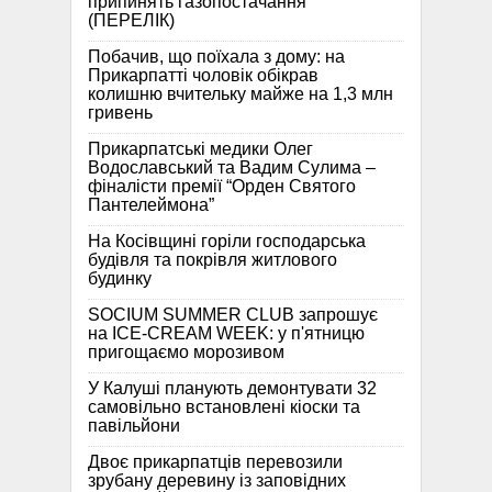
припинять газопостачання
(ПЕРЕЛІК)
Побачив, що поїхала з дому: на
Прикарпатті чоловік обікрав
колишню вчительку майже на 1,3 млн
гривень
Прикарпатські медики Олег
Водославський та Вадим Сулима –
фіналісти премії “Орден Святого
Пантелеймона”
На Косівщині горіли господарська
будівля та покрівля житлового
будинку
SOCIUM SUMMER CLUB запрошує
на ICE-CREAM WEEK: у п'ятницю
пригощаємо морозивом
У Калуші планують демонтувати 32
самовільно встановлені кіоски та
павільйони
Двоє прикарпатців перевозили
зрубану деревину із заповідних