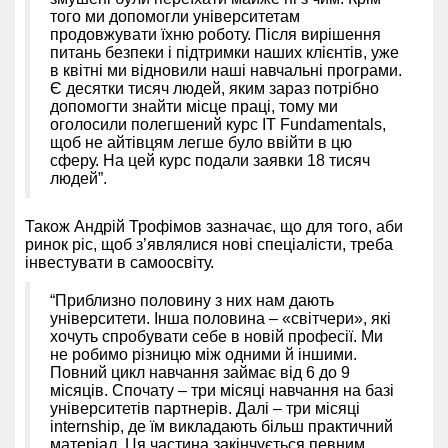
того ми допомогли університетам
продовжувати їхню роботу. Після вирішення
питань безпеки і підтримки наших клієнтів, уже
в квітні ми відновили наші навчальні програми.
Є десятки тисяч людей, яким зараз потрібно
допомогти знайти місце праці, тому ми
оголосили полегшений курс IT Fundamentals,
щоб не айтівцям легше було ввійти в цю
сферу. На цей курс подали заявки 18 тисяч
людей”.
Також Андрій Трофімов зазначає, що для того, аби
ринок ріс, щоб з’являлися нові спеціалісти, треба
інвестувати в самоосвіту.
“Приблизно половину з них нам дають
університети. Інша половина – «світчери», які
хочуть спробувати себе в новій професії. Ми
не робимо різницю між одними й іншими.
Повний цикл навчання займає від 6 до 9
місяців. Спочату – три місяці навчання на базі
університетів партнерів. Далі – три місяці
internship, де їм викладають більш практичний
матеріал. Ця частина закінчується певним