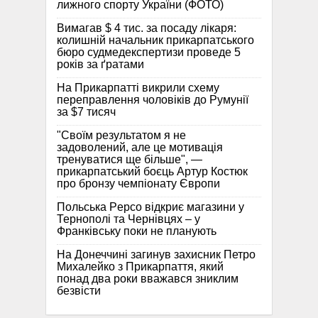
лижного спорту України (ФОТО)
Вимагав $ 4 тис. за посаду лікаря:
колишній начальник прикарпатського
бюро судмедекспертизи проведе 5
років за ґратами
На Прикарпатті викрили схему
переправлення чоловіків до Румунії
за $7 тисяч
"Своїм результатом я не
задоволений, але це мотивація
тренуватися ще більше", —
прикарпатський боєць Артур Костюк
про бронзу чемпіонату Європи
Польська Pepco відкриє магазини у
Тернополі та Чернівцях – у
Франківську поки не планують
На Донеччині загинув захисник Петро
Михалейко з Прикарпаття, який
понад два роки вважався зниклим
безвісти