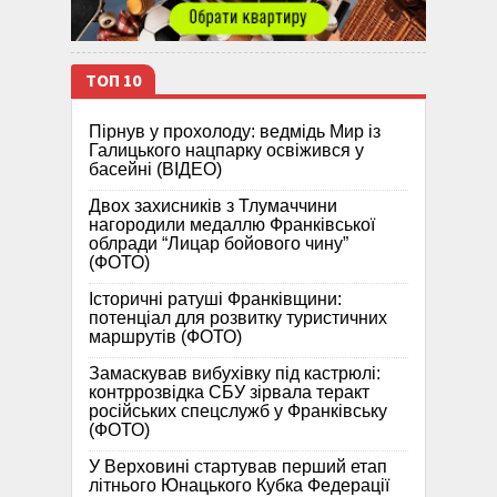
ТОП 10
Пірнув у прохолоду: ведмідь Мир із
Галицького нацпарку освіжився у
басейні (ВІДЕО)
Двох захисників з Тлумаччини
нагородили медаллю Франківської
облради “Лицар бойового чину”
(ФОТО)
Історичні ратуші Франківщини:
потенціал для розвитку туристичних
маршрутів (ФОТО)
Замаскував вибухівку під кастрюлі:
контррозвідка СБУ зірвала теракт
російських спецслужб у Франківську
(ФОТО)
У Верховині стартував перший етап
літнього Юнацького Кубка Федерації