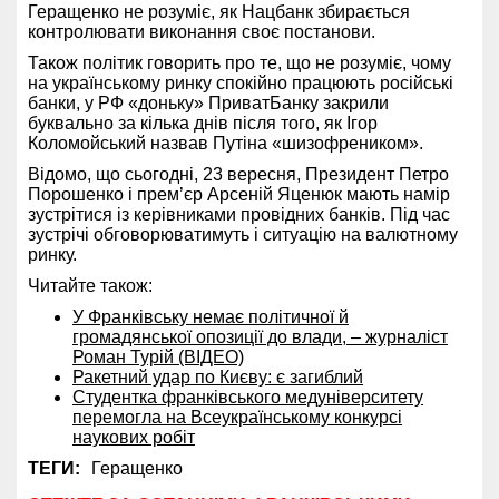
Геращенко не розуміє, як Нацбанк збирається
контролювати виконання своє постанови.
Також політик говорить про те, що не розуміє, чому
на українському ринку спокійно працюють російські
банки, у РФ «доньку» ПриватБанку закрили
буквально за кілька днів після того, як Ігор
Коломойський назвав Путіна «шизофреником».
Відомо, що сьогодні, 23 вересня, Президент Петро
Порошенко і прем’єр Арсеній Яценюк мають намір
зустрітися із керівниками провідних банків. Під час
зустрічі обговорюватимуть і ситуацію на валютному
ринку.
Читайте також:
У Франківську немає політичної й
громадянської опозиції до влади, – журналіст
Роман Турій (ВІДЕО)
Ракетний удар по Києву: є загиблий
Студентка франківського медуніверситету
перемогла на Всеукраїнському конкурсі
наукових робіт
ТЕГИ:
Геращенко