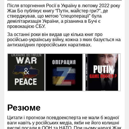
Після вторгнення Росії в Україну в лютому 2022 року
Жак Бо публікує книгу “Путін, майстер гри?”, де
стверджував, що метою “спецоперації” була
демілітаризація України, а різанина в Бучі є
провокацією СБУ.
За останні роки він видав ще кілька книг про
російсько-українську війну, кожна з яких базується на
антизахідних проросійських наративах.
Резюме
Цитати і прогнози псевдоексперта не мали б жодної
ваги навіть у російських медіа, якби не його колишні
високі посади в ООН та НАТО. При цьому наразі Жак