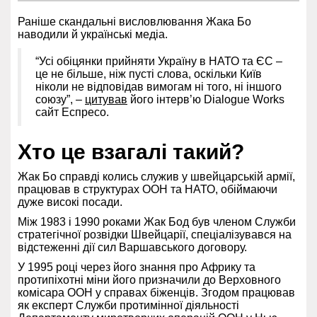
Раніше скандальні висловлювання Жака Бо
наводили й українські медіа.
“Усі обіцянки прийняти Україну в НАТО та ЄС –
це не більше, ніж пусті слова, оскільки Київ
ніколи не відповідав вимогам ні того, ні іншого
союзу”, –
цитував
його інтерв’ю Dialogue Works
сайт Еспресо.
Хто це взагалі такий?
Жак Бо справді колись служив у швейцарській армії,
працював в структурах ООН та НАТО, обіймаючи
дуже високі посади.
Між 1983 і 1990 роками Жак Бод був членом Служби
стратегічної розвідки Швейцарії, спеціалізувався на
відстеженні дії сил Варшавського договору.
У 1995 році через його знання про Африку та
протипіхотні міни його призначили до Верховного
комісара ООН у справах біженців. Згодом працював
як експерт Служби протимінної діяльності