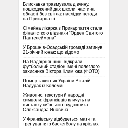
Блискавка травмувала дівчину,
пошкоджений дах школи, частина
області без світла: наслідки негоди
на Прикарпатті
Сімейна лікарка з Прикарпаття стала
фіналісткою відзнаки “Орден Святого
Пантелеймона”
У Брошнів-Осадській громаді загинув
21-річний юнак: що відомо
На Надвірнянщині відкрили
футбольний стадіон імені полеглого
захисника Віктора Клим’юка (ФОТО)
Помер захисник України Віталій
Надурак із Коломиї
Живопис, текстури й народні
символи: франківців кличуть на
виставку київського художника
Олександра Яновича
У Франківську відбудеться матч та
тренування з баскетболу на кріслах