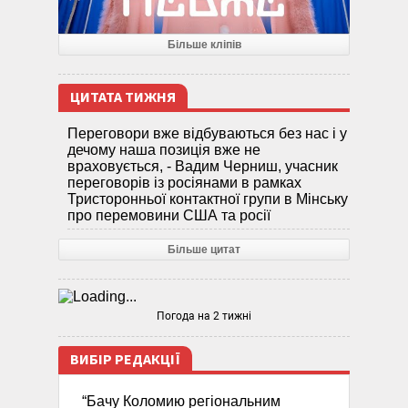
Більше кліпів
ЦИТАТА ТИЖНЯ
Переговори вже відбуваються без нас і у
дечому наша позиція вже не
враховується, - Вадим Черниш, учасник
переговорів із росіянами в рамках
Тристоронньої контактної групи в Мінську
про перемовини США та росії
Більше цитат
Погода на 2 тижні
ВИБІР РЕДАКЦІЇ
“Бачу Коломию регіональним