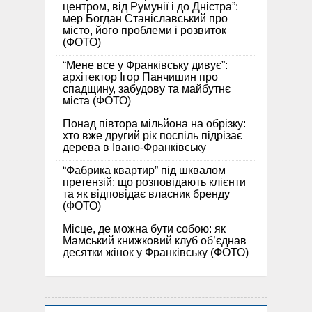
центром, від Румунії і до Дністра”:
мер Богдан Станіславський про
місто, його проблеми і розвиток
(ФОТО)
“Мене все у Франківську дивує”:
архітектор Ігор Панчишин про
спадщину, забудову та майбутнє
міста (ФОТО)
Понад півтора мільйона на обрізку:
хто вже другий рік поспіль підрізає
дерева в Івано-Франківську
“Фабрика квартир” під шквалом
претензій: що розповідають клієнти
та як відповідає власник бренду
(ФОТО)
Місце, де можна бути собою: як
Мамський книжковий клуб об’єднав
десятки жінок у Франківську (ФОТО)