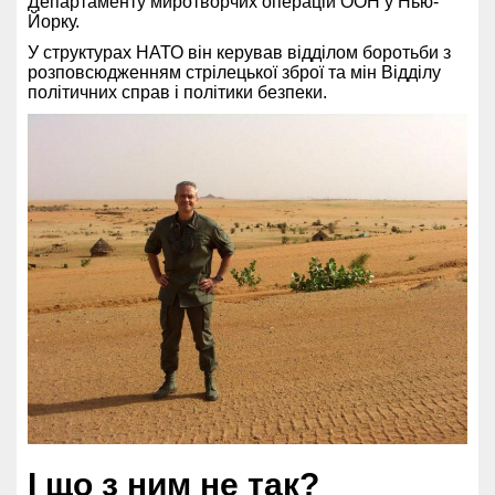
Департаменту миротворчих операцій ООН у Нью-
Йорку.
У структурах НАТО він керував відділом боротьби з
розповсюдженням стрілецької зброї та мін Відділу
політичних справ і політики безпеки.
І що з ним не так?