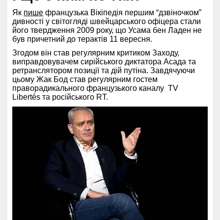
Як
пише
французька Вікіпедія першим “дзвіночком”
дивності у світогляді швейцарського офіцера стали
його твердження 2009 року, що Усама бен Ладен не
був причетний до терактів 11 вересня.
Згодом він став регулярним критиком Заходу,
виправдовувачем сирійського диктатора Асада та
ретранслятором позиції та дій путіна. Завдячуючи
цьому Жак Бод став регулярним гостем
праворадикального французького каналу TV
Libertés та російського RT.