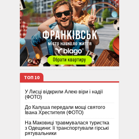
ТОП 10
У Лисці відкрили Алею віри і надії
(ФОТО)
До Калуша передали мощі святого
Івана Хрестителя (ФОТО)
На Маковиці травмувалася туристка
з Одещини: її транспортували гірські
рятувальники