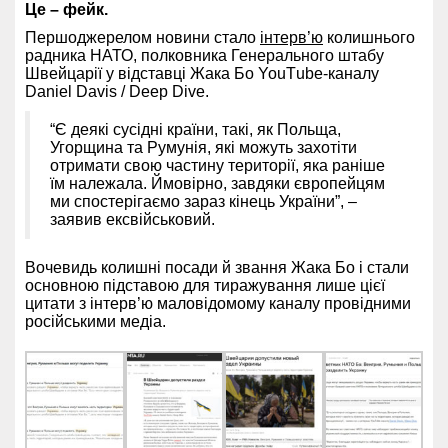
Це – фейк.
Першоджерелом новини стало
інтерв’ю
колишнього
радника НАТО, полковника Генерального штабу
Швейцарії у відставці Жака Бо YouТube-каналу
Daniel Davis / Deep Dive.
“Є деякі сусідні країни, такі, як Польща,
Угорщина та Румунія, які можуть захотіти
отримати свою частину території, яка раніше
їм належала. Ймовірно, завдяки європейцям
ми спостерігаємо зараз кінець України”, –
заявив ексвійськовий.
Вочевидь колишні посади й звання Жака Бо і стали
основною підставою для тиражування лише цієї
цитати з інтерв’ю маловідомому каналу провідними
російськими медіа.